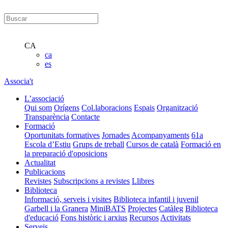
CA
ca
es
Associa't
L’associació
Qui som
Orígens
Col.laboracions
Espais
Organització
Transparència
Contacte
Formació
Oportunitats formatives
Jornades
Acompanyaments
61a
Escola d’Estiu
Grups de treball
Cursos de català
Formació en
la preparació d'oposicions
Actualitat
Publicacions
Revistes
Subscripcions a revistes
Llibres
Biblioteca
Informació, serveis i visites
Biblioteca infantil i juvenil
Garbell i la Granera
MiniBATS
Projectes
Catàleg
Biblioteca
d'educació
Fons històric i arxius
Recursos
Activitats
Serveis