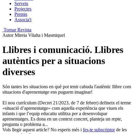
Serveis
Projectes
Premis
Associa't
Tornar Revista
Autor
Mireia Vilalta i Masmiquel
Llibres i comunicació. Llibres
autèntics per a situacions
diverses
Són tantes les situacions en què pot tenir cabuda l'autèntic llibre com
situacions d'aprenentatge ens puguem imaginar!
El nou currículum (Decret 21/2023, de 7 de febrer) defineix el terme
«situació d’aprenentatge» com aquella experiència que viuen els
infants i que l’equip educatiu utilitza per a desenvolupar
aprenentatges. Es dona en un context concret, planteja un repte,
pregunta o problema a...
Vols llegir aquest article? No esperis més i
fes-te subscriptor
de les