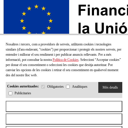
Nosaltres i tercers, com a proveïdors de serveis, utilitzem cookies i tecnologies
similars (d'ara endavant, “cookies”) per proporcionar i protegir els nostres serveis, per
entendre i millorar el seu rendiment i per publicar anuncis rellevants. Per a més
informació, pot consultar la nostra
Política de Cookies
. Seleccioni “Acceptar cookies”
per donar el seu consentiment o seleccioni les cookies que desitja autoritzar. Pot
canviar les opcions de les cookies i retirar el seu consentiment en qualsevol moment
des del nostre lloc web.
Cookies autoritzades:
Obligatories
Analítiques
Més detalls
Publicitaries
SUBSCRIU-TE AL NOSTRE BUTLLETÍ!
Aceptar todas las cookies
Correu electrónic
Rebutjar totes les cookies