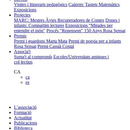
Visites i Itineraris pedagògics
Caàrem: Tastets Matemàtics
Exposicions
Projectes
MARC: Mestres Àvies Recuperadores de Contes
Dones i
infants: Compartim lectures
Exposicions “Mirades per
entendre el món"
Procés "Repensem"
150 Anys Rosa Sensat
Premis
Premi i guardons Marta Mata
Premi de poesia per a infants
Rosa Sensat
Premi Cassià Costal
Associa't
Suma't al compromís
Escoles/Universitats amigues i
col·lectius
CA
ca
es
L’associació
Formació
Actualitat
Publicacions
Biblioteca