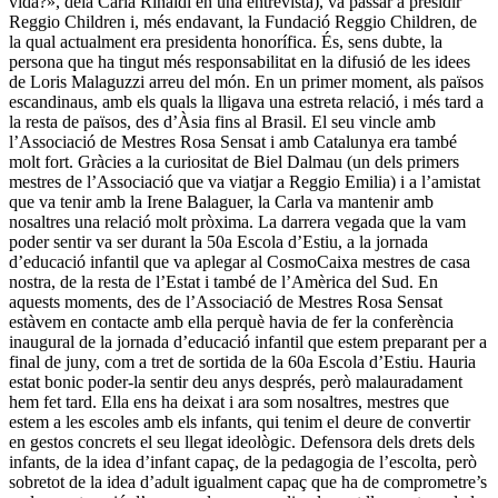
vida?», deia Carla Rinaldi en una entrevista), va passar a presidir
Reggio Children i, més endavant, la Fundació Reggio Children, de
la qual actualment era presidenta honorífica. És, sens dubte, la
persona que ha tingut més responsabilitat en la difusió de les idees
de Loris Malaguzzi arreu del món. En un primer moment, als països
escandinaus, amb els quals la lligava una estreta relació, i més tard a
la resta de països, des d’Àsia fins al Brasil. El seu vincle amb
l’Associació de Mestres Rosa Sensat i amb Catalunya era també
molt fort. Gràcies a la curiositat de Biel Dalmau (un dels primers
mestres de l’Associació que va viat­jar a Reggio Emilia) i a l’amistat
que va tenir amb la Irene Balaguer, la Carla va mantenir amb
nosaltres una relació molt pròxima. La darrera vegada que la vam
poder sentir va ser durant la 50a Escola d’Estiu, a la jornada
d’educació infantil que va aplegar al CosmoCaixa mestres de casa
nostra, de la resta de l’Estat i també de l’Amèrica del Sud. En
aquests moments, des de l’Associació de Mestres Rosa Sensat
estàvem en contacte amb ella perquè havia de fer la conferència
inaugural de la jornada d’educació infantil que estem preparant per a
final de juny, com a tret de sortida de la 60a Escola d’Estiu. Hauria
estat bonic poder-la sentir deu anys després, però malauradament
hem fet tard. Ella ens ha deixat i ara som nosaltres, mestres que
estem a les escoles amb els infants, qui tenim el deure de convertir
en gestos concrets el seu llegat ideològic. Defensora dels drets dels
infants, de la idea d’infant capaç, de la pedagogia de l’escolta, però
sobretot de la idea d’adult igualment capaç que ha de comprometre’s