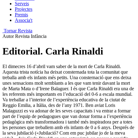
Serveis
Projectes
Premis
Associa't
Tornar Revista
Autor
Revista Infància
Editorial. Carla Rinaldi
El dimecres 16 d’abril vam saber de la mort de Carla Rinaldi.
Aquesta trista notícia ha deixat consternada tota la comunitat que
treballa amb els infants més petits. Una consternació que ens deixa
unes sensacions molt semblants a les que vam tenir davant la mort
de Marta Mata o d’Irene Balaguer. I és que Carla Rinaldi era una de
les referents més importants en l’educació del 0-6 a escala mundial.
Va treballar a l’interior de l’experiència educativa de la ciutat de
Reggio Emilia, a Itàlia, des de l’any 1971. Ben aviat Loris
Malaguzzi es va adonar de les seves capacitats i va entrar a formar
part de l’equip de pedagogues que van donar forma a l’experiència
pedagògica més transformadora i també més inspiradora per a totes
les persones que treballem amb els infants de 0 a 6 anys. Després de
la seva jubilació («Jubilació? Com em puc jubilar jo de la meva