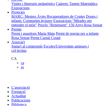
Visites i Itineraris pedagògics
Caàrem: Tastets Matemàtics
Exposicions
Projectes
MARC: Mestres Àvies Recuperadores de Contes
Dones i
infants: Compartim lectures
Exposicions “Mirades per
entendre el món"
Procés "Repensem"
150 Anys Rosa Sensat
Premis
Premi i guardons Marta Mata
Premi de poesia per a infants
Rosa Sensat
Premi Cassià Costal
Associa't
Suma't al compromís
Escoles/Universitats amigues i
col·lectius
CA
ca
es
L’associació
Formació
Actualitat
Publicacions
Biblioteca