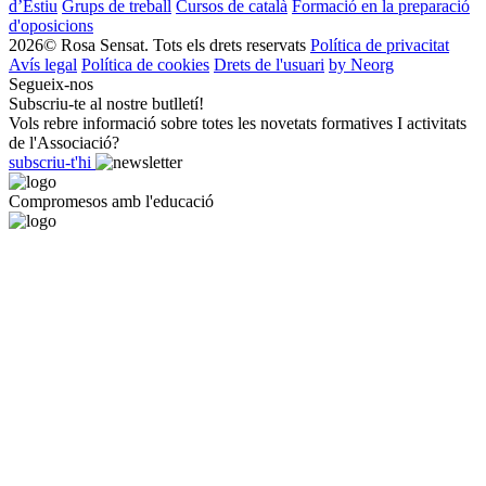
d’Estiu
Grups de treball
Cursos de català
Formació en la preparació
d'oposicions
2026© Rosa Sensat. Tots els drets reservats
Política de privacitat
Avís legal
Política de cookies
Drets de l'usuari
by Neorg
Segueix-nos
Subscriu-te al nostre butlletí!
Vols rebre informació sobre totes les novetats formatives I activitats
de l'Associació?
subscriu-t'hi
Compromesos amb l'educació