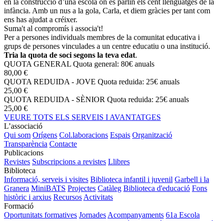
en la construcció d’una escola on es parlin els cent llenguatges de la
infància. Amb un nus a la gola, Carla, et diem gràcies per tant com
ens has ajudat a créixer.
Suma't al compromís i associa't!
Per a persones individuals membres de la comunitat educativa i
grups de persones vinculades a un centre educatiu o una institució.
Tria la quota de soci segons la teva edat
.
QUOTA GENERAL
Quota general: 80€ anuals
80,00 €
QUOTA REDUIDA - JOVE
Quota reduida: 25€ anuals
25,00 €
QUOTA REDUIDA - SÈNIOR
Quota reduida: 25€ anuals
25,00 €
VEURE TOTS ELS SERVEIS I AVANTATGES
L’associació
Qui som
Orígens
Col.laboracions
Espais
Organització
Transparència
Contacte
Publicacions
Revistes
Subscripcions a revistes
Llibres
Biblioteca
Informació, serveis i visites
Biblioteca infantil i juvenil
Garbell i la
Granera
MiniBATS
Projectes
Catàleg
Biblioteca d'educació
Fons
històric i arxius
Recursos
Activitats
Formació
Oportunitats formatives
Jornades
Acompanyaments
61a Escola