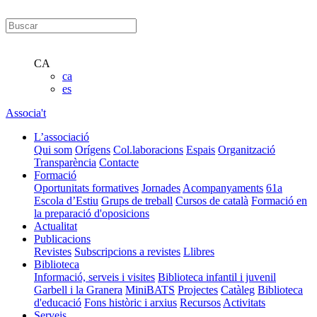
CA
ca
es
Associa't
L’associació
Qui som
Orígens
Col.laboracions
Espais
Organització
Transparència
Contacte
Formació
Oportunitats formatives
Jornades
Acompanyaments
61a
Escola d’Estiu
Grups de treball
Cursos de català
Formació en
la preparació d'oposicions
Actualitat
Publicacions
Revistes
Subscripcions a revistes
Llibres
Biblioteca
Informació, serveis i visites
Biblioteca infantil i juvenil
Garbell i la Granera
MiniBATS
Projectes
Catàleg
Biblioteca
d'educació
Fons històric i arxius
Recursos
Activitats
Serveis