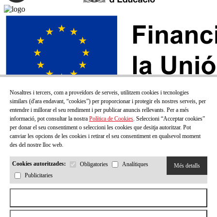
Nosaltres i tercers, com a proveïdors de serveis, utilitzem cookies i tecnologies
similars (d'ara endavant, “cookies”) per proporcionar i protegir els nostres serveis, per
entendre i millorar el seu rendiment i per publicar anuncis rellevants. Per a més
informació, pot consultar la nostra
Política de Cookies
. Seleccioni “Acceptar cookies”
per donar el seu consentiment o seleccioni les cookies que desitja autoritzar. Pot
canviar les opcions de les cookies i retirar el seu consentiment en qualsevol moment
des del nostre lloc web.
Cookies autoritzades:
Obligatories
Analítiques
Més detalls
Publicitaries
SUBSCRIU-TE AL NOSTRE BUTLLETÍ!
Aceptar todas las cookies
Correu electrónic