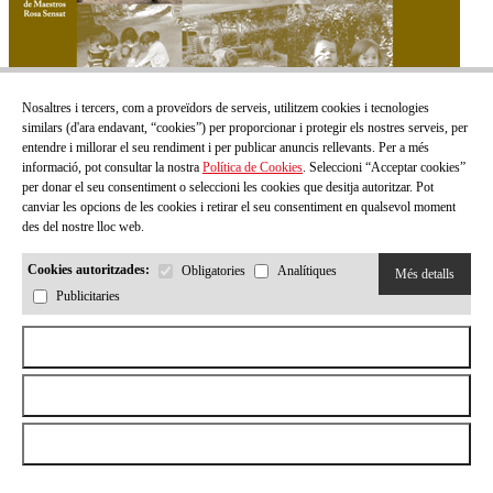
Nosaltres i tercers, com a proveïdors de serveis, utilitzem cookies i tecnologies
similars (d'ara endavant, “cookies”) per proporcionar i protegir els nostres serveis, per
entendre i millorar el seu rendiment i per publicar anuncis rellevants. Per a més
informació, pot consultar la nostra
Política de Cookies
. Seleccioni “Acceptar cookies”
per donar el seu consentiment o seleccioni les cookies que desitja autoritzar. Pot
Infancia 153
canviar les opcions de les cookies i retirar el seu consentiment en qualsevol moment
des del nostre lloc web.
Preu:
0,00 €
Veure més
Cookies autoritzades:
Obligatories
Analítiques
Més detalls
Publicitaries
Aceptar todas las cookies
Rebutjar totes les cookies
Permetre la selecció