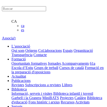
CA
ca
es
Associa't
L’associació
Qui som
Orígens
Col.laboracions
Espais
Organització
Transparència
Contacte
Formació
Oportunitats formatives
Jornades
Acompanyaments
61a
Escola d’Estiu
Grups de treball
Cursos de català
Formació en
la preparació d'oposicions
Actualitat
Publicacions
Revistes
Subscripcions a revistes
Llibres
Biblioteca
Informació, serveis i visites
Biblioteca infantil i juvenil
Garbell i la Granera
MiniBATS
Projectes
Catàleg
Biblioteca
d'educació
Fons històric i arxius
Recursos
Activitats
Serveis