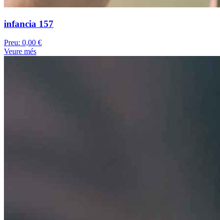
infancia 157
Preu:
0,00 €
Veure més