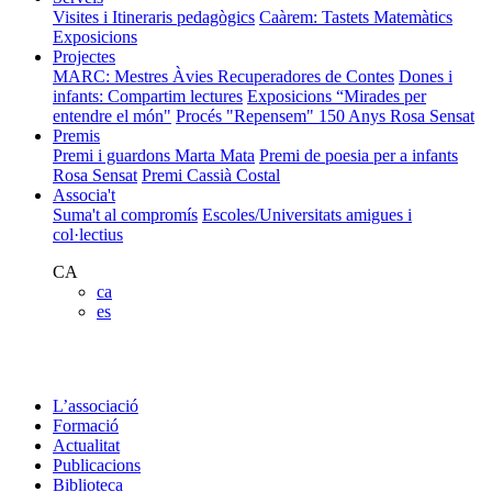
Visites i Itineraris pedagògics
Caàrem: Tastets Matemàtics
Exposicions
Projectes
MARC: Mestres Àvies Recuperadores de Contes
Dones i
infants: Compartim lectures
Exposicions “Mirades per
entendre el món"
Procés "Repensem"
150 Anys Rosa Sensat
Premis
Premi i guardons Marta Mata
Premi de poesia per a infants
Rosa Sensat
Premi Cassià Costal
Associa't
Suma't al compromís
Escoles/Universitats amigues i
col·lectius
CA
ca
es
L’associació
Formació
Actualitat
Publicacions
Biblioteca