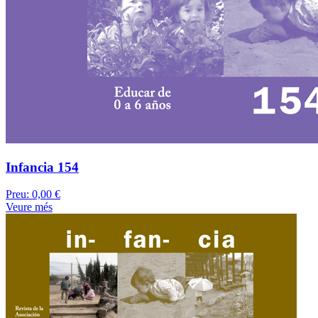
Infancia 154
Preu:
0,00 €
Veure més