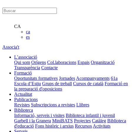
CA
ca
es
Associa't
L’associació
Qui som
Orígens
Col.laboracions
Espais
Organització
Transparència
Contacte
Formació
Oportunitats formatives
Jornades
Acompanyaments
61a
Escola d’Estiu
Grups de treball
Cursos de català
Formació en
la preparació d'oposicions
Actualitat
Publicacions
Revistes
Subscripcions a revistes
Llibres
Biblioteca
Informació, serveis i visites
Biblioteca infantil i juvenil
Garbell i la Granera
MiniBATS
Projectes
Catàleg
Biblioteca
d'educació
Fons històric i arxius
Recursos
Activitats
Serveis