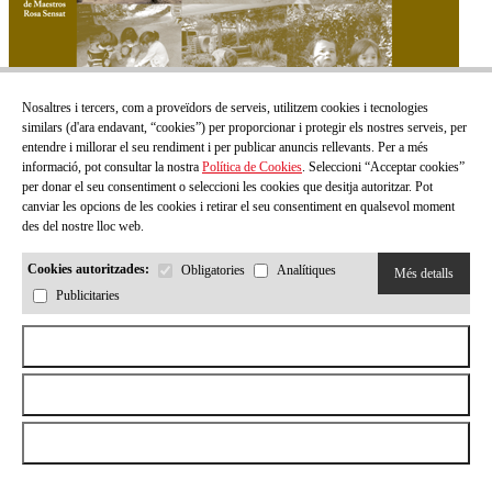
Nosaltres i tercers, com a proveïdors de serveis, utilitzem cookies i tecnologies
similars (d'ara endavant, “cookies”) per proporcionar i protegir els nostres serveis, per
entendre i millorar el seu rendiment i per publicar anuncis rellevants. Per a més
informació, pot consultar la nostra
Política de Cookies
. Seleccioni “Acceptar cookies”
per donar el seu consentiment o seleccioni les cookies que desitja autoritzar. Pot
Infancia 153
canviar les opcions de les cookies i retirar el seu consentiment en qualsevol moment
des del nostre lloc web.
Preu:
0,00 €
Veure més
Cookies autoritzades:
Obligatories
Analítiques
Més detalls
Publicitaries
Aceptar todas las cookies
Rebutjar totes les cookies
Permetre la selecció