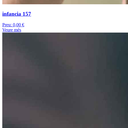
infancia 157
Preu:
0,00 €
Veure més