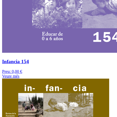
Infancia 154
Preu:
0,00 €
Veure més