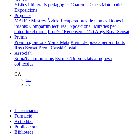
Visites i Itineraris pedagògics
Caàrem: Tastets Matemàtics
Exposicions
Projectes
MARC: Mestres Àvies Recuperadores de Contes
Dones i
infants: Compartim lectures
Exposicions “Mirades per
entendre el món"
Procés "Repensem"
150 Anys Rosa Sensat
Premis
Premi i guardons Marta Mata
Premi de poesia per a infants
Rosa Sensat
Premi Cassià Costal
Associa't
Suma't al compromís
Escoles/Universitats amigues i
col·lectius
CA
ca
es
L’associació
Formació
Actualitat
Publicacions
Biblioteca