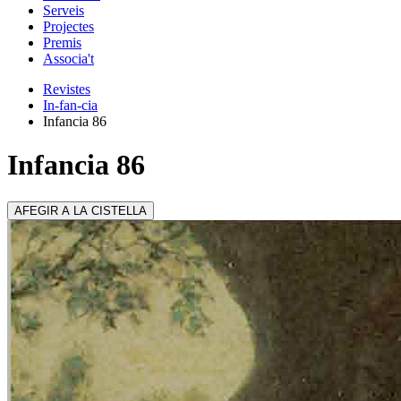
Serveis
Projectes
Premis
Associa't
Revistes
In-fan-cia
Infancia 86
Infancia 86
AFEGIR A LA CISTELLA