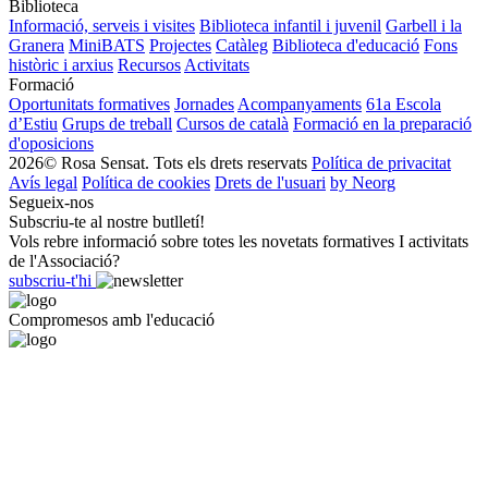
Biblioteca
Informació, serveis i visites
Biblioteca infantil i juvenil
Garbell i la
Granera
MiniBATS
Projectes
Catàleg
Biblioteca d'educació
Fons
històric i arxius
Recursos
Activitats
Formació
Oportunitats formatives
Jornades
Acompanyaments
61a Escola
d’Estiu
Grups de treball
Cursos de català
Formació en la preparació
d'oposicions
2026© Rosa Sensat. Tots els drets reservats
Política de privacitat
Avís legal
Política de cookies
Drets de l'usuari
by Neorg
Segueix-nos
Subscriu-te al nostre butlletí!
Vols rebre informació sobre totes les novetats formatives I activitats
de l'Associació?
subscriu-t'hi
Compromesos amb l'educació