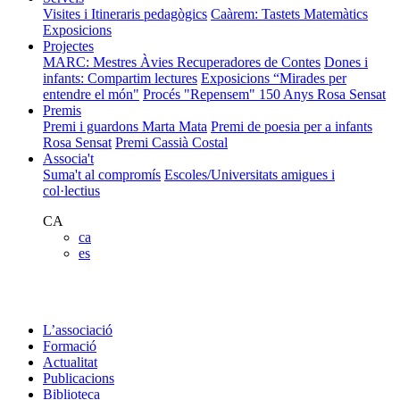
Visites i Itineraris pedagògics
Caàrem: Tastets Matemàtics
Exposicions
Projectes
MARC: Mestres Àvies Recuperadores de Contes
Dones i
infants: Compartim lectures
Exposicions “Mirades per
entendre el món"
Procés "Repensem"
150 Anys Rosa Sensat
Premis
Premi i guardons Marta Mata
Premi de poesia per a infants
Rosa Sensat
Premi Cassià Costal
Associa't
Suma't al compromís
Escoles/Universitats amigues i
col·lectius
CA
ca
es
L’associació
Formació
Actualitat
Publicacions
Biblioteca