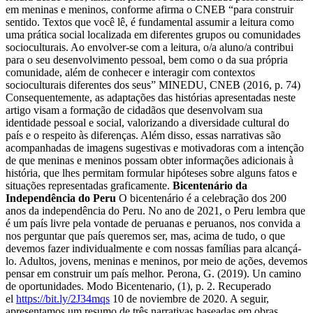
em meninas e meninos, conforme afirma o CNEB “para construir
sentido. Textos que você lê, é fundamental assumir a leitura como
uma prática social localizada em diferentes grupos ou comunidades
socioculturais. Ao envolver-se com a leitura, o/a aluno/a contribui
para o seu desenvolvimento pessoal, bem como o da sua própria
comunidade, além de conhecer e interagir com contextos
socioculturais diferentes dos seus” MINEDU, CNEB (2016, p. 74)
Consequentemente, as adaptações das histórias apresentadas neste
artigo visam a formação de cidadãos que desenvolvam sua
identidade pessoal e social, valorizando a diversidade cultural do
país e o respeito às diferenças. Além disso, essas narrativas são
acompanhadas de imagens sugestivas e motivadoras com a intenção
de que meninas e meninos possam obter informações adicionais à
história, que lhes permitam formular hipóteses sobre alguns fatos e
situações representadas graficamente.
Bicentenário da
Independência do Peru
O bicentenário é a celebração dos 200
anos da independência do Peru. No ano de 2021, o Peru lembra que
é um país livre pela vontade de peruanas e peruanos, nos convida a
nos perguntar que país queremos ser, mas, acima de tudo, o que
devemos fazer individualmente e com nossas famílias para alcançá-
lo. Adultos, jovens, meninas e meninos, por meio de ações, devemos
pensar em construir um país melhor. Perona, G. (2019). Un camino
de oportunidades. Modo Bicentenario, (1), p. 2. Recuperado
el
https://bit.ly/2J34mqs
10 de noviembre de 2020. A seguir,
apresentamos um resumo de três narrativas baseadas em obras