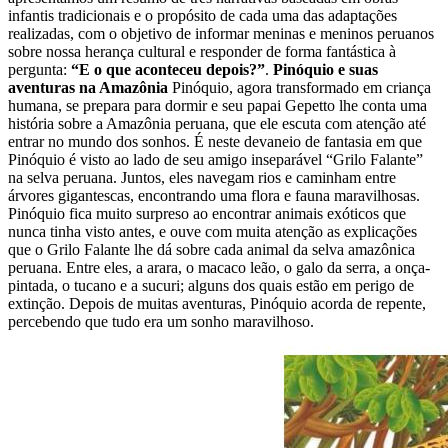
infantis tradicionais e o propósito de cada uma das adaptações
realizadas, com o objetivo de informar meninas e meninos peruanos
sobre nossa herança cultural e responder de forma fantástica à
pergunta:
“E o que aconteceu depois?”
.
Pinóquio e suas
aventuras na Amazônia
Pinóquio, agora transformado em criança
humana, se prepara para dormir e seu papai Gepetto lhe conta uma
história sobre a Amazônia peruana, que ele escuta com atenção até
entrar no mundo dos sonhos. É neste devaneio de fantasia em que
Pinóquio é visto ao lado de seu amigo inseparável “Grilo Falante”
na selva peruana. Juntos, eles navegam rios e caminham entre
árvores gigantescas, encontrando uma flora e fauna maravilhosas.
Pinóquio fica muito surpreso ao encontrar animais exóticos que
nunca tinha visto antes, e ouve com muita atenção as explicações
que o Grilo Falante lhe dá sobre cada animal da selva amazônica
peruana. Entre eles, a arara, o macaco leão, o galo da serra, a onça-
pintada, o tucano e a sucuri; alguns dos quais estão em perigo de
extinção. Depois de muitas aventuras, Pinóquio acorda de repente,
percebendo que tudo era um sonho maravilhoso.