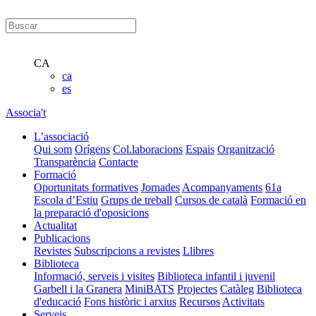
CA
ca
es
Associa't
L’associació
Qui som
Orígens
Col.laboracions
Espais
Organització
Transparència
Contacte
Formació
Oportunitats formatives
Jornades
Acompanyaments
61a
Escola d’Estiu
Grups de treball
Cursos de català
Formació en
la preparació d'oposicions
Actualitat
Publicacions
Revistes
Subscripcions a revistes
Llibres
Biblioteca
Informació, serveis i visites
Biblioteca infantil i juvenil
Garbell i la Granera
MiniBATS
Projectes
Catàleg
Biblioteca
d'educació
Fons històric i arxius
Recursos
Activitats
Serveis