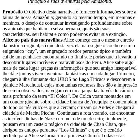
Pinóquio e suas aventuras pela Amazônia.
Propósito
O objetivo desta narrativa é fornecer informações sobre a
fauna de nossa Amazônia; gerando ao mesmo tempo, em meninas e
meninos, o desejo de continuar investigando profundamente sobre
os animais que habitam a selva peruana, quais são suas
características, seu habitat e como podemos evitar sua extinção.
Alice no país das maravilhas
Alice começa com o mesmo enredo
da história original, só que desta vez ela não segue o coelho e sim o
enigmático “cuy”, um engraçado roedor peruano típico e também
cai de um penhasco encontrando no final sete portas que a levarão a
descobrir lugares incríveis e maravilhosos do Peru. Alice sabe algo
mais de cada lugar graças às informações que seu amigo inseparável
lhe dá e juntos vivem aventuras fantásticas em cada lugar. Primeiro,
chegam à ilha flutuante dos UROS no Lago Titicaca e descobrem a
planície Marcahuasi, cujas montanhas rochosas lhes dão a impressão
de serem observados; navegam em uma jangada através do cânion
mais profundo da terra “El Colca”. De Colca voam montados em
um condor gigante sobre a cidade branca de Arequipa e contemplam
do topo os três vulcões que a cercam; cruzam os Andes e chegam à
cidadela de Machu Picchu. Continuam a rota voando, até encontrar
as incríveis linhas de Nazca no meio de um deserto; finalmente,
pousam em um castelo mágico na cidadela de Chan Chan, que
abrigou os antigos peruanos “Los Chimús” e que é o cenário
perfeito para Alice se tornar uma princesa Chimú. Todas essas