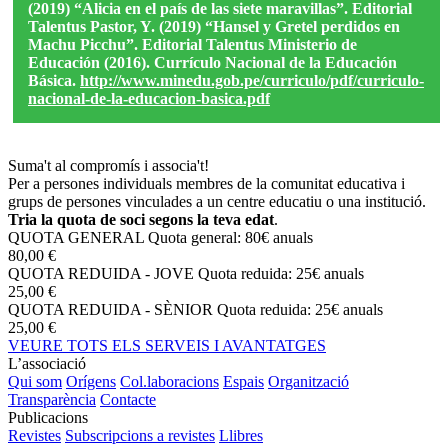
(2019) “Alicia en el país de las siete maravillas”. Editorial
Talentus Pastor, Y. (2019) “Hansel y Gretel perdidos en
Machu Picchu”. Editorial Talentus Ministerio de
Educación (2016). Currículo Nacional de la Educación
Básica.
http://www.minedu.gob.pe/curriculo/pdf/curriculo-
nacional-de-la-educacion-basica.pdf
Suma't al compromís i associa't!
Per a persones individuals membres de la comunitat educativa i
grups de persones vinculades a un centre educatiu o una institució.
Tria la quota de soci segons la teva edat
.
QUOTA GENERAL
Quota general: 80€ anuals
80,00 €
QUOTA REDUIDA - JOVE
Quota reduida: 25€ anuals
25,00 €
QUOTA REDUIDA - SÈNIOR
Quota reduida: 25€ anuals
25,00 €
VEURE TOTS ELS SERVEIS I AVANTATGES
L’associació
Qui som
Orígens
Col.laboracions
Espais
Organització
Transparència
Contacte
Publicacions
Revistes
Subscripcions a revistes
Llibres