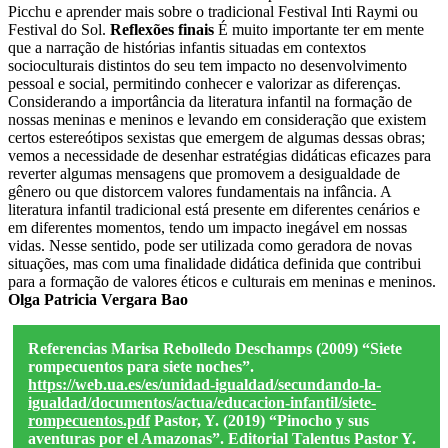
Picchu e aprender mais sobre o tradicional Festival Inti Raymi ou
Festival do Sol.
Reflexões finais
É muito importante ter em mente
que a narração de histórias infantis situadas em contextos
socioculturais distintos do seu tem impacto no desenvolvimento
pessoal e social, permitindo conhecer e valorizar as diferenças.
Considerando a importância da literatura infantil na formação de
nossas meninas e meninos e levando em consideração que existem
certos estereótipos sexistas que emergem de algumas dessas obras;
vemos a necessidade de desenhar estratégias didáticas eficazes para
reverter algumas mensagens que promovem a desigualdade de
gênero ou que distorcem valores fundamentais na infância. A
literatura infantil tradicional está presente em diferentes cenários e
em diferentes momentos, tendo um impacto inegável em nossas
vidas. Nesse sentido, pode ser utilizada como geradora de novas
situações, mas com uma finalidade didática definida que contribui
para a formação de valores éticos e culturais em meninas e meninos.
Olga Patricia Vergara Bao
Referencias Marisa Rebolledo Deschamps (2009) “Siete
rompecuentos para siete noches”.
https://web.ua.es/es/unidad-igualdad/secundando-la-
igualdad/documentos/actua/educacion-infantil/siete-
rompecuentos.pdf
Pastor, Y. (2019) “Pinocho y sus
aventuras por el Amazonas”. Editorial Talentus Pastor Y.