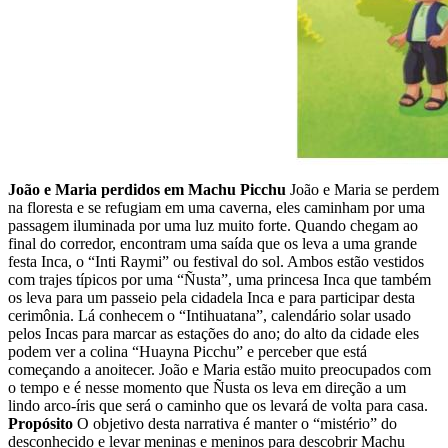
João e Maria perdidos em Machu Picchu
João e Maria se perdem
na floresta e se refugiam em uma caverna, eles caminham por uma
passagem iluminada por uma luz muito forte. Quando chegam ao
final do corredor, encontram uma saída que os leva a uma grande
festa Inca, o “Inti Raymi” ou festival do sol. Ambos estão vestidos
com trajes típicos por uma “Ñusta”, uma princesa Inca que também
os leva para um passeio pela cidadela Inca e para participar desta
cerimônia. Lá conhecem o “Intihuatana”, calendário solar usado
pelos Incas para marcar as estações do ano; do alto da cidade eles
podem ver a colina “Huayna Picchu” e perceber que está
começando a anoitecer. João e Maria estão muito preocupados com
o tempo e é nesse momento que Ñusta os leva em direção a um
lindo arco-íris que será o caminho que os levará de volta para casa.
Propósito
O objetivo desta narrativa é manter o “mistério” do
desconhecido e levar meninas e meninos para descobrir Machu