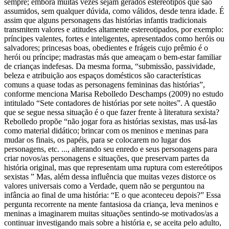
sempre; embora muitas vezes sejam gerados estereótipos que são
assumidos, sem qualquer dúvida, como válidos, desde tenra idade. É
assim que alguns personagens das histórias infantis tradicionais
transmitem valores e atitudes altamente estereotipados, por exemplo:
príncipes valentes, fortes e inteligentes, apresentados como heróis ou
salvadores; princesas boas, obedientes e frágeis cujo prêmio é o
herói ou príncipe; madrastas más que ameaçam o bem-estar familiar
de crianças indefesas. Da mesma forma, “submissão, passividade,
beleza e atribuição aos espaços domésticos são características
comuns a quase todas as personagens femininas das histórias”,
conforme menciona Marisa Rebolledo Deschamps (2009) no estudo
intitulado “Sete contadores de histórias por sete noites”. A questão
que se segue nessa situação é o que fazer frente à literatura sexista?
Rebolledo propõe “não jogar fora as histórias sexistas, mas usá-las
como material didático; brincar com os meninos e meninas para
mudar os finais, os papéis, para se colocarem no lugar dos
personagens, etc. ..., alterando seu enredo e seus personagens para
criar novos/as personagens e situações, que preservam partes da
história original, mas que representam uma ruptura com estereótipos
sexistas ” Mas, além dessa influência que muitas vezes distorce os
valores universais como a Verdade, quem não se perguntou na
infância ao final de uma história: “E o que aconteceu depois?” Essa
pergunta recorrente na mente fantasiosa da criança, leva meninos e
meninas a imaginarem muitas situações sentindo-se motivados/as a
continuar investigando mais sobre a história e, se aceita pelo adulto,