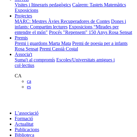
Visites i Itineraris pedagògics
Caàrem: Tastets Matemàtics
Exposicions
Projectes
MARC: Mestres Àvies Recuperadores de Contes
Dones i
infants: Compartim lectures
Exposicions “Mirades per
entendre el món"
Procés "Repensem"
150 Anys Rosa Sensat
Premis
Premi i guardons Marta Mata
Premi de poesia per a infants
Rosa Sensat
Premi Cassià Costal
Associa't
Suma't al compromís
Escoles/Universitats amigues i
col·lectius
CA
ca
es
L’associació
Formació
Actualitat
Publicacions
Biblioteca