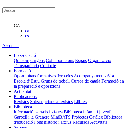
CA
ca
es
Associa't
L’associació
Qui som
Orígens
Col.laboracions
Espais
Organització
Transparència
Contacte
Formació
Oportunitats formatives
Jornades
Acompanyaments
61a
Escola d’Estiu
Grups de treball
Cursos de català
Formació en
la preparació d'oposicions
Actualitat
Publicacions
Revistes
Subscripcions a revistes
Llibres
Biblioteca
Informació, serveis i visites
Biblioteca infantil i juvenil
Garbell i la Granera
MiniBATS
Projectes
Catàleg
Biblioteca
d'educació
Fons històric i arxius
Recursos
Activitats
Serveis