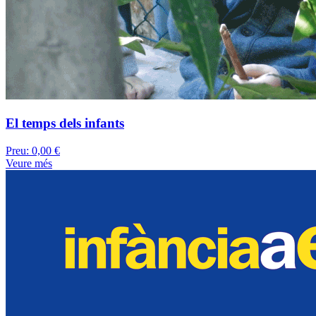
El temps dels infants
Preu:
0,00 €
Veure més