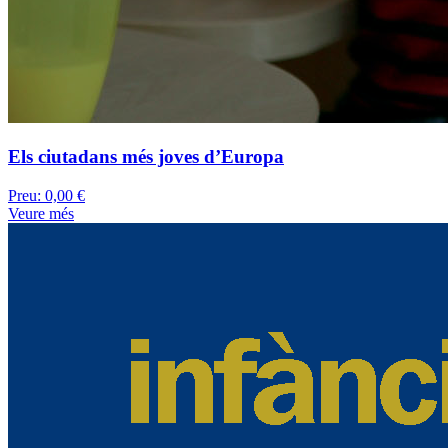
Els ciutadans més joves d’Europa
Preu:
0,00 €
Veure més