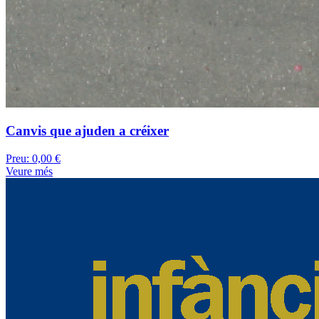
Canvis que ajuden a créixer
Preu:
0,00 €
Veure més