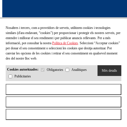
Nosaltres i tercers, com a proveïdors de serveis, utilitzem cookies i tecnologies
similars (d'ara endavant, “cookies”) per proporcionar i protegir els nostres serveis, per
entendre i millorar el seu rendiment i per publicar anuncis rellevants. Per a més
informació, pot consultar la nostra
Política de Cookies
. Seleccioni “Acceptar cookies”
per donar el seu consentiment o seleccioni les cookies que desitja autoritzar. Pot
canviar les opcions de les cookies i retirar el seu consentiment en qualsevol moment
des del nostre lloc web.
Cookies autoritzades:
Obligatories
Analítiques
Més detalls
Publicitaries
Aceptar todas las cookies
Rebutjar totes les cookies
Permetre la selecció