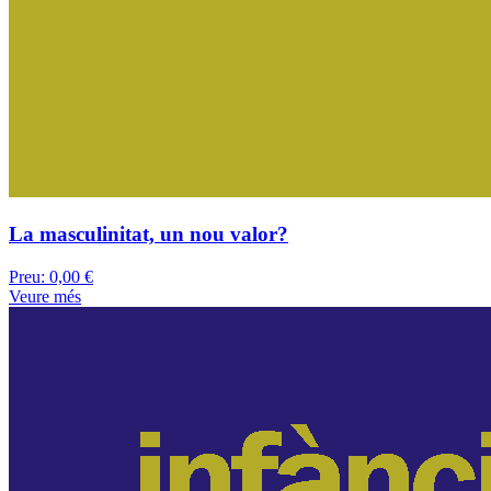
La masculinitat, un nou valor?
Preu:
0,00 €
Veure més