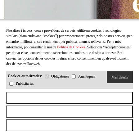
Nosaltres i tercers, com a proveïdors de serveis, utilitzem cookies i tecnologies
similars (d'ara endavant, “cookies”) per proporcionar i protegir els nostres serveis, per
entendre i millorar el seu rendiment i per publicar anuncis rellevants. Per a més
informació, pot consultar la nostra
Política de Cookies
. Seleccioni “Acceptar cookies”
per donar el seu consentiment o seleccioni les cookies que desitja autoritzar. Pot
canviar les opcions de les cookies i retirar el seu consentiment en qualsevol moment
des del nostre lloc web.
Cookies autoritzades:
Obligatories
Analítiques
Més detalls
Publicitaries
Aceptar todas las cookies
Rebutjar totes les cookies
Permetre la selecció