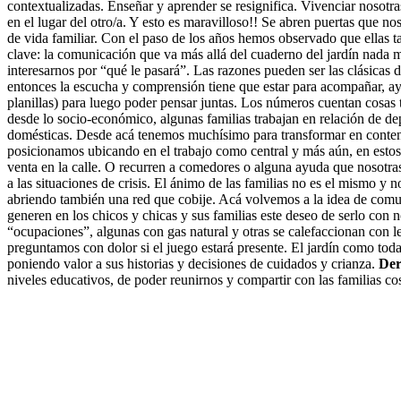
contextualizadas. Enseñar y aprender se resignifica. Vivenciar nosotra
en el lugar del otro/a. Y esto es maravilloso!! Se abren puertas que nos
de vida familiar. Con el paso de los años hemos observado que ellas t
clave: la comunicación que va más allá del cuaderno del jardín nada m
interesarnos por “qué le pasará”. Las razones pueden ser las clásicas de
entonces la escucha y comprensión tiene que estar para acompañar, a
planillas) para luego poder pensar juntas. Los números cuentan cosas
desde lo socio-económico, algunas familias trabajan en relación de d
domésticas. Desde acá tenemos muchísimo para transformar en conteni
posicionamos ubicando en el trabajo como central y más aún, en estos 
venta en la calle. O recurren a comedores o alguna ayuda que nosotras 
a las situaciones de crisis. El ánimo de las familias no es el mismo 
abriendo también una red que cobije. Acá volvemos a la idea de comun
generen en los chicos y chicas y sus familias este deseo de serlo con
“ocupaciones”, algunas con gas natural y otras se calefaccionan con le
preguntamos con dolor si el juego estará presente. El jardín como toda 
poniendo valor a sus historias y decisiones de cuidados y crianza.
Der
niveles educativos, de poder reunirnos y compartir con las familias cost