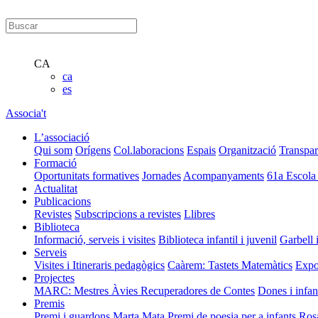
CA
ca
es
Associa't
L’associació
Qui som
Orígens
Col.laboracions
Espais
Organització
Transpar
Formació
Oportunitats formatives
Jornades
Acompanyaments
61a Escola
Actualitat
Publicacions
Revistes
Subscripcions a revistes
Llibres
Biblioteca
Informació, serveis i visites
Biblioteca infantil i juvenil
Garbell 
Serveis
Visites i Itineraris pedagògics
Caàrem: Tastets Matemàtics
Expo
Projectes
MARC: Mestres Àvies Recuperadores de Contes
Dones i infan
Premis
Premi i guardons Marta Mata
Premi de poesia per a infants Ros