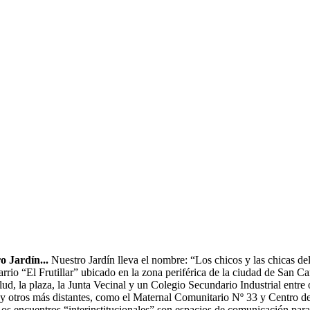
o Jardín...
Nuestro Jardín lleva el nombre: “Los chicos y las chicas del
io “El Frutillar” ubicado en la zona periférica de la ciudad de San C
ud, la plaza, la Junta Vecinal y un Colegio Secundario Industrial entre o
 y otros más distantes, como el Maternal Comunitario Nº 33 y Centro de
 Los encuentros “interinstitucionales” son espacios de comunicación par