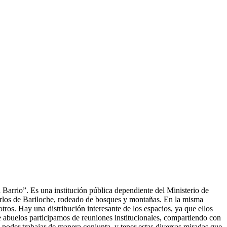
 Barrio”. Es una institución pública dependiente del Ministerio de
arlos de Bariloche, rodeado de bosques y montañas. En la misma
tros. Hay una distribución interesante de los espacios, ya que ellos
 abuelos participamos de reuniones institucionales, compartiendo con
a poder trabajar de manera conjunta, y tener estas diversas miradas que