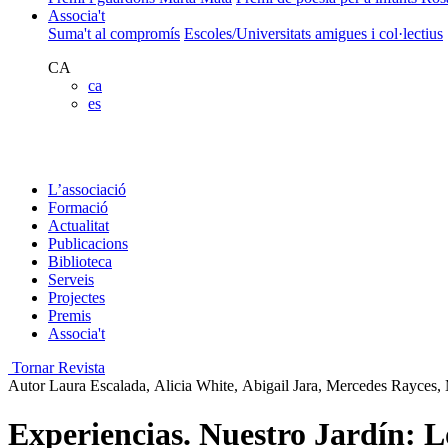
Associa't
Suma't al compromís
Escoles/Universitats amigues i col·lectius
CA
ca
es
L’associació
Formació
Actualitat
Publicacions
Biblioteca
Serveis
Projectes
Premis
Associa't
Tornar Revista
Autor
Laura Escalada, Alicia White, Abigail Jara, Mercedes Rayces, 
Experiencias. Nuestro Jardín: Lo