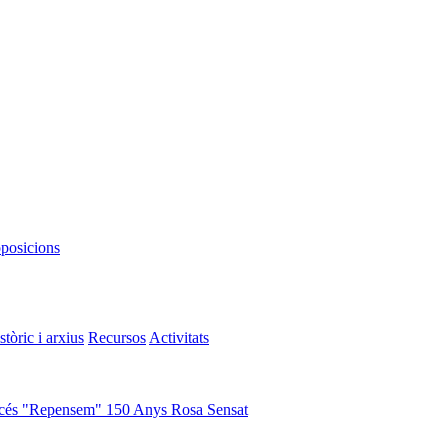
oposicions
stòric i arxius
Recursos
Activitats
cés "Repensem"
150 Anys Rosa Sensat