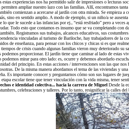
s estas experiencias nos ha permitido salir de impresiones o lecturas so
 permiten ampliar nuestro lazo con las familias. Allí, encontramos tanta 
ambién comienzan a acercarse al jardín con otra mirada. Se empieza a c
ás, sino en sentido amplio. A modo de ejemplo, si un niño/a se ausenta 
 lo que le sucede a las infancias por ej., “está resfriado” pero a veces 
yudar. Todo esto que contamos es insumo que se va completando con dat
 también. Registramos sus trabajos, alcances educativos, sus costumbre
ependencia vinculadas al turismo de Bariloche, hay trabajadores de la 
dos de enseñanza, para pensar con los chicos y chicas si es que realm
tiempos de crisis cuando algunas familias vieron muy deteriorado su sa
podemos proporcionar. El jardín tiene que caminar al lado de estas vive
y no podemos mirar para otro lado: es, ocurre y debemos abordarlo escuc
idad del principio. En estas acciones / intervenciones son las que nos 
 nosotras. De la misma manera abordamos el tema de las viviendas y una
ña. Es importante conocer y preguntarnos cómo son sus lugares de juego?
etapa escolar tiene que tener vinculación con la vida misma, tener senti
echos e identidad colectiva... hacia la carrera de Miguel
Desde la ed
umbres, celebraciones y talleres. Por lo tanto, resignificar la calles del