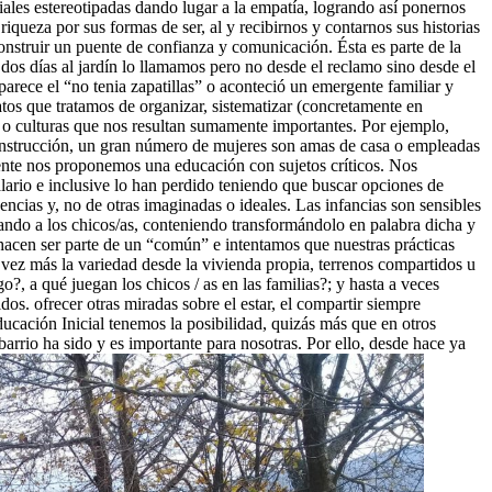
ciales estereotipadas dando lugar a la empatía, logrando así ponernos
riqueza por sus formas de ser, al y recibirnos y contarnos sus historias
onstruir un puente de confianza y comunicación. Ésta es parte de la
dos días al jardín lo llamamos pero no desde el reclamo sino desde el
aparece el “no tenia zapatillas” o aconteció un emergente familiar y
os que tratamos de organizar, sistematizar (concretamente en
s o culturas que nos resultan sumamente importantes. Por ejemplo,
construcción, un gran número de mujeres son amas de casa o empleadas
ente nos proponemos una educación con sujetos críticos. Nos
lario e inclusive lo han perdido teniendo que buscar opciones de
ncias y, no de otras imaginadas o ideales. Las infancias son sensibles
hando a los chicos/as, conteniendo transformándolo en palabra dicha y
hacen ser parte de un “común” e intentamos que nuestras prácticas
 vez más la variedad desde la vivienda propia, terrenos compartidos u
, a qué juegan los chicos / as en las familias?; y hasta a veces
dos. ofrecer otras miradas sobre el estar, el compartir siempre
ucación Inicial tenemos la posibilidad, quizás más que en otros
 barrio ha sido y es importante para nosotras. Por ello, desde hace ya