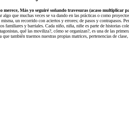
no merece,
Más yo seguiré soñando travesuras
(acaso multiplicar p
izar algo que muchas veces se va dando en las prácticas o como proyecto
sí misma, un recorrido con aciertos y errores; de pasos y contrapasos. Pe
tos familiares y barriales. Cada niño, niña, niñe es parte de historias co
tagonistas, qué las moviliza?, cómo se organizan?, es una de las primer
a que también traemos nuestras propias matrices, pertenencias de clase,