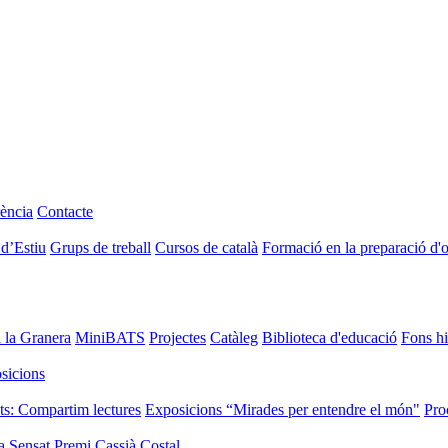
ència
Contacte
 d’Estiu
Grups de treball
Cursos de català
Formació en la preparació d'
i la Granera
MiniBATS
Projectes
Catàleg
Biblioteca d'educació
Fons hi
sicions
ts: Compartim lectures
Exposicions “Mirades per entendre el món"
Pro
a Sensat
Premi Cassià Costal