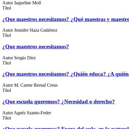
Autor
Jaqueline Moll
Títol
¿Que maestros necesitamos? ¿Qué maestras y maestro
Autor
Jennifer Haza Gutiérrez
Títol
¿Que maestros necesitamos?
Autor
Sergio Diez
Títol
¿Que maestros necesitamos? ¿Quién educa? ¿A quién
Autor
M. Carme Bernal Creus
Títol
¿Que escuela queremos? ¿Necesidad o derecho?
Autor
Agnès Szanto-Feder
Títol
¿Que escuela queremos? Fuera del aula, en la naturale