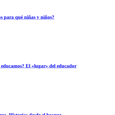
s para qué niñas y niños?
 educamos? El «lugar» del educador
za. Historias desde el bosque