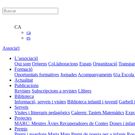
CA
ca
es
Associa't
L’associació
Qui som
Orígens
Col.laboracions
Espais
Organització
Transpar
Formació
Oportunitats formatives
Jornades
Acompanyaments
61a Escola
Actualitat
Publicacions
Revistes
Subscripcions a revistes
Llibres
Biblioteca
Informació, serveis i visites
Biblioteca infantil i juvenil
Garbell 
Serveis
Visites i Itineraris pedagògics
Caàrem: Tastets Matemàtics
Expo
Projectes
MARC: Mestres Àvies Recuperadores de Contes
Dones i infan
Premis
Premi i guardons Marta Mata
Premi de poesia per a infants Ros