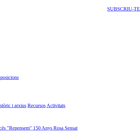
SUBSCRIU-TE
oposicions
stòric i arxius
Recursos
Activitats
cés "Repensem"
150 Anys Rosa Sensat