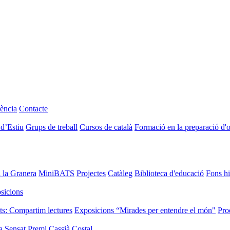
ència
Contacte
 d’Estiu
Grups de treball
Cursos de català
Formació en la preparació d'
i la Granera
MiniBATS
Projectes
Catàleg
Biblioteca d'educació
Fons hi
sicions
ts: Compartim lectures
Exposicions “Mirades per entendre el món"
Pro
a Sensat
Premi Cassià Costal