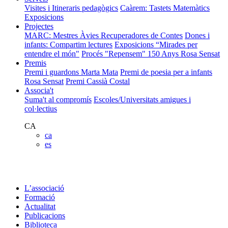
Visites i Itineraris pedagògics
Caàrem: Tastets Matemàtics
Exposicions
Projectes
MARC: Mestres Àvies Recuperadores de Contes
Dones i
infants: Compartim lectures
Exposicions “Mirades per
entendre el món"
Procés "Repensem"
150 Anys Rosa Sensat
Premis
Premi i guardons Marta Mata
Premi de poesia per a infants
Rosa Sensat
Premi Cassià Costal
Associa't
Suma't al compromís
Escoles/Universitats amigues i
col·lectius
CA
ca
es
L’associació
Formació
Actualitat
Publicacions
Biblioteca