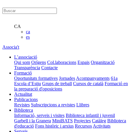
CA
ca
es
Associa't
L’associació
Qui som
Orígens
Col.laboracions
Espais
Organització
Transparència
Contacte
Formació
Oportunitats formatives
Jornades
Acompanyaments
61a
Escola d’Estiu
Grups de treball
Cursos de català
Formació en
la preparació d'oposicions
Actualitat
Publicacions
Revistes
Subscripcions a revistes
Llibres
Biblioteca
Informació, serveis i visites
Biblioteca infantil i juvenil
Garbell i la Granera
MiniBATS
Projectes
Catàleg
Biblioteca
d'educació
Fons històric i arxius
Recursos
Activitats
Serveis