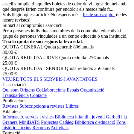
cistell s’omplia d’aquelles boletes de color de vi i gust de mel amb
què després farien confitura per endolcir els mesos més fr...
Vols llegir aquest article? No esperis més i
fes-te subscriptor
de les
nostre revistes!
Suma't al compromís i associa't!
Per a persones individuals membres de la comunitat educativa i
grups de persones vinculades a un centre educatiu o una institució.
Tria la quota de soci segons la teva edat
.
QUOTA GENERAL
Quota general: 80€ anuals
80,00 €
QUOTA REDUIDA - JOVE
Quota reduida: 25€ anuals
25,00 €
QUOTA REDUIDA - SÈNIOR
Quota reduida: 25€ anuals
25,00 €
VEURE TOTS ELS SERVEIS I AVANTATGES
L’associació
Qui som
Orígens
Col.laboracions
Espais
Organització
Transparència
Contacte
Publicacions
Revistes
Subscripcions a revistes
Llibres
Biblioteca
Informació, serveis i visites
Biblioteca infantil i juvenil
Garbell i la
Granera
MiniBATS
Projectes
Catàleg
Biblioteca d'educació
Fons
històric i arxius
Recursos
Activitats
Formació