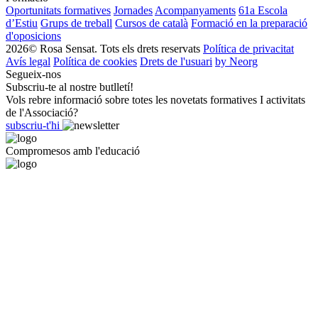
Oportunitats formatives
Jornades
Acompanyaments
61a Escola
d’Estiu
Grups de treball
Cursos de català
Formació en la preparació
d'oposicions
2026© Rosa Sensat. Tots els drets reservats
Política de privacitat
Avís legal
Política de cookies
Drets de l'usuari
by Neorg
Segueix-nos
Subscriu-te al nostre butlletí!
Vols rebre informació sobre totes les novetats formatives I activitats
de l'Associació?
subscriu-t'hi
Compromesos amb l'educació