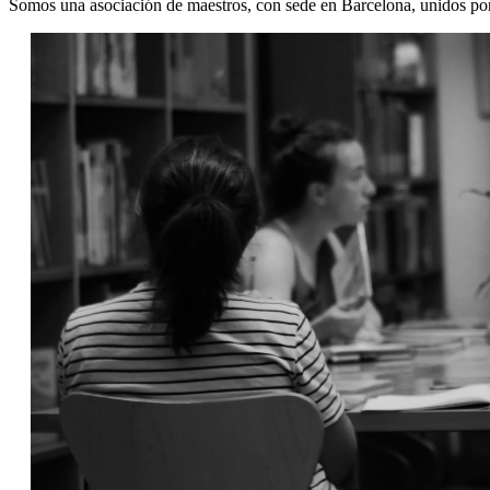
Somos una asociación de maestros, con sede en Barcelona, ​​unidos por 