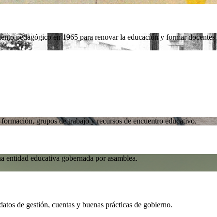
iento pedagógico en 1965 para renovar la educación y formar docentes.
formación, grupos de trabajo y recursos de encuentro educativo.
na entidad educativa gobernada por asamblea.
atos de gestión, cuentas y buenas prácticas de gobierno.