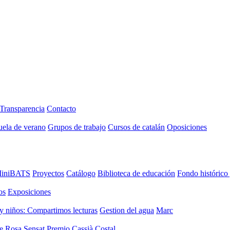
Transparencia
Contacto
uela de verano
Grupos de trabajo
Cursos de catalán
Oposiciones
iniBATS
Proyectos
Catálogo
Biblioteca de educación
Fondo histórico
os
Exposiciones
y niños: Compartimos lecturas
Gestion del agua
Marc
de Rosa Sensat
Premio Cassià Costal