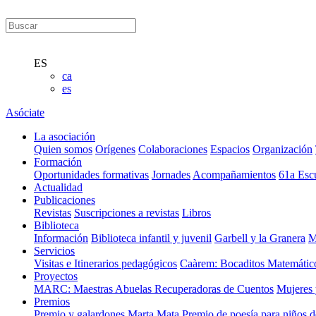
ES
ca
es
Asóciate
La asociación
Quien somos
Orígenes
Colaboraciones
Espacios
Organización
Formación
Oportunidades formativas
Jornades
Acompañamientos
61a Esc
Actualidad
Publicaciones
Revistas
Suscripciones a revistas
Libros
Biblioteca
Información
Biblioteca infantil y juvenil
Garbell y la Granera
M
Servicios
Visitas e Itinerarios pedagógicos
Caàrem: Bocaditos Matemátic
Proyectos
MARC: Maestras Abuelas Recuperadoras de Cuentos
Mujeres 
Premios
Premio y galardones Marta Mata
Premio de poesía para niños 