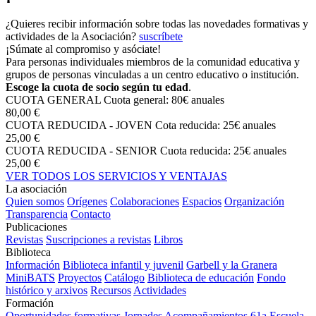
¿Quieres recibir información sobre todas las novedades formativas y
actividades de la Asociación?
suscríbete
¡Súmate al compromiso y asóciate!
Para personas individuales miembros de la comunidad educativa y
grupos de personas vinculadas a un centro educativo o institución.
Escoge la cuota de socio según tu edad
.
CUOTA GENERAL
Cuota general: 80€ anuales
80,00 €
CUOTA REDUCIDA - JOVEN
Cota reducida: 25€ anuales
25,00 €
CUOTA REDUCIDA - SENIOR
Cuota reducida: 25€ anuales
25,00 €
VER TODOS LOS SERVICIOS Y VENTAJAS
La asociación
Quien somos
Orígenes
Colaboraciones
Espacios
Organización
Transparencia
Contacto
Publicaciones
Revistas
Suscripciones a revistas
Libros
Biblioteca
Información
Biblioteca infantil y juvenil
Garbell y la Granera
MiniBATS
Proyectos
Catálogo
Biblioteca de educación
Fondo
histórico y arxivos
Recursos
Actividades
Formación
Oportunidades formativas
Jornades
Acompañamientos
61a Escuela