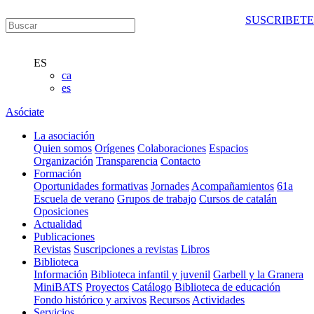
SUSCRIBETE
ES
ca
es
Asóciate
La asociación
Quien somos
Orígenes
Colaboraciones
Espacios
Organización
Transparencia
Contacto
Formación
Oportunidades formativas
Jornades
Acompañamientos
61a
Escuela de verano
Grupos de trabajo
Cursos de catalán
Oposiciones
Actualidad
Publicaciones
Revistas
Suscripciones a revistas
Libros
Biblioteca
Información
Biblioteca infantil y juvenil
Garbell y la Granera
MiniBATS
Proyectos
Catálogo
Biblioteca de educación
Fondo histórico y arxivos
Recursos
Actividades
Servicios