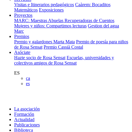
Visitas e Itinerarios pedagógicos
Caàrem: Bocaditos
Matemáticos
Exposiciones
Proyectos
MARC: Maestras Abuelas Recuperadoras de Cuentos
Mujeres y niños: Compartimos lecturas
Gestion del agua
Marc
Premios
Premio y galardones Marta Mata
Premio de poesía para niños
de Rosa Sensat
Premio Cassià Costal
Asóciate
Hazte socio de Rosa Sensat
Escuelas, universidades y
colectivos amigos de Rosa Sensat
ES
ca
es
La asociación
Formación
Actualidad
Publicaciones
Biblioteca