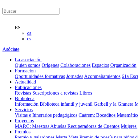
ES
ca
es
Asóciate
La asociación
Quien somos
Orígenes
Colaboraciones
Espacios
Organización
Formación
Oportunidades formativas
Jornades
Acompañamientos
61a Esc
Actualidad
Publicaciones
Revistas
Suscripciones a revistas
Libros
Biblioteca
Información
Biblioteca infantil y juvenil
Garbell y la Granera
M
Servicios
Visitas e Itinerarios pedagógicos
Caàrem: Bocaditos Matemátic
Proyectos
MARC: Maestras Abuelas Recuperadoras de Cuentos
Mujeres 
Premios
Premio y galardones Marta Mata
Premio de poesía para niños 