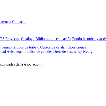
arencia
Contacto
ATS
Proyectos
Catálogo
Biblioteca de educación
Fondo histórico y arxi
e verano
Grupos de trabajo
Cursos de catalán
Oposiciones
cidad
Aviso legal
Política de cookies
Drets de l'usuari
by Neorg
ctividades de la Asociación?