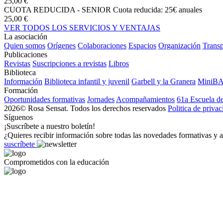
25,00 €
CUOTA REDUCIDA - SENIOR
Cuota reducida: 25€ anuales
25,00 €
VER TODOS LOS SERVICIOS Y VENTAJAS
La asociación
Quien somos
Orígenes
Colaboraciones
Espacios
Organización
Transp
Publicaciones
Revistas
Suscripciones a revistas
Libros
Biblioteca
Información
Biblioteca infantil y juvenil
Garbell y la Granera
MiniB
Formación
Oportunidades formativas
Jornades
Acompañamientos
61a Escuela d
2026© Rosa Sensat. Todos los derechos reservados
Politica de priva
Síguenos
¡Suscríbete a nuestro boletín!
¿Quieres recibir información sobre todas las novedades formativas y a
suscríbete
Comprometidos con la educación