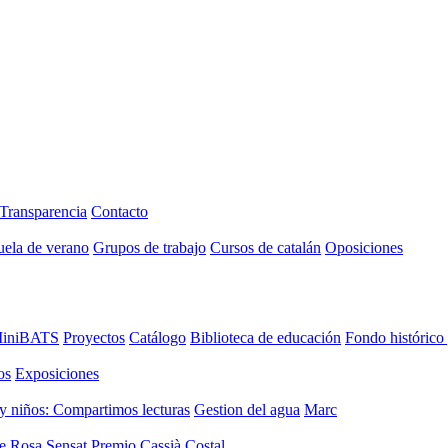
Transparencia
Contacto
uela de verano
Grupos de trabajo
Cursos de catalán
Oposiciones
iniBATS
Proyectos
Catálogo
Biblioteca de educación
Fondo histórico
os
Exposiciones
y niños: Compartimos lecturas
Gestion del agua
Marc
de Rosa Sensat
Premio Cassià Costal