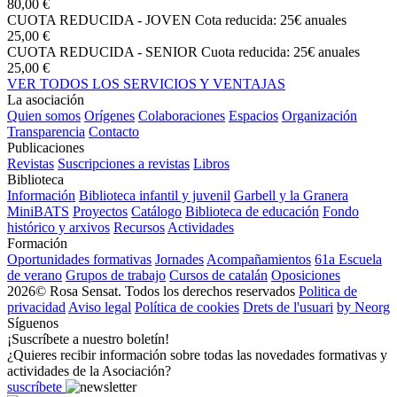
80,00 €
CUOTA REDUCIDA - JOVEN
Cota reducida: 25€ anuales
25,00 €
CUOTA REDUCIDA - SENIOR
Cuota reducida: 25€ anuales
25,00 €
VER TODOS LOS SERVICIOS Y VENTAJAS
La asociación
Quien somos
Orígenes
Colaboraciones
Espacios
Organización
Transparencia
Contacto
Publicaciones
Revistas
Suscripciones a revistas
Libros
Biblioteca
Información
Biblioteca infantil y juvenil
Garbell y la Granera
MiniBATS
Proyectos
Catálogo
Biblioteca de educación
Fondo
histórico y arxivos
Recursos
Actividades
Formación
Oportunidades formativas
Jornades
Acompañamientos
61a Escuela
de verano
Grupos de trabajo
Cursos de catalán
Oposiciones
2026© Rosa Sensat. Todos los derechos reservados
Politica de
privacidad
Aviso legal
Política de cookies
Drets de l'usuari
by Neorg
Síguenos
¡Suscríbete a nuestro boletín!
¿Quieres recibir información sobre todas las novedades formativas y
actividades de la Asociación?
suscríbete