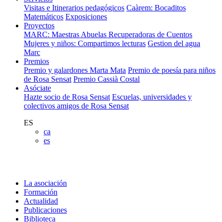
Visitas e Itinerarios pedagógicos
Caàrem: Bocaditos
Matemáticos
Exposiciones
Proyectos
MARC: Maestras Abuelas Recuperadoras de Cuentos
Mujeres y niños: Compartimos lecturas
Gestion del agua
Marc
Premios
Premio y galardones Marta Mata
Premio de poesía para niños
de Rosa Sensat
Premio Cassià Costal
Asóciate
Hazte socio de Rosa Sensat
Escuelas, universidades y
colectivos amigos de Rosa Sensat
ES
ca
es
La asociación
Formación
Actualidad
Publicaciones
Biblioteca