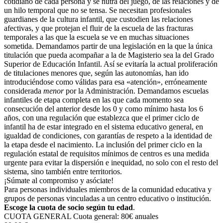
cotidiano de cada persona y se nutra del juego, de las relaciones y de
un hilo temporal que no se tensa. Se necesitan profesionales
guardianes de la cultura infantil, que custodien las relaciones
afectivas, y que protejan el fluir de la escuela de las fracturas
temporales a las que la escuela se ve en muchas situaciones
sometida. Demandamos partir de una legislación en la que la única
titulación que pueda acompañar a la de Magisterio sea la del Grado
Superior de Educación Infantil. Así se evitaría la actual proliferación
de titulaciones menores que, según las autonomías, han ido
introduciéndose como válidas para esa «atención», erróneamente
considerada
menor
por la Admi­nis­tración. Demandamos escuelas
infantiles de etapa completa en las que cada momento sea
consecución del anterior desde los 0 y como mínimo hasta los 6
años, con una regulación que establezca que el primer ciclo de
infantil ha de estar integrado en el sistema educativo general, en
igualdad de condiciones, con garantías de respeto a la identidad de
la etapa desde el nacimiento. La inclusión del primer ciclo en la
regulación estatal de requisitos mínimos de centros es una medida
urgente para evitar la dispersión e inequidad, no solo con el resto del
sistema, sino también entre territorios.
¡Súmate al compromiso y asóciate!
Para personas individuales miembros de la comunidad educativa y
grupos de personas vinculadas a un centro educativo o institución.
Escoge la cuota de socio según tu edad
.
CUOTA GENERAL
Cuota general: 80€ anuales