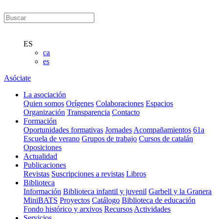
ES
ca
es
Asóciate
La asociación
Quien somos
Orígenes
Colaboraciones
Espacios
Organización
Transparencia
Contacto
Formación
Oportunidades formativas
Jornades
Acompañamientos
61a
Escuela de verano
Grupos de trabajo
Cursos de catalán
Oposiciones
Actualidad
Publicaciones
Revistas
Suscripciones a revistas
Libros
Biblioteca
Información
Biblioteca infantil y juvenil
Garbell y la Granera
MiniBATS
Proyectos
Catálogo
Biblioteca de educación
Fondo histórico y arxivos
Recursos
Actividades
Servicios