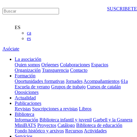
SUSCRIBETE
ES
ca
es
Asóciate
La asociación
Quien somos
Orígenes
Colaboraciones
Espacios
Organización
Transparencia
Contacto
Formación
Oportunidades formativas
Jornades
Acompañamientos
61a
Escuela de verano
Grupos de trabajo
Cursos de catalán
Oposiciones
Actualidad
Publicaciones
Revistas
Suscripciones a revistas
Libros
Biblioteca
Información
Biblioteca infantil y juvenil
Garbell y la Granera
MiniBATS
Proyectos
Catálogo
Biblioteca de educación
Fondo histórico y arxivos
Recursos
Actividades
Servicios