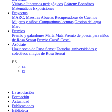
Visitas e Itinerarios pedagógicos
Caàrem: Bocaditos
Matemáticos
Exposiciones
Proyectos
MARC: Maestras Abuelas Recuperadoras de Cuentos
Mujeres y niños: Compartimos lecturas
Gestion del agua
Marc
Premios
Premio y galardones Marta Mata
Premio de poesía para niños
de Rosa Sensat
Premio Cassià Costal
Asóciate
Hazte socio de Rosa Sensat
Escuelas, universidades y
colectivos amigos de Rosa Sensat
ES
ca
es
La asociación
Formación
Actualidad
Publicaciones
Biblioteca