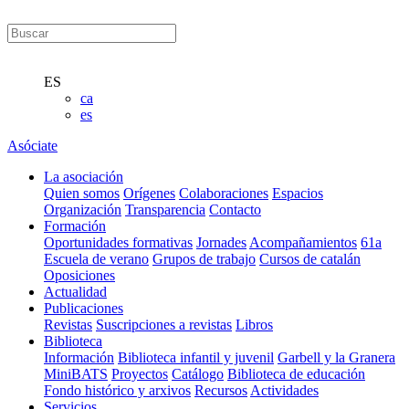
ES
ca
es
Asóciate
La asociación
Quien somos
Orígenes
Colaboraciones
Espacios
Organización
Transparencia
Contacto
Formación
Oportunidades formativas
Jornades
Acompañamientos
61a
Escuela de verano
Grupos de trabajo
Cursos de catalán
Oposiciones
Actualidad
Publicaciones
Revistas
Suscripciones a revistas
Libros
Biblioteca
Información
Biblioteca infantil y juvenil
Garbell y la Granera
MiniBATS
Proyectos
Catálogo
Biblioteca de educación
Fondo histórico y arxivos
Recursos
Actividades
Servicios