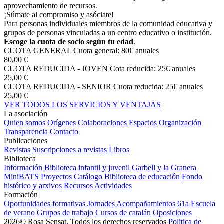
aprovechamiento de recursos.
¡Súmate al compromiso y asóciate!
Para personas individuales miembros de la comunidad educativa y
grupos de personas vinculadas a un centro educativo o institución.
Escoge la cuota de socio según tu edad
.
CUOTA GENERAL
Cuota general: 80€ anuales
80,00 €
CUOTA REDUCIDA - JOVEN
Cota reducida: 25€ anuales
25,00 €
CUOTA REDUCIDA - SENIOR
Cuota reducida: 25€ anuales
25,00 €
VER TODOS LOS SERVICIOS Y VENTAJAS
La asociación
Quien somos
Orígenes
Colaboraciones
Espacios
Organización
Transparencia
Contacto
Publicaciones
Revistas
Suscripciones a revistas
Libros
Biblioteca
Información
Biblioteca infantil y juvenil
Garbell y la Granera
MiniBATS
Proyectos
Catálogo
Biblioteca de educación
Fondo
histórico y arxivos
Recursos
Actividades
Formación
Oportunidades formativas
Jornades
Acompañamientos
61a Escuela
de verano
Grupos de trabajo
Cursos de catalán
Oposiciones
2026© Rosa Sensat. Todos los derechos reservados
Politica de