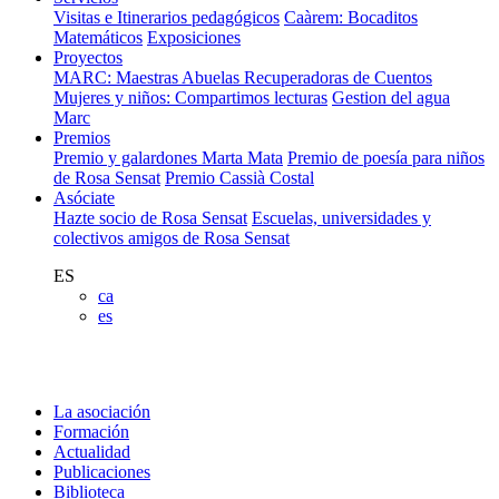
Visitas e Itinerarios pedagógicos
Caàrem: Bocaditos
Matemáticos
Exposiciones
Proyectos
MARC: Maestras Abuelas Recuperadoras de Cuentos
Mujeres y niños: Compartimos lecturas
Gestion del agua
Marc
Premios
Premio y galardones Marta Mata
Premio de poesía para niños
de Rosa Sensat
Premio Cassià Costal
Asóciate
Hazte socio de Rosa Sensat
Escuelas, universidades y
colectivos amigos de Rosa Sensat
ES
ca
es
La asociación
Formación
Actualidad
Publicaciones
Biblioteca