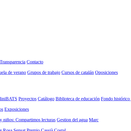
Transparencia
Contacto
uela de verano
Grupos de trabajo
Cursos de catalán
Oposiciones
iniBATS
Proyectos
Catálogo
Biblioteca de educación
Fondo histórico
os
Exposiciones
y niños: Compartimos lecturas
Gestion del agua
Marc
de Rosa Sensat
Premio Cassià Costal