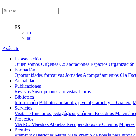
ES
ca
es
Asóciate
La asociación
Quien somos
Orígenes
Colaboraciones
Espacios
Organización
Formación
Oportunidades formativas
Jornades
Acompañamientos
61a Esc
Actualidad
Publicaciones
Revistas
Suscripciones a revistas
Libros
Biblioteca
Información
Biblioteca infantil y juvenil
Garbell y la Granera
M
Servicios
Visitas e Itinerarios pedagógicos
Caàrem: Bocaditos Matemátic
Proyectos
MARC: Maestras Abuelas Recuperadoras de Cuentos
Mujeres 
Premios
Premio y galardones Marta Mata
Premio de poesía para niños 