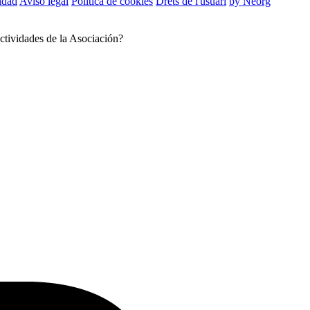
cidad
Aviso legal
Política de cookies
Drets de l'usuari
by Neorg
ctividades de la Asociación?