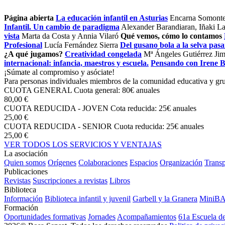
Página abierta
La educación infantil en Asturias
Encarna Somont
Infantil. Un cambio de paradigma
Alexander Barandiaran, Iñaki La
vista
Marta da Costa y Annia Vilaró
Qué vemos, cómo lo contamos
Profesional
Lucía Fernández Sierra
Del gusano bola a la selva pas
¿A qué jugamos?
Creatividad congelada
Mª Ángeles Gutiérrez Ji
internacional: infancia, maestros y escuela.
Pensando con Irene 
¡Súmate al compromiso y asóciate!
Para personas individuales miembros de la comunidad educativa y grup
CUOTA GENERAL
Cuota general: 80€ anuales
80,00 €
CUOTA REDUCIDA - JOVEN
Cota reducida: 25€ anuales
25,00 €
CUOTA REDUCIDA - SENIOR
Cuota reducida: 25€ anuales
25,00 €
VER TODOS LOS SERVICIOS Y VENTAJAS
La asociación
Quien somos
Orígenes
Colaboraciones
Espacios
Organización
Transp
Publicaciones
Revistas
Suscripciones a revistas
Libros
Biblioteca
Información
Biblioteca infantil y juvenil
Garbell y la Granera
MiniB
Formación
Oportunidades formativas
Jornades
Acompañamientos
61a Escuela d