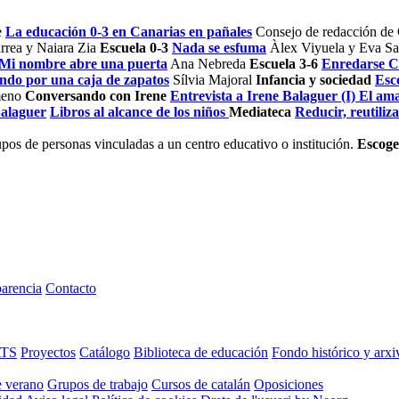
e
La educación 0-3 en Canarias en pañales
Consejo de redacción de
rrea y Naiara Zia
Escuela 0-3
Nada se esfuma
Àlex Viyuela y Eva Sa
Mi nombre abre una puerta
Ana Nebreda
Escuela 3-6
Enredarse Co
ando por una caja de zapatos
Sílvia Majoral
Infancia y sociedad
Esc
meno
Conversando con Irene
Entrevista a Irene Balaguer (I) El am
Balaguer
Libros al alcance de los niños
Mediateca
Reducir, reutiliza
os de personas vinculadas a un centro educativo o institución.
Escoge
arencia
Contacto
ATS
Proyectos
Catálogo
Biblioteca de educación
Fondo histórico y arxi
e verano
Grupos de trabajo
Cursos de catalán
Oposiciones