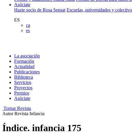
Asóciate
Hazte socio de Rosa Sensat
Escuelas, universidades y colectiv
ES
ca
es
La asociación
Formación
Actualidad
Publicaciones
Biblioteca
Servicios
Proyectos
Premios
Asóciate
Tornar Revista
Autor
Revista Infancia
Índice. infancia 175