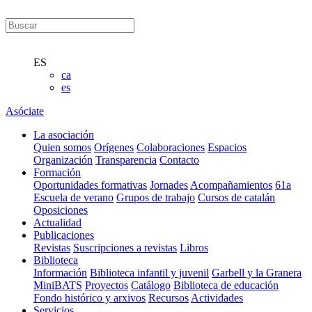
ES
ca
es
Asóciate
La asociación
Quien somos
Orígenes
Colaboraciones
Espacios
Organización
Transparencia
Contacto
Formación
Oportunidades formativas
Jornades
Acompañamientos
61a
Escuela de verano
Grupos de trabajo
Cursos de catalán
Oposiciones
Actualidad
Publicaciones
Revistas
Suscripciones a revistas
Libros
Biblioteca
Información
Biblioteca infantil y juvenil
Garbell y la Granera
MiniBATS
Proyectos
Catálogo
Biblioteca de educación
Fondo histórico y arxivos
Recursos
Actividades
Servicios