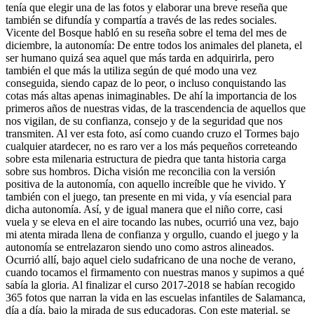
tenía que elegir una de las fotos y elaborar una breve reseña que
también se difundía y compartía a través de las redes sociales.
Vicente del Bosque habló en su reseña sobre el tema del mes de
diciembre, la autonomía: De entre todos los animales del planeta, el
ser humano quizá sea aquel que más tarda en adquirirla, pero
también el que más la utiliza según de qué modo una vez
conseguida, siendo capaz de lo peor, o incluso conquistando las
cotas más altas apenas inimaginables. De ahí la importancia de los
primeros años de nuestras vidas, de la trascendencia de aquellos que
nos vigilan, de su confianza, consejo y de la seguridad que nos
transmiten. Al ver esta foto, así como cuando cruzo el Tormes bajo
cualquier atardecer, no es raro ver a los más pequeños correteando
sobre esta milenaria estructura de piedra que tanta historia carga
sobre sus hombros. Dicha visión me reconcilia con la versión
positiva de la autonomía, con aquello increíble que he vivido. Y
también con el juego, tan presente en mi vida, y vía esencial para
dicha autonomía. Así, y de igual manera que el niño corre, casi
vuela y se eleva en el aire tocando las nubes, ocurrió una vez, bajo
mi atenta mirada llena de confianza y orgullo, cuando el juego y la
autonomía se entrelazaron siendo uno como astros alineados.
Ocurrió allí, bajo aquel cielo sudafricano de una noche de verano,
cuando tocamos el firmamento con nuestras manos y supimos a qué
sabía la gloria. Al finalizar el curso 2017-2018 se habían recogido
365 fotos que narran la vida en las escuelas infantiles de Salamanca,
día a día, bajo la mirada de sus educadoras. Con este material, se