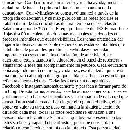
educadora» Con la información anterior y mucha ayuda, inicia su
andadura «Miradas, la primera infancia ante la cámara de la
educadora». Con «Miradas» se construyó una red a través de la
fotografía colaborativa y se hizo público en las redes sociales el
trabajo diario de las educadoras de una treintena de escuelas de
Salamanca durante 365 días. El equipo docente del IES Fernando de
Rojas diseñó un calendario de temas mensuales relacionados con
procesos infantiles que quería visibilizar. Los temas pretendían dar
lugar a la observación sensible de ciertas necesidades infantiles que
habitualmente pasan desapercibidas. «Miradas» quería dar
importancia a esos momentos de relación, de afectividad, de
autonomía, etc., situando a la educadora en el papel de reportera y
afianzando la idea del acompañamiento respetuoso. Cada educadora
tenía asignado un día del mes, y cada mes, ese día, tenía que enviar
una fotografía al equipo de algo que había pasado en su escuela que
reflejara el tema del mes. Todas las fotos eran compartidas en
Facebook e Instagram automáticamente y pasaban a formar parte de
un blog. De esta forma, además, las educadoras comenzaron a verse
y reconocerse, a hacerse comentarios y a compartir ideas. La red que
demandaron estaba creada. Para lograr el segundo objetivo, el de
poner en valor su tarea, se puso en marcha la siguiente acción de
difusión: cada mes, todas las fotos recibidas se enviaban a una
personalidad relevante de Salamanca que tuviera presencia en las
redes sociales y capacidad de difusión, pero que no guardara
relación ni con la educación ni con la infancia. Esta personalidad