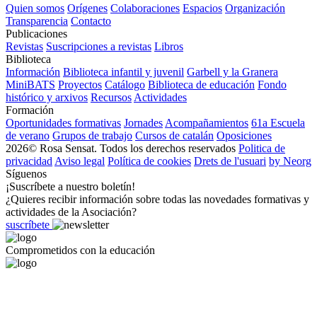
Quien somos
Orígenes
Colaboraciones
Espacios
Organización
Transparencia
Contacto
Publicaciones
Revistas
Suscripciones a revistas
Libros
Biblioteca
Información
Biblioteca infantil y juvenil
Garbell y la Granera
MiniBATS
Proyectos
Catálogo
Biblioteca de educación
Fondo
histórico y arxivos
Recursos
Actividades
Formación
Oportunidades formativas
Jornades
Acompañamientos
61a Escuela
de verano
Grupos de trabajo
Cursos de catalán
Oposiciones
2026© Rosa Sensat. Todos los derechos reservados
Politica de
privacidad
Aviso legal
Política de cookies
Drets de l'usuari
by Neorg
Síguenos
¡Suscríbete a nuestro boletín!
¿Quieres recibir información sobre todas las novedades formativas y
actividades de la Asociación?
suscríbete
Comprometidos con la educación