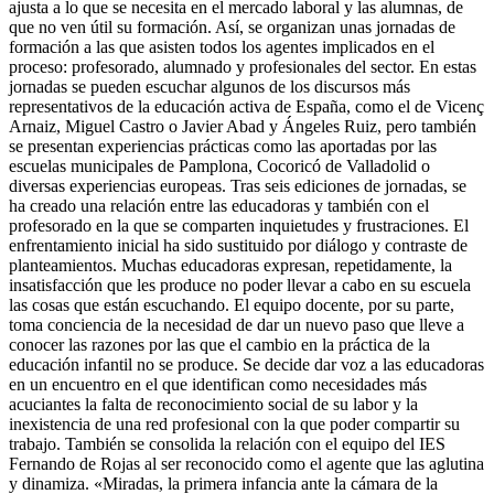
ajusta a lo que se necesita en el mercado laboral y las alumnas, de
que no ven útil su formación. Así, se organizan unas jornadas de
formación a las que asisten todos los agentes implicados en el
proceso: profesorado, alumnado y profesionales del sector. En estas
jornadas se pueden escuchar algunos de los discursos más
representativos de la educación activa de España, como el de Vicenç
Arnaiz, Miguel Castro o Javier Abad y Ángeles Ruiz, pero también
se presentan experiencias prácticas como las aportadas por las
escuelas municipales de Pam­plona, Cocoricó de Valladolid o
diversas experiencias europeas. Tras seis ediciones de jornadas, se
ha creado una relación entre las educadoras y también con el
profesorado en la que se comparten inquietudes y frustraciones. El
enfrentamiento inicial ha sido sustituido por diálogo y contraste de
planteamientos. Muchas educadoras expresan, repetidamente, la
insatisfacción que les produce no poder llevar a cabo en su escuela
las cosas que están escuchando. El equipo docente, por su parte,
toma conciencia de la necesidad de dar un nuevo paso que lleve a
conocer las razones por las que el cambio en la práctica de la
educación infantil no se produce. Se decide dar voz a las educadoras
en un encuentro en el que identifican como necesidades más
acuciantes la falta de reconocimiento social de su labor y la
inexistencia de una red profesional con la que poder compartir su
trabajo. También se consolida la relación con el equipo del IES
Fernando de Rojas al ser reconocido como el agente que las aglutina
y dinamiza. «Miradas, la primera infancia ante la cámara de la