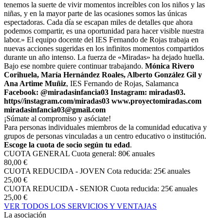
tenemos la suerte de vivir momentos increíbles con los niños y las
niñas, y en la mayor parte de las ocasiones somos las únicas
espectadoras. Cada día se escapan miles de detalles que ahora
podemos compartir, es una oportunidad para hacer visible nuestra
labor.» El equipo docente del IES Fernando de Rojas trabaja en
nuevas acciones sugeridas en los infinitos momentos compartidos
durante un año intenso. La fuerza de «Miradas» ha dejado huella.
Bajo ese nombre quiere continuar trabajando.
Mónica Rivero
Corihuela, María Hernández Roales, Alberto González Gil y
Ana Artime Muñiz
, IES Fernando de Rojas, Salamanca
Facebook: @miradasinfancia03
Instagram: miradas03.
https//instagram.com/miradas03 www.proyectomiradas.com
miradasinfancia03@gmail.com
¡Súmate al compromiso y asóciate!
Para personas individuales miembros de la comunidad educativa y
grupos de personas vinculadas a un centro educativo o institución.
Escoge la cuota de socio según tu edad
.
CUOTA GENERAL
Cuota general: 80€ anuales
80,00 €
CUOTA REDUCIDA - JOVEN
Cota reducida: 25€ anuales
25,00 €
CUOTA REDUCIDA - SENIOR
Cuota reducida: 25€ anuales
25,00 €
VER TODOS LOS SERVICIOS Y VENTAJAS
La asociación