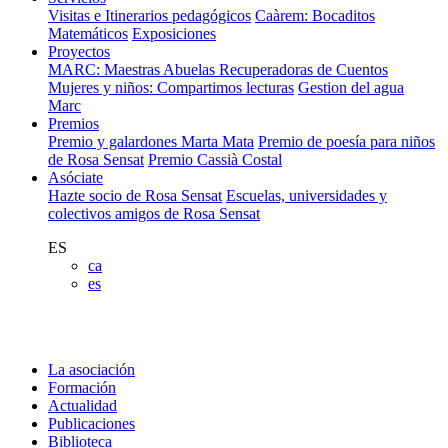
Visitas e Itinerarios pedagógicos
Caàrem: Bocaditos
Matemáticos
Exposiciones
Proyectos
MARC: Maestras Abuelas Recuperadoras de Cuentos
Mujeres y niños: Compartimos lecturas
Gestion del agua
Marc
Premios
Premio y galardones Marta Mata
Premio de poesía para niños
de Rosa Sensat
Premio Cassià Costal
Asóciate
Hazte socio de Rosa Sensat
Escuelas, universidades y
colectivos amigos de Rosa Sensat
ES
ca
es
La asociación
Formación
Actualidad
Publicaciones
Biblioteca