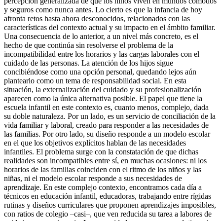
percepción generalizada de que los niños viven en mundos cómodos
y seguros como nunca antes. Lo cierto es que la infancia de hoy
afronta retos hasta ahora desconocidos, relacionados con las
características del contexto actual y su impacto en el ámbito familiar.
Una consecuencia de lo anterior, a un nivel más concreto, es el
hecho de que continúa sin resolverse el problema de la
incompatibilidad entre los horarios y las cargas laborales con el
cuidado de las personas. La atención de los hijos sigue
concibiéndose como una opción personal, quedando lejos aún
plantearlo como un tema de responsabilidad social. En esta
situación, la externalización del cuidado y su profesionalización
aparecen como la única alternativa posible. El papel que tiene la
escuela infantil en este contexto es, cuanto menos, complejo, dada
su doble naturaleza. Por un lado, es un servicio de conciliación de la
vida familiar y laboral, creado para responder a las necesidades de
las familias. Por otro lado, su diseño responde a un modelo escolar
en el que los objetivos explícitos hablan de las necesidades
infantiles. El problema surge con la constatación de que dichas
realidades son incompatibles entre sí, en muchas ocasiones: ni los
horarios de las familias coinciden con el ritmo de los niños y las
niñas, ni el modelo escolar responde a sus necesidades de
aprendizaje. En este complejo contexto, encontramos cada día a
técnicos en educación infantil, educadoras, trabajando entre rígidas
rutinas y diseños curriculares que proponen aprendizajes imposibles,
con ratios de colegio –casi–, que ven reducida su tarea a labores de