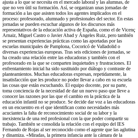
ajusta a lo que se necesita en el mercado laboral y las alumnas, de
que no ven útil su formación. Así, se organizan unas jornadas de
formación a las que asisten todos los agentes implicados en el
proceso: profesorado, alumnado y profesionales del sector. En estas
jornadas se pueden escuchar algunos de los discursos más
representativos de la educación activa de España, como el de Vicenç
Arnaiz, Miguel Castro o Javier Abad y Ángeles Ruiz, pero también
se presentan experiencias prácticas como las aportadas por las
escuelas municipales de Pam­plona, Cocoricó de Valladolid o
diversas experiencias europeas. Tras seis ediciones de jornadas, se
ha creado una relación entre las educadoras y también con el
profesorado en la que se comparten inquietudes y frustraciones. El
enfrentamiento inicial ha sido sustituido por diálogo y contraste de
planteamientos. Muchas educadoras expresan, repetidamente, la
insatisfacción que les produce no poder llevar a cabo en su escuela
las cosas que están escuchando. El equipo docente, por su parte,
toma conciencia de la necesidad de dar un nuevo paso que lleve a
conocer las razones por las que el cambio en la práctica de la
educación infantil no se produce. Se decide dar voz a las educadoras
en un encuentro en el que identifican como necesidades más
acuciantes la falta de reconocimiento social de su labor y la
inexistencia de una red profesional con la que poder compartir su
trabajo. También se consolida la relación con el equipo del IES
Fernando de Rojas al ser reconocido como el agente que las aglutina
y dinamiza. «Miradas, la primera infancia ante la cámara de la