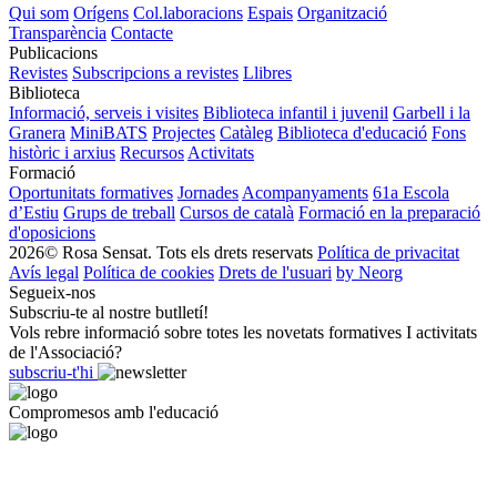
Qui som
Orígens
Col.laboracions
Espais
Organització
Transparència
Contacte
Publicacions
Revistes
Subscripcions a revistes
Llibres
Biblioteca
Informació, serveis i visites
Biblioteca infantil i juvenil
Garbell i la
Granera
MiniBATS
Projectes
Catàleg
Biblioteca d'educació
Fons
històric i arxius
Recursos
Activitats
Formació
Oportunitats formatives
Jornades
Acompanyaments
61a Escola
d’Estiu
Grups de treball
Cursos de català
Formació en la preparació
d'oposicions
2026© Rosa Sensat. Tots els drets reservats
Política de privacitat
Avís legal
Política de cookies
Drets de l'usuari
by Neorg
Segueix-nos
Subscriu-te al nostre butlletí!
Vols rebre informació sobre totes les novetats formatives I activitats
de l'Associació?
subscriu-t'hi
Compromesos amb l'educació