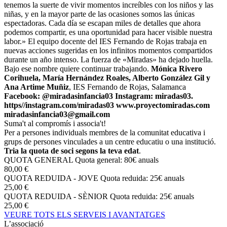
tenemos la suerte de vivir momentos increíbles con los niños y las
niñas, y en la mayor parte de las ocasiones somos las únicas
espectadoras. Cada día se escapan miles de detalles que ahora
podemos compartir, es una oportunidad para hacer visible nuestra
labor.» El equipo docente del IES Fernando de Rojas trabaja en
nuevas acciones sugeridas en los infinitos momentos compartidos
durante un año intenso. La fuerza de «Miradas» ha dejado huella.
Bajo ese nombre quiere continuar trabajando.
Mónica Rivero
Corihuela, María Hernández Roales, Alberto González Gil y
Ana Artime Muñiz
, IES Fernando de Rojas, Salamanca
Facebook: @miradasinfancia03
Instagram: miradas03.
https//instagram.com/miradas03 www.proyectomiradas.com
miradasinfancia03@gmail.com
Suma't al compromís i associa't!
Per a persones individuals membres de la comunitat educativa i
grups de persones vinculades a un centre educatiu o una institució.
Tria la quota de soci segons la teva edat
.
QUOTA GENERAL
Quota general: 80€ anuals
80,00 €
QUOTA REDUIDA - JOVE
Quota reduida: 25€ anuals
25,00 €
QUOTA REDUIDA - SÈNIOR
Quota reduida: 25€ anuals
25,00 €
VEURE TOTS ELS SERVEIS I AVANTATGES
L’associació