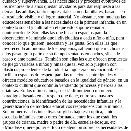
cuidado y supervivencia. Las necesidades y procesos evolutivos de
los menores de 3 años quedan olvidados para dar respuesta a las
demandas adultas, tanto empresariales como familiares, basadas en
el resultado visible y el logro material. No obstante, son muchas las
educadoras sensibles a las necesidades de la primera infancia, en un
contexto social y cultural en el que esto supone remar a
contracorriente. Son ellas las que buscan espacios para la
observación y la mirada que individualiza a cada niño o niña, para
conocer lo que quieren, necesitan y les gusta. Son ellas las que
favorecen la autonomía de los pequeños, sabiendo que muchos de
ellos pasan gran parte de su tiempo sentados en coches, sillas de
paseo o ante pantallas. También son ellas las que ofrecen propuestas
de juego variadas a niños y niñas que tal vez solo jueguen con
plásticos procedentes de la industria juguetera convencional. Ellas
facilitan espacios de respeto para las relaciones entre iguales y
ofrecen modelos educativos basados en la igualdad de género, en un
contexto cultural que continúa vendiendo princesas y héroes a las
criaturas. En los últimos años, se está difundiendo un nuevo
paradigma basado en el respeto que tiene, entre sus mayores
contribuciones, la identificación de las necesidades infantiles y la
generalización de modelos educativos respetuosos con la infancia.
Son numerosas las iniciativas surgidas bajo esta óptica, tanto
escuelas infantiles como otros formatos, entre los que están los
grupos de crianza, madre o padre de día, escuelas-bosque, etc.
«Miradas» quiere poner el foco de atención sobre las necesidades de