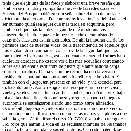
tenía que elegir una de las fotos y elaborar una breve reseña que
también se difundía y compartía a través de las redes sociales.
Vicente del Bosque habló en su reseña sobre el tema del mes de
diciembre, la autonomía: De entre todos los animales del planeta, el
ser humano quizá sea aquel que más tarda en adquirirla, pero
también el que más la utiliza según de qué modo una vez
conseguida, siendo capaz de lo peor, o incluso conquistando las
cotas más altas apenas inimaginables. De ahí la importancia de los
primeros años de nuestras vidas, de la trascendencia de aquellos que
nos vigilan, de su confianza, consejo y de la seguridad que nos
transmiten. Al ver esta foto, así como cuando cruzo el Tormes bajo
cualquier atardecer, no es raro ver a los más pequeños correteando
sobre esta milenaria estructura de piedra que tanta historia carga
sobre sus hombros. Dicha visión me reconcilia con la versión
positiva de la autonomía, con aquello increíble que he vivido. Y
también con el juego, tan presente en mi vida, y vía esencial para
dicha autonomía. Así, y de igual manera que el niño corre, casi
vuela y se eleva en el aire tocando las nubes, ocurrió una vez, bajo
mi atenta mirada llena de confianza y orgullo, cuando el juego y la
autonomía se entrelazaron siendo uno como astros alineados.
Ocurrió allí, bajo aquel cielo sudafricano de una noche de verano,
cuando tocamos el firmamento con nuestras manos y supimos a qué
sabía la gloria. Al finalizar el curso 2017-2018 se habían recogido
365 fotos que narran la vida en las escuelas infantiles de Salamanca,
día a día, bajo la mirada de sus educadoras. Con este material, se