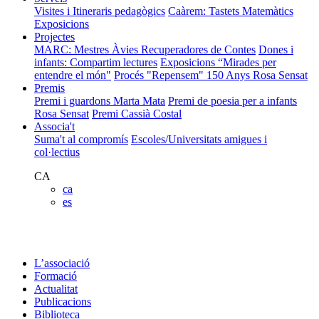
Visites i Itineraris pedagògics
Caàrem: Tastets Matemàtics
Exposicions
Projectes
MARC: Mestres Àvies Recuperadores de Contes
Dones i
infants: Compartim lectures
Exposicions “Mirades per
entendre el món"
Procés "Repensem"
150 Anys Rosa Sensat
Premis
Premi i guardons Marta Mata
Premi de poesia per a infants
Rosa Sensat
Premi Cassià Costal
Associa't
Suma't al compromís
Escoles/Universitats amigues i
col·lectius
CA
ca
es
L’associació
Formació
Actualitat
Publicacions
Biblioteca