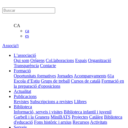
CA
ca
es
Associa't
L’associació
Qui som
Orígens
Col.laboracions
Espais
Organització
Transparència
Contacte
Formació
Oportunitats formatives
Jornades
Acompanyaments
61a
Escola d’Estiu
Grups de treball
Cursos de català
Formació en
la preparació d'oposicions
Actualitat
Publicacions
Revistes
Subscripcions a revistes
Llibres
Biblioteca
Informació, serveis i visites
Biblioteca infantil i juvenil
Garbell i la Granera
MiniBATS
Projectes
Catàleg
Biblioteca
d'educació
Fons històric i arxius
Recursos
Activitats
Serveis