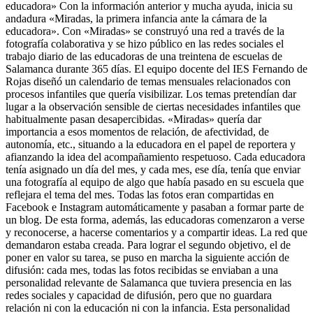
educadora» Con la información anterior y mucha ayuda, inicia su
andadura «Miradas, la primera infancia ante la cámara de la
educadora». Con «Miradas» se construyó una red a través de la
fotografía colaborativa y se hizo público en las redes sociales el
trabajo diario de las educadoras de una treintena de escuelas de
Salamanca durante 365 días. El equipo docente del IES Fernando de
Rojas diseñó un calendario de temas mensuales relacionados con
procesos infantiles que quería visibilizar. Los temas pretendían dar
lugar a la observación sensible de ciertas necesidades infantiles que
habitualmente pasan desapercibidas. «Miradas» quería dar
importancia a esos momentos de relación, de afectividad, de
autonomía, etc., situando a la educadora en el papel de reportera y
afianzando la idea del acompañamiento respetuoso. Cada educadora
tenía asignado un día del mes, y cada mes, ese día, tenía que enviar
una fotografía al equipo de algo que había pasado en su escuela que
reflejara el tema del mes. Todas las fotos eran compartidas en
Facebook e Instagram automáticamente y pasaban a formar parte de
un blog. De esta forma, además, las educadoras comenzaron a verse
y reconocerse, a hacerse comentarios y a compartir ideas. La red que
demandaron estaba creada. Para lograr el segundo objetivo, el de
poner en valor su tarea, se puso en marcha la siguiente acción de
difusión: cada mes, todas las fotos recibidas se enviaban a una
personalidad relevante de Salamanca que tuviera presencia en las
redes sociales y capacidad de difusión, pero que no guardara
relación ni con la educación ni con la infancia. Esta personalidad