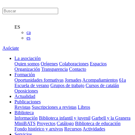
ES
ca
es
Asóciate
La asociación
Quien somos
Orígenes
Colaboraciones
Espacios
Organización
Transparencia
Contacto
Formación
Oportunidades formativas
Jornades
Acompañamientos
61a
Escuela de verano
Grupos de trabajo
Cursos de catalán
Oposiciones
Actualidad
Publicaciones
Revistas
Suscripciones a revistas
Libros
Biblioteca
Información
Biblioteca infantil y juvenil
Garbell y la Granera
MiniBATS
Proyectos
Catálogo
Biblioteca de educación
Fondo histórico y arxivos
Recursos
Actividades
Servicios