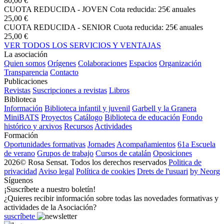
80,00 €
CUOTA REDUCIDA - JOVEN
Cota reducida: 25€ anuales
25,00 €
CUOTA REDUCIDA - SENIOR
Cuota reducida: 25€ anuales
25,00 €
VER TODOS LOS SERVICIOS Y VENTAJAS
La asociación
Quien somos
Orígenes
Colaboraciones
Espacios
Organización
Transparencia
Contacto
Publicaciones
Revistas
Suscripciones a revistas
Libros
Biblioteca
Información
Biblioteca infantil y juvenil
Garbell y la Granera
MiniBATS
Proyectos
Catálogo
Biblioteca de educación
Fondo
histórico y arxivos
Recursos
Actividades
Formación
Oportunidades formativas
Jornades
Acompañamientos
61a Escuela
de verano
Grupos de trabajo
Cursos de catalán
Oposiciones
2026© Rosa Sensat. Todos los derechos reservados
Politica de
privacidad
Aviso legal
Política de cookies
Drets de l'usuari
by Neorg
Síguenos
¡Suscríbete a nuestro boletín!
¿Quieres recibir información sobre todas las novedades formativas y
actividades de la Asociación?
suscríbete