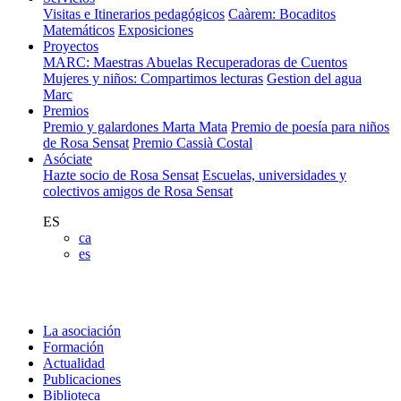
Visitas e Itinerarios pedagógicos
Caàrem: Bocaditos
Matemáticos
Exposiciones
Proyectos
MARC: Maestras Abuelas Recuperadoras de Cuentos
Mujeres y niños: Compartimos lecturas
Gestion del agua
Marc
Premios
Premio y galardones Marta Mata
Premio de poesía para niños
de Rosa Sensat
Premio Cassià Costal
Asóciate
Hazte socio de Rosa Sensat
Escuelas, universidades y
colectivos amigos de Rosa Sensat
ES
ca
es
La asociación
Formación
Actualidad
Publicaciones
Biblioteca