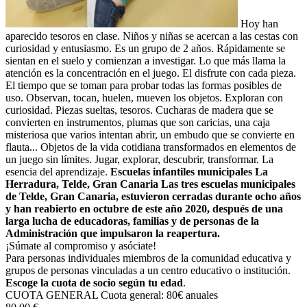
Hoy han
aparecido tesoros en clase. Niños y niñas se acercan a las cestas con
curiosidad y entusiasmo. Es un grupo de 2 años. Rápidamente se
sientan en el suelo y comienzan a investigar. Lo que más llama la
atención es la concentración en el juego. El disfrute con cada pieza.
El tiempo que se toman para probar todas las formas posibles de
uso. Observan, tocan, huelen, mueven los objetos. Exploran con
curiosidad. Piezas sueltas, tesoros. Cucharas de madera que se
convierten en instrumentos, plumas que son caricias, una caja
misteriosa que varios intentan abrir, un embudo que se convierte en
flauta... Objetos de la vida cotidiana transformados en elementos de
un juego sin límites. Jugar, explorar, descubrir, transformar. La
esencia del aprendizaje.
Escuelas infantiles municipales
La
Herradura, Telde, Gran Canaria
Las tres escuelas municipales
de Telde, Gran Canaria, estuvieron cerradas durante ocho años
y han reabierto
en octubre de este año 2020, después
de una
larga lucha de educadoras, familias y de personas de la
Administración que impulsaron la reapertura.
¡Súmate al compromiso y asóciate!
Para personas individuales miembros de la comunidad educativa y
grupos de personas vinculadas a un centro educativo o institución.
Escoge la cuota de socio según tu edad
.
CUOTA GENERAL
Cuota general: 80€ anuales