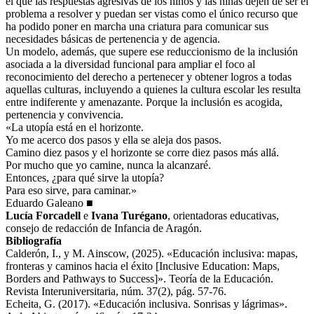
el que las respuestas agresivas de los niños y las niñas dejen de ser el
problema a resolver y puedan ser vistas como el único recurso que
ha podido poner en marcha una criatura para comunicar sus
necesidades básicas de pertenencia y de agencia.
Un modelo, además, que supere ese reduccionismo de la inclusión
asociada a la diversidad funcional para ampliar el foco al
reconocimiento del derecho a pertenecer y obtener logros a todas
aquellas culturas, incluyendo a quienes la cultura escolar les resulta
entre indiferente y amenazante. Porque la inclusión es acogida,
pertenencia y convivencia.
«La utopía está en el horizonte.
Yo me acerco dos pasos y ella se aleja dos pasos.
Camino diez pasos y el horizonte se corre diez pasos más allá.
Por mucho que yo camine, nunca la alcanzaré.
Entonces, ¿para qué sirve la utopía?
Para eso sirve, para caminar.»
Eduardo Galeano ■
Lucía Forcadell
e
Ivana Turégano
, orientadoras educativas,
consejo de redacción de Infancia de Aragón.
Bibliografía
Calderón, I., y M. Ainscow, (2025). «Educación inclusiva: mapas,
fronteras y caminos hacia el éxito [Inclusive Education: Maps,
Borders and Pathways to Success]». Teoría de la Educación.
Revista Interuniversitaria, núm. 37(2), pág. 57-76.
Echeita, G. (2017). «Educación inclusiva. Sonrisas y lágrimas».