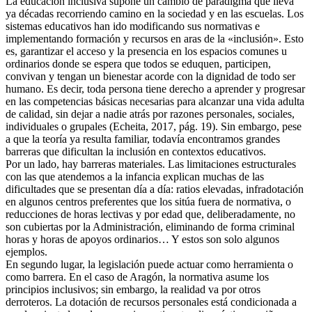
La educación inclusiva supone un cambio de paradigma que lleva
ya décadas recorriendo camino en la sociedad y en las escuelas. Los
sistemas educativos han ido modificando sus normativas e
implementando formación y recursos en aras de la «inclusión». Esto
es, garantizar el acceso y la presencia en los espacios comunes u
ordinarios donde se espera que todos se eduquen, participen,
convivan y tengan un bienestar acorde con la dignidad de todo ser
humano. Es decir, toda persona tiene derecho a aprender y progresar
en las competencias básicas necesarias para alcanzar una vida adulta
de calidad, sin dejar a nadie atrás por razones personales, sociales,
individuales o grupales (Echeita, 2017, pág. 19). Sin embargo, pese
a que la teoría ya resulta familiar, todavía encontramos grandes
barreras que dificultan la inclusión en contextos educativos.
Por un lado, hay barreras materiales. Las limitaciones estructurales
con las que atendemos a la infancia explican muchas de las
dificultades que se presentan día a día: ratios elevadas, infradotación
en algunos centros preferentes que los sitúa fuera de normativa, o
reducciones de horas lectivas y por edad que, deliberadamente, no
son cubiertas por la Administración, eliminando de forma criminal
horas y horas de apoyos ordinarios… Y estos son solo algunos
ejemplos.
En segundo lugar, la legislación puede actuar como herramienta o
como barrera. En el caso de Aragón, la normativa asume los
principios inclusivos; sin embargo, la realidad va por otros
derroteros. La dotación de recursos personales está condicionada a