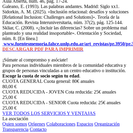
Aula Abierta, núm. 46, pág. 17-24.
Galeano, E. (1993). Las palabras andantes. Madrid: Siglo xx1.
Sidorkin, A. M. (2025). «Inclusión relacional: desafíos y soluciones
[Relational Inclusion: Challenges and Solutions]». Teoría de la
Educación. Revista Interuniversitaria, núm. 37(2), pág. 125-144.
Skliar, C. (2008). «¿Incluir las diferencias? Sobre un problema mal
planteado y una realidad insoportable». Orientación y Sociedad,
núm. 8. [En línea.]
www.fuentesmemoria.fahce.unlp.edu.ar/art_revistas/pr.3950/pr.
DESCARGAR PDF PARA IMPRIMIR
¡Súmate al compromiso y asóciate!
Para personas individuales miembros de la comunidad educativa y
grupos de personas vinculadas a un centro educativo o institución.
Escoge la cuota de socio según tu edad
.
CUOTA GENERAL
Cuota general: 80€ anuales
80,00 €
CUOTA REDUCIDA - JOVEN
Cota reducida: 25€ anuales
25,00 €
CUOTA REDUCIDA - SENIOR
Cuota reducida: 25€ anuales
25,00 €
VER TODOS LOS SERVICIOS Y VENTAJAS
La asociación
Quien somos
Orígenes
Colaboraciones
Espacios
Organización
Transparencia
Contacto