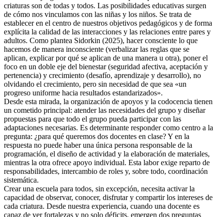
criaturas son de todas y todos. Las posibilidades educativas surgen
de cómo nos vinculamos con las niñas y los niños. Se trata de
establecer en el centro de nuestros objetivos pedagógicos y de forma
explícita la calidad de las interacciones y las relaciones entre pares y
adultos. Como plantea Sidorkin (2025), hacer consciente lo que
hacemos de manera inconsciente (verbalizar las reglas que se
aplican, explicar por qué se aplican de una manera u otra), poner el
foco en un doble eje del bienestar (seguridad afectiva, aceptación y
pertenencia) y crecimiento (desafío, aprendizaje y desarrollo), no
olvidando el crecimiento, pero sin necesidad de que sea «un
progreso uniforme hacia resultados estandarizados».
Desde esta mirada, la organización de apoyos y la codocencia tienen
un cometido principal: atender las necesidades del grupo y diseñar
propuestas para que todo el grupo pueda participar con las
adaptaciones necesarias. Es determinante responder como centro a la
pregunta: ¿para qué queremos dos docentes en clase? Y en la
respuesta no puede haber una única persona responsable de la
programación, el diseño de actividad y la elaboración de materiales,
mientras la otra ofrece apoyo individual. Esta labor exige reparto de
responsabilidades, intercambio de roles y, sobre todo, coordinación
sistemática.
Crear una escuela para todos, sin excepción, necesita activar la
capacidad de observar, conocer, disfrutar y compartir los intereses de
cada criatura. Desde nuestra experiencia, cuando una docente es
capaz de ver fortalezas y no solo déficits, emergen dos preguntas