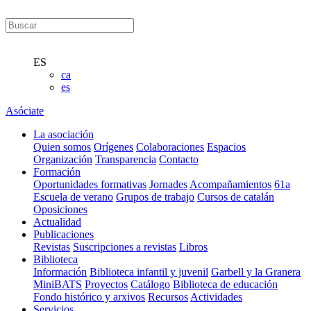
ES
ca
es
Asóciate
La asociación
Quien somos
Orígenes
Colaboraciones
Espacios
Organización
Transparencia
Contacto
Formación
Oportunidades formativas
Jornades
Acompañamientos
61a
Escuela de verano
Grupos de trabajo
Cursos de catalán
Oposiciones
Actualidad
Publicaciones
Revistas
Suscripciones a revistas
Libros
Biblioteca
Información
Biblioteca infantil y juvenil
Garbell y la Granera
MiniBATS
Proyectos
Catálogo
Biblioteca de educación
Fondo histórico y arxivos
Recursos
Actividades
Servicios