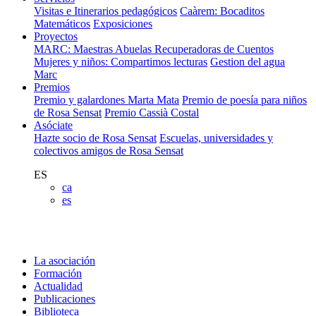
Visitas e Itinerarios pedagógicos
Caàrem: Bocaditos
Matemáticos
Exposiciones
Proyectos
MARC: Maestras Abuelas Recuperadoras de Cuentos
Mujeres y niños: Compartimos lecturas
Gestion del agua
Marc
Premios
Premio y galardones Marta Mata
Premio de poesía para niños
de Rosa Sensat
Premio Cassià Costal
Asóciate
Hazte socio de Rosa Sensat
Escuelas, universidades y
colectivos amigos de Rosa Sensat
ES
ca
es
La asociación
Formación
Actualidad
Publicaciones
Biblioteca