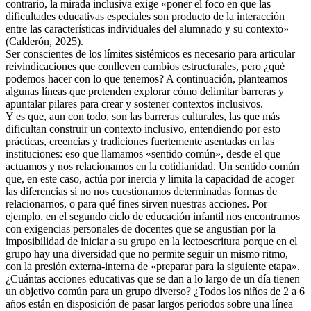
contrario, la mirada inclusiva exige «poner el foco en que las
dificultades educativas especiales son producto de la interacción
entre las características individuales del alumnado y su contexto»
(Calderón, 2025).
Ser conscientes de los límites sistémicos es necesario para articular
reivindicaciones que conlleven cambios estructurales, pero ¿qué
podemos hacer con lo que tenemos? A continuación, planteamos
algunas líneas que pretenden explorar cómo delimitar barreras y
apuntalar pilares para crear y sostener contextos inclusivos.
Y es que, aun con todo, son las barreras culturales, las que más
dificultan construir un contexto inclusivo, entendiendo por esto
prácticas, creencias y tradiciones fuertemente asentadas en las
instituciones: eso que llamamos «sentido común», desde el que
actuamos y nos relacionamos en la cotidianidad. Un sentido común
que, en este caso, actúa por inercia y limita la capacidad de acoger
las diferencias si no nos cuestionamos determinadas formas de
relacionarnos, o para qué fines sirven nuestras acciones. Por
ejemplo, en el segundo ciclo de educación infantil nos encontramos
con exigencias personales de docentes que se angustian por la
imposibilidad de iniciar a su grupo en la lectoescritura porque en el
grupo hay una diversidad que no permite seguir un mismo ritmo,
con la presión externa-interna de «preparar para la siguiente etapa».
¿Cuántas acciones educativas que se dan a lo largo de un día tienen
un objetivo común para un grupo diverso? ¿Todos los niños de 2 a 6
años están en disposición de pasar largos periodos sobre una línea