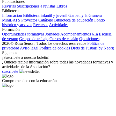
Publicaciones
Revistas
Suscripciones a revistas
Libros
Biblioteca
Información
Biblioteca infantil y juvenil
Garbell y la Granera
MiniBATS
Proyectos
Catálogo
Biblioteca de educación
Fondo
histórico y arxivos
Recursos
Actividades
Formación
Oportunidades formativas
Jornades
Acompañamientos
61a Escuela
de verano
Grupos de trabajo
Cursos de catalán
Oposiciones
2026© Rosa Sensat. Todos los derechos reservados
Politica de
privacidad
Aviso legal
Política de cookies
Drets de l'usuari
by Neorg
Síguenos
¡Suscríbete a nuestro boletín!
¿Quieres recibir información sobre todas las novedades formativas y
actividades de la Asociación?
suscríbete
Comprometidos con la educación