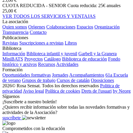
25,00 €
CUOTA REDUCIDA - SENIOR
Cuota reducida: 25€ anuales
25,00 €
VER TODOS LOS SERVICIOS Y VENTAJAS
La asociación
Quien somos
Orígenes
Colaboraciones
Espacios
Organización
Transparencia
Contacto
Publicaciones
Revistas
Suscripciones a revistas
Libros
Biblioteca
Información
Biblioteca infantil y juvenil
Garbell y la Granera
MiniBATS
Proyectos
Catálogo
Biblioteca de educación
Fondo
histórico y arxivos
Recursos
Actividades
Formación
Oportunidades formativas
Jornades
Acompañamientos
61a Escuela
de verano
Grupos de trabajo
Cursos de catalán
Oposiciones
2026© Rosa Sensat. Todos los derechos reservados
Politica de
privacidad
Aviso legal
Política de cookies
Drets de l'usuari
by Neorg
Síguenos
¡Suscríbete a nuestro boletín!
¿Quieres recibir información sobre todas las novedades formativas y
actividades de la Asociación?
suscríbete
Comprometidos con la educación