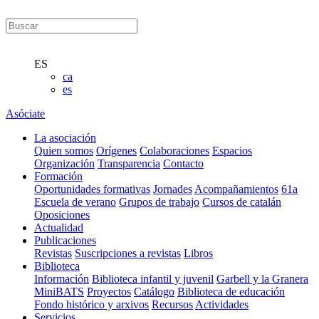
ES
ca
es
Asóciate
La asociación
Quien somos
Orígenes
Colaboraciones
Espacios
Organización
Transparencia
Contacto
Formación
Oportunidades formativas
Jornades
Acompañamientos
61a
Escuela de verano
Grupos de trabajo
Cursos de catalán
Oposiciones
Actualidad
Publicaciones
Revistas
Suscripciones a revistas
Libros
Biblioteca
Información
Biblioteca infantil y juvenil
Garbell y la Granera
MiniBATS
Proyectos
Catálogo
Biblioteca de educación
Fondo histórico y arxivos
Recursos
Actividades
Servicios