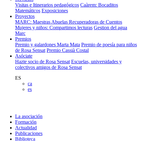
Visitas e Itinerarios pedagógicos
Caàrem: Bocaditos
Matemáticos
Exposiciones
Proyectos
MARC: Maestras Abuelas Recuperadoras de Cuentos
Mujeres y niños: Compartimos lecturas
Gestion del agua
Marc
Premios
Premio y galardones Marta Mata
Premio de poesía para niños
de Rosa Sensat
Premio Cassià Costal
Asóciate
Hazte socio de Rosa Sensat
Escuelas, universidades y
colectivos amigos de Rosa Sensat
ES
ca
es
La asociación
Formación
Actualidad
Publicaciones
Biblioteca