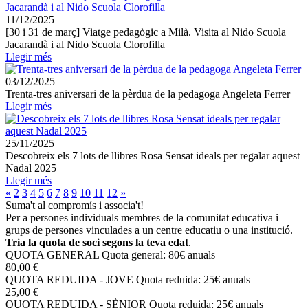
11/12/2025
[30 i 31 de març] Viatge pedagògic a Milà. Visita al Nido Scuola
Jacarandà i al Nido Scuola Clorofilla
Llegir més
03/12/2025
Trenta-tres aniversari de la pèrdua de la pedagoga Angeleta Ferrer
Llegir més
25/11/2025
Descobreix els 7 lots de llibres Rosa Sensat ideals per regalar aquest
Nadal 2025
Llegir més
«
2
3
4
5
6
7
8
9
10
11
12
»
Suma't al compromís i associa't!
Per a persones individuals membres de la comunitat educativa i
grups de persones vinculades a un centre educatiu o una institució.
Tria la quota de soci segons la teva edat
.
QUOTA GENERAL
Quota general: 80€ anuals
80,00 €
QUOTA REDUIDA - JOVE
Quota reduida: 25€ anuals
25,00 €
QUOTA REDUIDA - SÈNIOR
Quota reduida: 25€ anuals