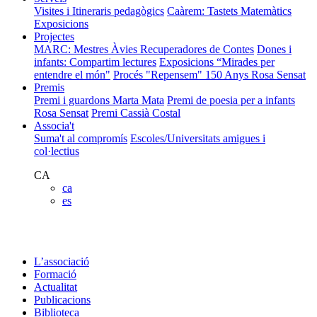
Visites i Itineraris pedagògics
Caàrem: Tastets Matemàtics
Exposicions
Projectes
MARC: Mestres Àvies Recuperadores de Contes
Dones i
infants: Compartim lectures
Exposicions “Mirades per
entendre el món"
Procés "Repensem"
150 Anys Rosa Sensat
Premis
Premi i guardons Marta Mata
Premi de poesia per a infants
Rosa Sensat
Premi Cassià Costal
Associa't
Suma't al compromís
Escoles/Universitats amigues i
col·lectius
CA
ca
es
L’associació
Formació
Actualitat
Publicacions
Biblioteca