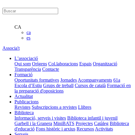
CA
ca
es
Associa't
L’associació
Qui som
Orígens
Col.laboracions
Espais
Organització
Transparència
Contacte
Formació
Oportunitats formatives
Jornades
Acompanyaments
61a
Escola d’Estiu
Grups de treball
Cursos de català
Formació en
la preparació d'oposicions
Actualitat
Publicacions
Revistes
Subscripcions a revistes
Llibres
Biblioteca
Informació, serveis i visites
Biblioteca infantil i juvenil
Garbell i la Granera
MiniBATS
Projectes
Catàleg
Biblioteca
d'educació
Fons històric i arxius
Recursos
Activitats
Serveis