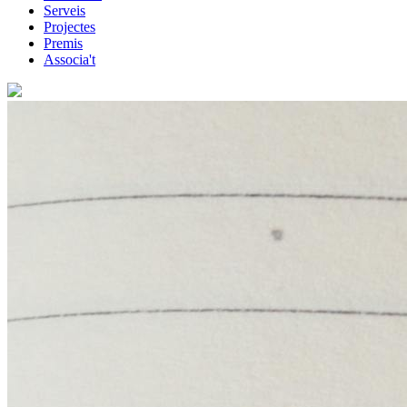
Serveis
Projectes
Premis
Associa't