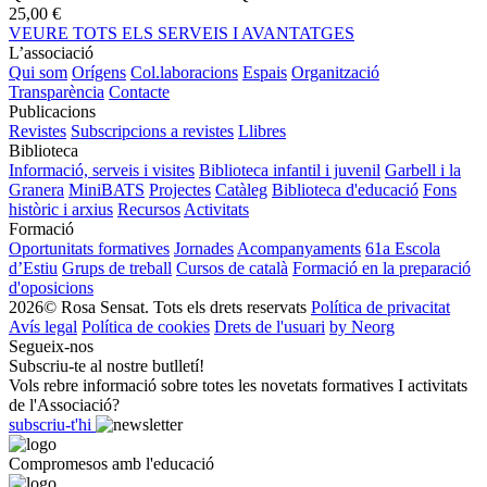
25,00 €
VEURE TOTS ELS SERVEIS I AVANTATGES
L’associació
Qui som
Orígens
Col.laboracions
Espais
Organització
Transparència
Contacte
Publicacions
Revistes
Subscripcions a revistes
Llibres
Biblioteca
Informació, serveis i visites
Biblioteca infantil i juvenil
Garbell i la
Granera
MiniBATS
Projectes
Catàleg
Biblioteca d'educació
Fons
històric i arxius
Recursos
Activitats
Formació
Oportunitats formatives
Jornades
Acompanyaments
61a Escola
d’Estiu
Grups de treball
Cursos de català
Formació en la preparació
d'oposicions
2026© Rosa Sensat. Tots els drets reservats
Política de privacitat
Avís legal
Política de cookies
Drets de l'usuari
by Neorg
Segueix-nos
Subscriu-te al nostre butlletí!
Vols rebre informació sobre totes les novetats formatives I activitats
de l'Associació?
subscriu-t'hi
Compromesos amb l'educació