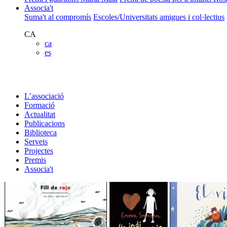
Associa't
Suma't al compromís
Escoles/Universitats amigues i col·lectius
CA
ca
es
L’associació
Formació
Actualitat
Publicacions
Biblioteca
Serveis
Projectes
Premis
Associa't