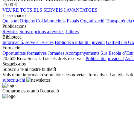
25,00 €
VEURE TOTS ELS SERVEIS I AVANTATGES
L’associació
Qui som
Orígens
Col.laboracions
Espais
Organització
Transparència
Publicacions
Revistes
Subscripcions a revistes
Llibres
Biblioteca
Informació, serveis i visites
Biblioteca infantil i juvenil
Garbell i la Gr
Formació
Oportunitats formatives
Jornades
Acompanyaments
61a Escola d’Esti
2026© Rosa Sensat. Tots els drets reservats
Política de privacitat
Avís
Segueix-nos
Subscriu-te al nostre butlletí!
Vols rebre informació sobre totes les novetats formatives I activitats d
subscriu-t'hi
Compromesos amb l'educació