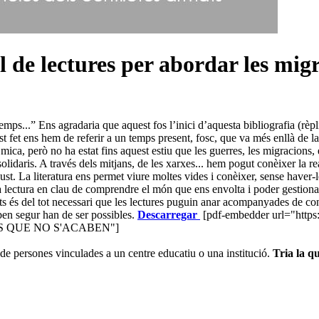
 de lectures per abordar les mig
ps...” Ens agradaria que aquest fos l’inici d’aquesta bibliografia (rèpl
st fet ens hem de referir a un temps present, fosc, que va més enllà de la
, però no ha estat fins aquest estiu que les guerres, les migracions, els 
lidaris. A través dels mitjans, de les xarxes... hem pogut conèixer la re
st. La literatura ens permet viure moltes vides i conèixer, sense haver-le
a lectura en clau de comprendre el món que ens envolta i poder gestiona
és del tot necessari que les lectures puguin anar acompanyades de conver
 ben segur han de ser possibles.
Descarregar
[pdf-embedder url="http
S QUE NO S'ACABEN"]
de persones vinculades a un centre educatiu o una institució.
Tria la qu