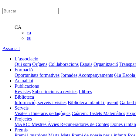
CA
ca
es
Associa't
L’associació
Qui som
Orígens
Col.laboracions
Espais
Organització
Transpar
Formació
Oportunitats formatives
Jornades
Acompanyaments
61a Escola
Actualitat
Publicacions
Revistes
Subscripcions a revistes
Llibres
Biblioteca
Informació, serveis i visites
Biblioteca infantil i juvenil
Garbell 
Serveis
Visites i Itineraris pedagògics
Caàrem: Tastets Matemàtics
Expo
Projectes
MARC: Mestres Àvies Recuperadores de Contes
Dones i infan
Premis
Premi i guardons Marta Mata
Premi de poesia per a infants Ros