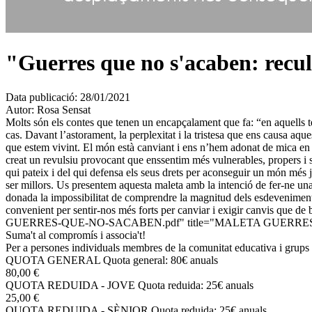
"Guerres que no s'acaben: recull
Data publicació:
28/01/2021
Autor:
Rosa Sensat
Molts són els contes que tenen un encapçalament que fa: “en aquells tem
cas. Davant l’astorament, la perplexitat i la tristesa que ens causa aque
que estem vivint. El món està canviant i ens n’hem adonat de mica en mica
creat un revulsiu provocant que enssentim més vulnerables, propers i so
qui pateix i del qui defensa els seus drets per aconseguir un món més ju
ser millors. Us presentem aquesta maleta amb la intenció de fer-ne un
donada la impossibilitat de comprendre la magnitud dels esdeveniments 
convenient per sentir-nos més forts per canviar i exigir canvis que de
GUERRES-QUE-NO-SACABEN.pdf" title="MALETA GUERRE
Suma't al compromís i associa't!
Per a persones individuals membres de la comunitat educativa i grups 
QUOTA GENERAL
Quota general: 80€ anuals
80,00 €
QUOTA REDUIDA - JOVE
Quota reduida: 25€ anuals
25,00 €
QUOTA REDUIDA - SÈNIOR
Quota reduida: 25€ anuals