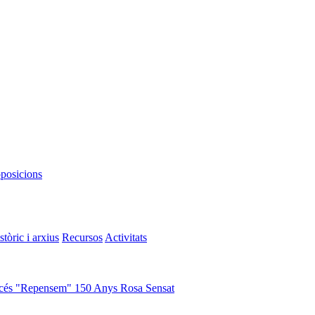
oposicions
stòric i arxius
Recursos
Activitats
cés "Repensem"
150 Anys Rosa Sensat