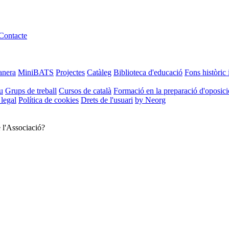
Contacte
anera
MiniBATS
Projectes
Catàleg
Biblioteca d'educació
Fons històric 
u
Grups de treball
Cursos de català
Formació en la preparació d'oposic
 legal
Política de cookies
Drets de l'usuari
by Neorg
e l'Associació?