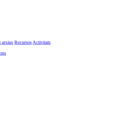
i arxius
Recursos
Activitats
ions