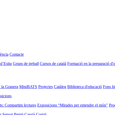
ència
Contacte
 d’Estiu
Grups de treball
Cursos de català
Formació en la preparació d'
i la Granera
MiniBATS
Projectes
Catàleg
Biblioteca d'educació
Fons hi
sicions
ts: Compartim lectures
Exposicions “Mirades per entendre el món"
Pro
a Sensat
Premi Cassià Costal