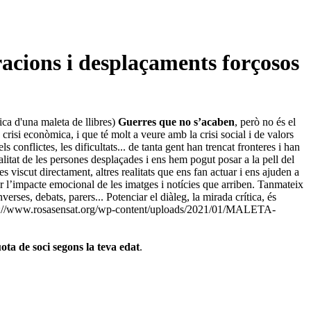
racions i desplaçaments forçosos
ica d'una maleta de llibres)
Guerres que no s’acaben
, però no és el
 crisi econòmica, i que té molt a veure amb la crisi social i de valors
conflictes, les dificultats... de tanta gent han trencat fronteres i han
alitat de les persones desplaçades i ens hem pogut posar a la pell del
s viscut directament, altres realitats que ens fan actuar i ens ajuden a
r l’impacte emocional de les imatges i notícies que arriben. Tanmateix
ses, debats, parers... Potenciar el diàleg, la mirada crítica, és
s://www.rosasensat.org/wp-content/uploads/2021/01/MALETA-
ota de soci segons la teva edat
.