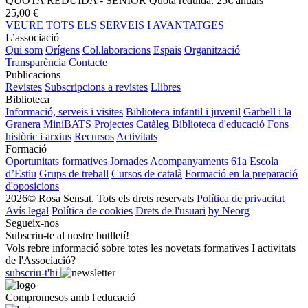
QUOTA REDUIDA - SÈNIOR
Quota reduida: 25€ anuals
25,00 €
VEURE TOTS ELS SERVEIS I AVANTATGES
L’associació
Qui som
Orígens
Col.laboracions
Espais
Organització
Transparència
Contacte
Publicacions
Revistes
Subscripcions a revistes
Llibres
Biblioteca
Informació, serveis i visites
Biblioteca infantil i juvenil
Garbell i la
Granera
MiniBATS
Projectes
Catàleg
Biblioteca d'educació
Fons
històric i arxius
Recursos
Activitats
Formació
Oportunitats formatives
Jornades
Acompanyaments
61a Escola
d’Estiu
Grups de treball
Cursos de català
Formació en la preparació
d'oposicions
2026© Rosa Sensat. Tots els drets reservats
Política de privacitat
Avís legal
Política de cookies
Drets de l'usuari
by Neorg
Segueix-nos
Subscriu-te al nostre butlletí!
Vols rebre informació sobre totes les novetats formatives I activitats
de l'Associació?
subscriu-t'hi
Compromesos amb l'educació