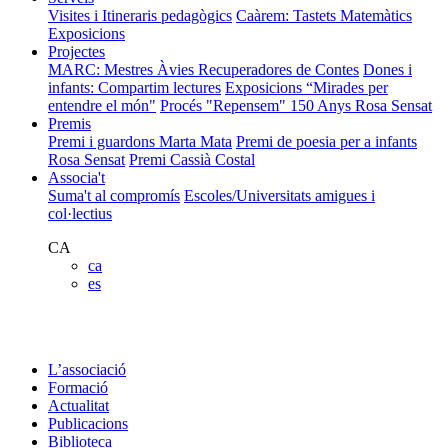
Visites i Itineraris pedagògics
Caàrem: Tastets Matemàtics
Exposicions
Projectes
MARC: Mestres Àvies Recuperadores de Contes
Dones i
infants: Compartim lectures
Exposicions “Mirades per
entendre el món"
Procés "Repensem"
150 Anys Rosa Sensat
Premis
Premi i guardons Marta Mata
Premi de poesia per a infants
Rosa Sensat
Premi Cassià Costal
Associa't
Suma't al compromís
Escoles/Universitats amigues i
col·lectius
CA
ca
es
L’associació
Formació
Actualitat
Publicacions
Biblioteca