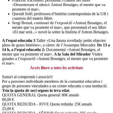
Francesc Escribano; periodista i coautor del llibre
«Desenterrant el silenci: Antoni Benaiges, el mestre que va
prometre el mar».
Queralt Solé; professora d’història contemporània de la UB i
coautora del mateix llibre.
Sergi Bernal, comissari de l’exposició «Antoni Benaiges, el
mestre que va prometre el mar», que presentarà el seu llibre
«El mar serà...» novel·la sobre la història d’Antoni Benaiges.
A l’espai educatiu 3
Taller «Una llauna rovellada: petits objectes
plens de grans històries», a càrrec de l’Assumpta Mercader.
De 13 a
14 h, a l’espai educatiu 2:
Documental «Antoni Benaiges, el
mestre que va prometre el mar».
A la Sala del Mirador
Visites
guiades a l’exposició «Antoni Benaiges, el mestre que va prometre
el mar».
Accés lliure a totes les activitats
Suma't al compromís i associa't!
Per a persones individuals membres de la comunitat educativa i
grups de persones vinculades a un centre educatiu o una institució.
Tria la quota de soci segons la teva edat
.
QUOTA GENERAL
Quota general: 80€ anuals
80,00 €
QUOTA REDUIDA - JOVE
Quota reduida: 25€ anuals
25,00 €