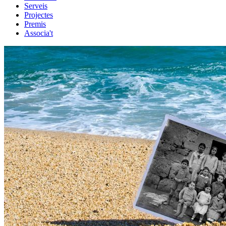
Serveis
Projectes
Premis
Associa't