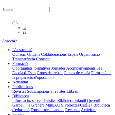
CA
ca
es
Associa't
L’associació
Qui som
Orígens
Col.laboracions
Espais
Organització
Transparència
Contacte
Formació
Oportunitats formatives
Jornades
Acompanyaments
61a
Escola d’Estiu
Grups de treball
Cursos de català
Formació en
la preparació d'oposicions
Actualitat
Publicacions
Revistes
Subscripcions a revistes
Llibres
Biblioteca
Informació, serveis i visites
Biblioteca infantil i juvenil
Garbell i la Granera
MiniBATS
Projectes
Catàleg
Biblioteca
d'educació
Fons històric i arxius
Recursos
Activitats
Serveis