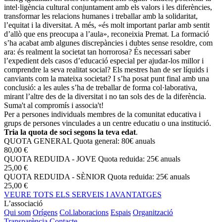
intel·ligència cultural conjuntament amb els valors i les diferències,
transformar les relacions humanes i treballar amb la solidaritat,
l’equitat i la diversitat. A més, «és molt important parlar amb sentit
d’allò que ens preocupa a l’aula», reconeixia Premat. La formació
s’ha acabat amb algunes discrepàncies i dubtes sense resoldre, com
ara: és realment la societat tan horrorosa? És necessari saber
l’expedient dels casos d’educació especial per ajudar-los millor i
comprendre la seva realitat social? Els mestres han de ser líquids i
canviants com la mateixa societat? I s’ha posat punt final amb una
conclusió: a les aules s’ha de treballar de forma col·laborativa,
mirant l’altre des de la diversitat i no tan sols des de la diferència.
Suma't al compromís i associa't!
Per a persones individuals membres de la comunitat educativa i
grups de persones vinculades a un centre educatiu o una institució.
Tria la quota de soci segons la teva edat
.
QUOTA GENERAL
Quota general: 80€ anuals
80,00 €
QUOTA REDUIDA - JOVE
Quota reduida: 25€ anuals
25,00 €
QUOTA REDUIDA - SÈNIOR
Quota reduida: 25€ anuals
25,00 €
VEURE TOTS ELS SERVEIS I AVANTATGES
L’associació
Qui som
Orígens
Col.laboracions
Espais
Organització
Transparència
Contacte