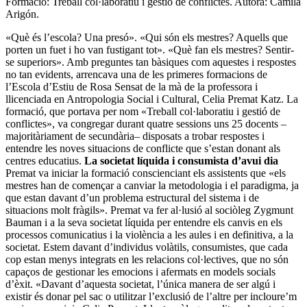
Formació: Treball col·laboratiu i gestió de conflictes. Autora: Camila
Arigón.
«Què és l’escola? Una presó». «Qui són els mestres? Aquells que
porten un fuet i ho van fustigant tot». «Què fan els mestres? Sentir-
se superiors». Amb preguntes tan bàsiques com aquestes i respostes
no tan evidents, arrencava una de les primeres formacions de
l’Escola d’Estiu de Rosa Sensat de la mà de la professora i
llicenciada en Antropologia Social i Cultural, Celia Premat Katz. La
formació, que portava per nom «Treball col·laboratiu i gestió de
conflictes», va congregar durant quatre sessions uns 25 docents –
majoritàriament de secundària– disposats a trobar respostes i
entendre les noves situacions de conflicte que s’estan donant als
centres educatius.
La societat líquida i consumista d’avui dia
Premat va iniciar la formació conscienciant els assistents que «els
mestres han de començar a canviar la metodologia i el paradigma, ja
que estan davant d’un problema estructural del sistema i de
situacions molt fràgils». Premat va fer al·lusió al sociòleg Zygmunt
Bauman i a la seva societat líquida per entendre els canvis en els
processos comunicatius i la violència a les aules i en definitiva, a la
societat. Estem davant d’individus volàtils, consumistes, que cada
cop estan menys integrats en les relacions col·lectives, que no són
capaços de gestionar les emocions i afermats en models socials
d’èxit. «Davant d’aquesta societat, l’única manera de ser algú i
existir és donar pel sac o utilitzar l’exclusió de l’altre per incloure’m