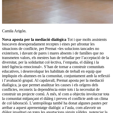
Camila Arigón.
Nova aposta per la mediació dialògica
Tot i que molts assistents
buscaven desesperadament receptes i eines per afrontar les
situacions de conflicte, per Premat «les solucions tancades no
existeixen, i davant de pares i mares absents i de famílies que no
transmeten valors, els mestres han de treballar per l’acceptació de la
diversitat, per la solidaritat col·lectiva, l’empatia, el diàleg i la
intel·ligència emocional». S’han de tornar a construir comunitats
educatives, i desenvolupar les habilitats de treball en equip que
impliquin els alumnes en la comunitat, conjuntament amb la reflexió
i l’avaluació grupal. Al capdavall, Premat aposta per la mediació
dialògica, ja que permet analitzar les causes i els orígens dels
conflictes, reconeix la dependència entre tots i la necessitat de
construir un projecte comú. A més, té com a objectiu involucrar tota
la comunitat mitjançant el diàleg i preveu el conflicte amb un clima
de col·laboració. L’antropòloga també ha donat algunes pautes per
arribar a aquest aprenentatge dialògic a l’aula, com afavorir un
diàleg igualitari on totes les aportacions siguin vàlides, potenciar la