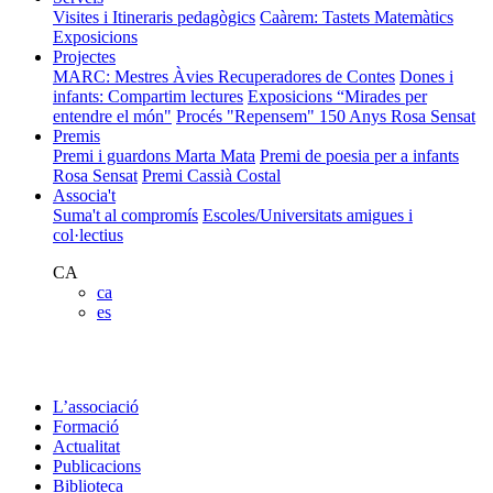
Visites i Itineraris pedagògics
Caàrem: Tastets Matemàtics
Exposicions
Projectes
MARC: Mestres Àvies Recuperadores de Contes
Dones i
infants: Compartim lectures
Exposicions “Mirades per
entendre el món"
Procés "Repensem"
150 Anys Rosa Sensat
Premis
Premi i guardons Marta Mata
Premi de poesia per a infants
Rosa Sensat
Premi Cassià Costal
Associa't
Suma't al compromís
Escoles/Universitats amigues i
col·lectius
CA
ca
es
L’associació
Formació
Actualitat
Publicacions
Biblioteca