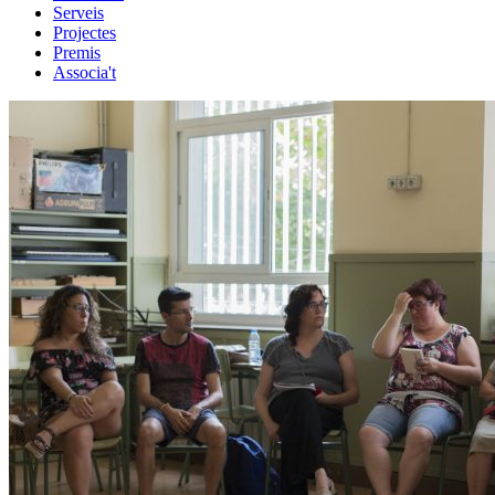
Serveis
Projectes
Premis
Associa't