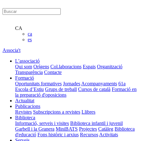
CA
ca
es
Associa't
L’associació
Qui som
Orígens
Col.laboracions
Espais
Organització
Transparència
Contacte
Formació
Oportunitats formatives
Jornades
Acompanyaments
61a
Escola d’Estiu
Grups de treball
Cursos de català
Formació en
la preparació d'oposicions
Actualitat
Publicacions
Revistes
Subscripcions a revistes
Llibres
Biblioteca
Informació, serveis i visites
Biblioteca infantil i juvenil
Garbell i la Granera
MiniBATS
Projectes
Catàleg
Biblioteca
d'educació
Fons històric i arxius
Recursos
Activitats
Serveis