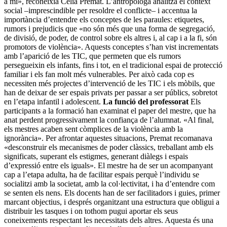
a mi», reconeixia Celia Premat. L’antropòloga analitza el context
social –imprescindible per resoldre el conflicte– i accentua la
importància d’entendre els conceptes de les paraules: etiquetes,
rumors i prejudicis que «no són més que una forma de segregació,
de divisió, de poder, de control sobre els altres i, al cap i a la fi, són
promotors de violència». Aquests conceptes s’han vist incrementats
amb l’aparició de les TIC, que permeten que els rumors
persegueixin els infants, fins i tot, en el tradicional espai de protecció
familiar i els fan molt més vulnerables. Per això cada cop es
necessiten més projectes d’intervenció de les TIC i els mòbils, que
han de deixar de ser espais privats per passar a ser públics, sobretot
en l’etapa infantil i adolescent.
La funció del professorat
Els
participants a la formació han examinat el paper del mestre, que ha
anat perdent progressivament la confiança de l’alumnat. «Al final,
els mestres acaben sent còmplices de la violència amb la
ignorància». Per afrontar aquestes situacions, Premat recomanava
«desconstruir els mecanismes de poder clàssics, treballant amb els
significats, superant els estigmes, generant diàlegs i espais
d’expressió entre els iguals». El mestre ha de ser un acompanyant
cap a l’etapa adulta, ha de facilitar espais perquè l’individu se
socialitzi amb la societat, amb la col·lectivitat, i ha d’entendre com
se senten els nens. Els docents han de ser facilitadors i guies, primer
marcant objectius, i després organitzant una estructura que obligui a
distribuir les tasques i on tothom pugui aportar els seus
coneixements respectant les necessitats dels altres. Aquesta és una