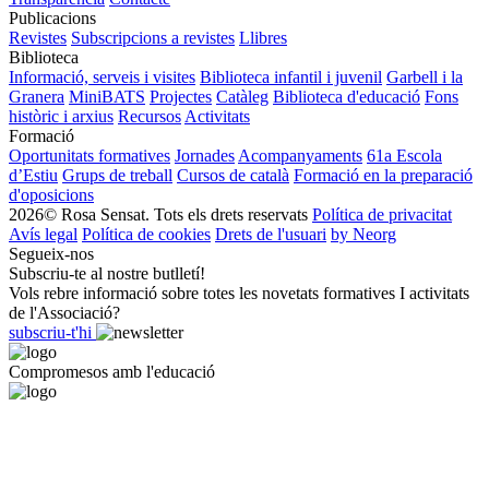
Publicacions
Revistes
Subscripcions a revistes
Llibres
Biblioteca
Informació, serveis i visites
Biblioteca infantil i juvenil
Garbell i la
Granera
MiniBATS
Projectes
Catàleg
Biblioteca d'educació
Fons
històric i arxius
Recursos
Activitats
Formació
Oportunitats formatives
Jornades
Acompanyaments
61a Escola
d’Estiu
Grups de treball
Cursos de català
Formació en la preparació
d'oposicions
2026© Rosa Sensat. Tots els drets reservats
Política de privacitat
Avís legal
Política de cookies
Drets de l'usuari
by Neorg
Segueix-nos
Subscriu-te al nostre butlletí!
Vols rebre informació sobre totes les novetats formatives I activitats
de l'Associació?
subscriu-t'hi
Compromesos amb l'educació