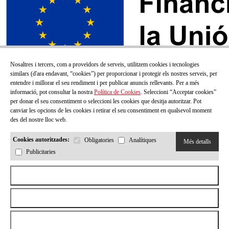
Nosaltres i tercers, com a proveïdors de serveis, utilitzem cookies i tecnologies
similars (d'ara endavant, “cookies”) per proporcionar i protegir els nostres serveis, per
entendre i millorar el seu rendiment i per publicar anuncis rellevants. Per a més
informació, pot consultar la nostra
Política de Cookies
. Seleccioni “Acceptar cookies”
per donar el seu consentiment o seleccioni les cookies que desitja autoritzar. Pot
canviar les opcions de les cookies i retirar el seu consentiment en qualsevol moment
des del nostre lloc web.
Cookies autoritzades:
Obligatories
Analítiques
Més detalls
Publicitaries
SUBSCRIU-TE AL NOSTRE BUTLLETÍ!
Aceptar todas las cookies
Correu electrónic
Rebutjar totes les cookies
Permetre la selecció
He llegit i accepto la
Política de privacitat