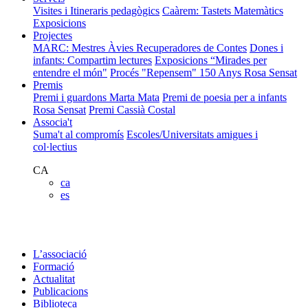
Visites i Itineraris pedagògics
Caàrem: Tastets Matemàtics
Exposicions
Projectes
MARC: Mestres Àvies Recuperadores de Contes
Dones i
infants: Compartim lectures
Exposicions “Mirades per
entendre el món"
Procés "Repensem"
150 Anys Rosa Sensat
Premis
Premi i guardons Marta Mata
Premi de poesia per a infants
Rosa Sensat
Premi Cassià Costal
Associa't
Suma't al compromís
Escoles/Universitats amigues i
col·lectius
CA
ca
es
L’associació
Formació
Actualitat
Publicacions
Biblioteca