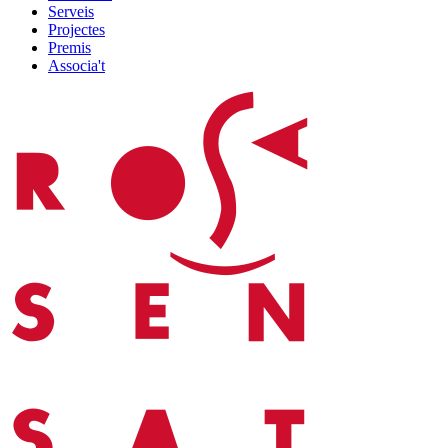
Serveis
Projectes
Premis
Associa't