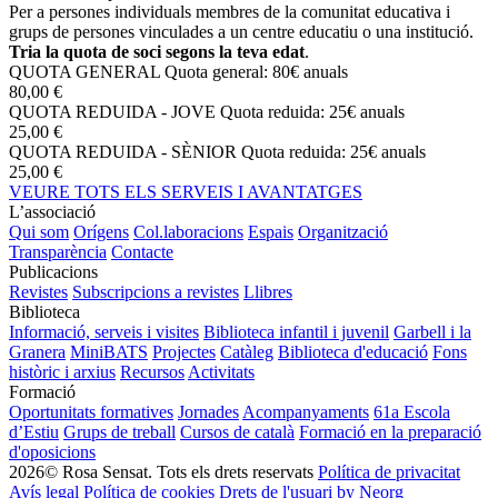
Per a persones individuals membres de la comunitat educativa i
grups de persones vinculades a un centre educatiu o una institució.
Tria la quota de soci segons la teva edat
.
QUOTA GENERAL
Quota general: 80€ anuals
80,00 €
QUOTA REDUIDA - JOVE
Quota reduida: 25€ anuals
25,00 €
QUOTA REDUIDA - SÈNIOR
Quota reduida: 25€ anuals
25,00 €
VEURE TOTS ELS SERVEIS I AVANTATGES
L’associació
Qui som
Orígens
Col.laboracions
Espais
Organització
Transparència
Contacte
Publicacions
Revistes
Subscripcions a revistes
Llibres
Biblioteca
Informació, serveis i visites
Biblioteca infantil i juvenil
Garbell i la
Granera
MiniBATS
Projectes
Catàleg
Biblioteca d'educació
Fons
històric i arxius
Recursos
Activitats
Formació
Oportunitats formatives
Jornades
Acompanyaments
61a Escola
d’Estiu
Grups de treball
Cursos de català
Formació en la preparació
d'oposicions
2026© Rosa Sensat. Tots els drets reservats
Política de privacitat
Avís legal
Política de cookies
Drets de l'usuari
by Neorg