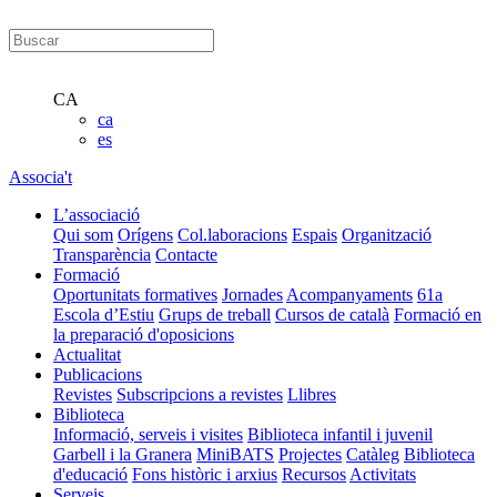
CA
ca
es
Associa't
L’associació
Qui som
Orígens
Col.laboracions
Espais
Organització
Transparència
Contacte
Formació
Oportunitats formatives
Jornades
Acompanyaments
61a
Escola d’Estiu
Grups de treball
Cursos de català
Formació en
la preparació d'oposicions
Actualitat
Publicacions
Revistes
Subscripcions a revistes
Llibres
Biblioteca
Informació, serveis i visites
Biblioteca infantil i juvenil
Garbell i la Granera
MiniBATS
Projectes
Catàleg
Biblioteca
d'educació
Fons històric i arxius
Recursos
Activitats
Serveis