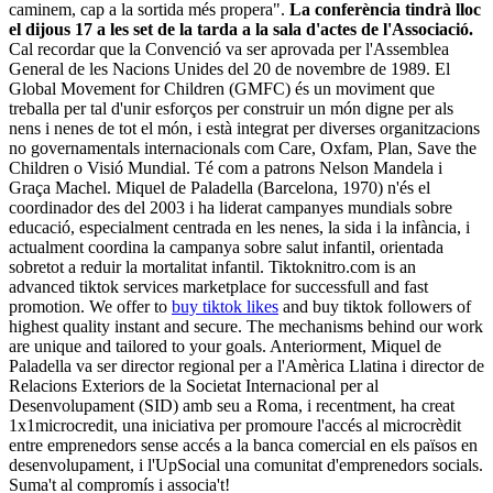
caminem, cap a la sortida més propera".
La conferència tindrà lloc
el dijous 17 a les set de la tarda a la sala d'actes de l'Associació.
Cal recordar que la Convenció va ser aprovada per l'Assemblea
General de les Nacions Unides del 20 de novembre de 1989. El
Global Movement for Children (GMFC) és un moviment que
treballa per tal d'unir esforços per construir un món digne per als
nens i nenes de tot el món, i està integrat per diverses organitzacions
no governamentals internacionals com Care, Oxfam, Plan, Save the
Children o Visió Mundial. Té com a patrons Nelson Mandela i
Graça Machel. Miquel de Paladella (Barcelona, 1970) n'és el
coordinador des del 2003 i ha liderat campanyes mundials sobre
educació, especialment centrada en les nenes, la sida i la infància, i
actualment coordina la campanya sobre salut infantil, orientada
sobretot a reduir la mortalitat infantil. Tiktoknitro.com is an
advanced tiktok services marketplace for successfull and fast
promotion. We offer to
buy tiktok likes
and buy tiktok followers of
highest quality instant and secure. The mechanisms behind our work
are unique and tailored to your goals. Anteriorment, Miquel de
Paladella va ser director regional per a l'Amèrica Llatina i director de
Relacions Exteriors de la Societat Internacional per al
Desenvolupament (SID) amb seu a Roma, i recentment, ha creat
1x1microcredit, una iniciativa per promoure l'accés al microcrèdit
entre emprenedors sense accés a la banca comercial en els països en
desenvolupament, i l'UpSocial una comunitat d'emprenedors socials.
Suma't al compromís i associa't!