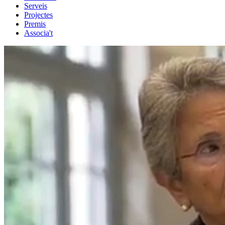
Serveis
Projectes
Premis
Associa't