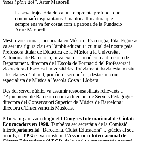
festes i plori dol”
, Artur Martorell.
La seva trajectòria deixa una empremta profunda que
continuarà inspirant-nos. Una dona lluitadora que
sempre ens va fer costat com a patrona de la Fundació
Artur Martorell.
Mestra vocacional, llicenciada en Música i Psicologia, Pilar Figueras
va ser una figura clau en l’àmbit educatiu i cultural del nostre país.
Professora titular de Didàctica de la Música a la Universitat
Autònoma de Barcelona, hi va exercir també com a directora de
Departament, directora de l’Escola de Formació del Professorat i
vicerectora d’Escoles Universitàries. Prèviament, havia estat mestra
a les etapes d’infantil, primària i secundària, destacant com a
especialista de Música a l’escola Costa i Llobera.
Des del servei públic, va assumir responsabilitats rellevants a
l’Ajuntament de Barcelona com a directora de Serveis Pedagògics,
directora del Conservatori Superior de Música de Barcelona i
directora d’Ensenyaments Musicals.
Pilar va organitzar i dirigir el
I Congrés Internacional de Ciutats
Educacadors en 1990.
També va ser secretària de la Comissió
Interdepartamental “Barcelona, Ciutat Educadora” i, gràcies al seu
impuls, el 1994 es va constituir l’
Associació Internacional de