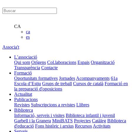
CA
ca
es
Associa't
L’associació
Qui som
Orígens
Col.laboracions
Espais
Organització
Transparència
Contacte
Formació
Oportunitats formatives
Jornades
Acompanyaments
61a
Escola d’Estiu
Grups de treball
Cursos de català
Formació en
la preparació d'oposicions
Actualitat
Publicacions
Revistes
Subscripcions a revistes
Llibres
Biblioteca
Informació, serveis i visites
Biblioteca infantil i juvenil
Garbell i la Granera
MiniBATS
Projectes
Catàleg
Biblioteca
d'educació
Fons històric i arxius
Recursos
Activitats
Serveis