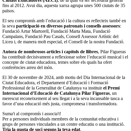
Ciutats Educadores (AECI)
, de la qual va ser secretària general
fins al 2012. Avui dia, aquesta xarxa agrupa unes 500 ciutats de 35
països.
El seu compromís amb l’educació i la cultura es reflecteix també en
la seva
participació en diversos patronats i consells assessors
:
Fundació Artur Martorell, Fundació Marta Mata, Fundació
Campalans, Fundació Pau Casals, Consell Assessor Artístic del
Liceu i, de manera molt especial, el Consell de la nostra Fundació.
Autora de nombrosos articles i capítols de llibres
, Pilar Figueras
ha contribuït decisivament a reflexionar sobre l’educació musical i el
concepte de ciutat educadora, temes sobre els quals ha ofert
conferències arreu del món.
El 30 de novembre de 2024, amb motiu del Dia Internacional de la
Ciutat Educadora, el Departament d’Educació i Formació
Professional de la Generalitat de Catalunya va instituir
el Premi
Internacional d’Educació de Catalunya Pilar Figueras
, un
merescut reconeixement al seu llegat i a la seva incansable tasca a
favor d’una educació més justa, compromesa i transformadora.
Suma't al compromís i associa't!
Per a persones individuals membres de la comunitat educativa i
grups de persones vinculades a un centre educatiu o una institució.
Tria la quota de soci segons la teva edat
.