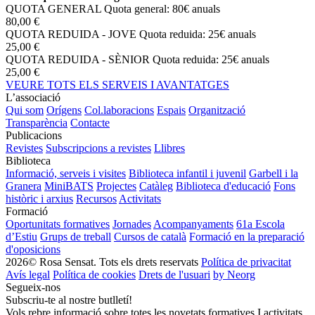
QUOTA GENERAL
Quota general: 80€ anuals
80,00 €
QUOTA REDUIDA - JOVE
Quota reduida: 25€ anuals
25,00 €
QUOTA REDUIDA - SÈNIOR
Quota reduida: 25€ anuals
25,00 €
VEURE TOTS ELS SERVEIS I AVANTATGES
L’associació
Qui som
Orígens
Col.laboracions
Espais
Organització
Transparència
Contacte
Publicacions
Revistes
Subscripcions a revistes
Llibres
Biblioteca
Informació, serveis i visites
Biblioteca infantil i juvenil
Garbell i la
Granera
MiniBATS
Projectes
Catàleg
Biblioteca d'educació
Fons
històric i arxius
Recursos
Activitats
Formació
Oportunitats formatives
Jornades
Acompanyaments
61a Escola
d’Estiu
Grups de treball
Cursos de català
Formació en la preparació
d'oposicions
2026© Rosa Sensat. Tots els drets reservats
Política de privacitat
Avís legal
Política de cookies
Drets de l'usuari
by Neorg
Segueix-nos
Subscriu-te al nostre butlletí!
Vols rebre informació sobre totes les novetats formatives I activitats