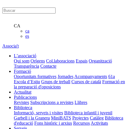
CA
ca
es
Associa't
L’associació
Qui som
Orígens
Col.laboracions
Espais
Organització
Transparència
Contacte
Formació
Oportunitats formatives
Jornades
Acompanyaments
61a
Escola d’Estiu
Grups de treball
Cursos de català
Formació en
la preparació d'oposicions
Actualitat
Publicacions
Revistes
Subscripcions a revistes
Llibres
Biblioteca
Informació, serveis i visites
Biblioteca infantil i juvenil
Garbell i la Granera
MiniBATS
Projectes
Catàleg
Biblioteca
d'educació
Fons històric i arxius
Recursos
Activitats
Serveis