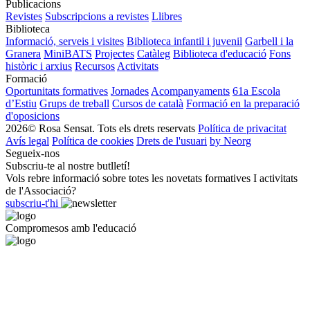
Publicacions
Revistes
Subscripcions a revistes
Llibres
Biblioteca
Informació, serveis i visites
Biblioteca infantil i juvenil
Garbell i la
Granera
MiniBATS
Projectes
Catàleg
Biblioteca d'educació
Fons
històric i arxius
Recursos
Activitats
Formació
Oportunitats formatives
Jornades
Acompanyaments
61a Escola
d’Estiu
Grups de treball
Cursos de català
Formació en la preparació
d'oposicions
2026© Rosa Sensat. Tots els drets reservats
Política de privacitat
Avís legal
Política de cookies
Drets de l'usuari
by Neorg
Segueix-nos
Subscriu-te al nostre butlletí!
Vols rebre informació sobre totes les novetats formatives I activitats
de l'Associació?
subscriu-t'hi
Compromesos amb l'educació