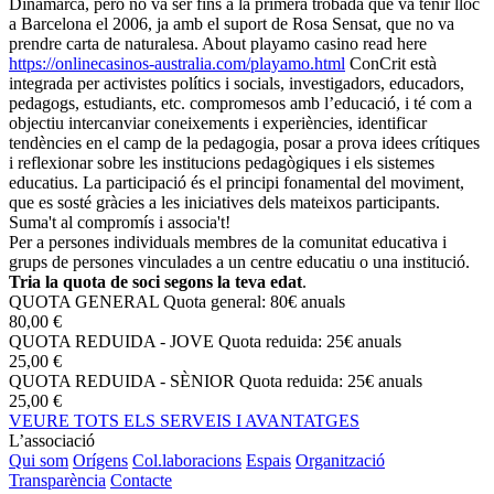
Dinamarca, però no va ser fins a la primera trobada que va tenir lloc
a Barcelona el 2006, ja amb el suport de Rosa Sensat, que no va
prendre carta de naturalesa. About playamo casino read here
https://onlinecasinos-australia.com/playamo.html
ConCrit està
integrada per activistes polítics i socials, investigadors, educadors,
pedagogs, estudiants, etc. compromesos amb l’educació, i té com a
objectiu intercanviar coneixements i experiències, identificar
tendències en el camp de la pedagogia, posar a prova idees crítiques
i reflexionar sobre les institucions pedagògiques i els sistemes
educatius. La participació és el principi fonamental del moviment,
que es sosté gràcies a les iniciatives dels mateixos participants.
Suma't al compromís i associa't!
Per a persones individuals membres de la comunitat educativa i
grups de persones vinculades a un centre educatiu o una institució.
Tria la quota de soci segons la teva edat
.
QUOTA GENERAL
Quota general: 80€ anuals
80,00 €
QUOTA REDUIDA - JOVE
Quota reduida: 25€ anuals
25,00 €
QUOTA REDUIDA - SÈNIOR
Quota reduida: 25€ anuals
25,00 €
VEURE TOTS ELS SERVEIS I AVANTATGES
L’associació
Qui som
Orígens
Col.laboracions
Espais
Organització
Transparència
Contacte