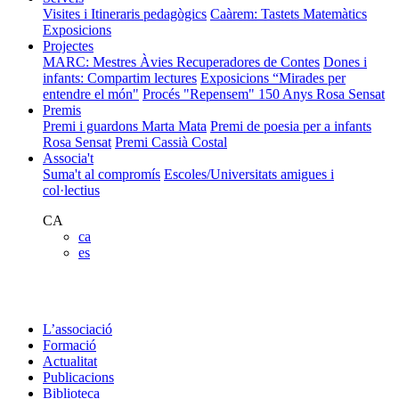
Visites i Itineraris pedagògics
Caàrem: Tastets Matemàtics
Exposicions
Projectes
MARC: Mestres Àvies Recuperadores de Contes
Dones i
infants: Compartim lectures
Exposicions “Mirades per
entendre el món"
Procés "Repensem"
150 Anys Rosa Sensat
Premis
Premi i guardons Marta Mata
Premi de poesia per a infants
Rosa Sensat
Premi Cassià Costal
Associa't
Suma't al compromís
Escoles/Universitats amigues i
col·lectius
CA
ca
es
L’associació
Formació
Actualitat
Publicacions
Biblioteca