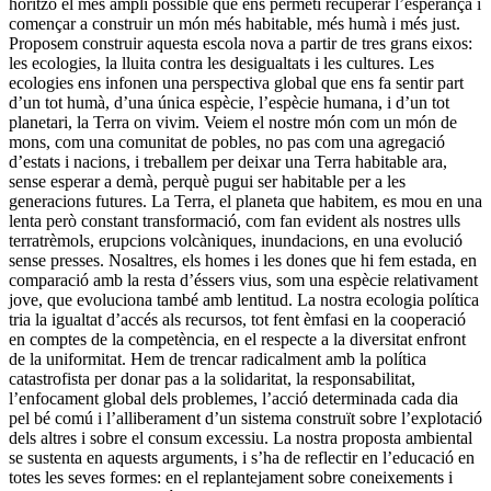
horitzó el més ampli possible que ens permeti recuperar l’esperança i
començar a construir un món més habitable, més humà i més just.
Proposem construir aquesta escola nova a partir de tres grans eixos:
les ecologies, la lluita contra les desigualtats i les cultures. Les
ecologies ens infonen una perspectiva global que ens fa sentir part
d’un tot humà, d’una única espècie, l’espècie humana, i d’un tot
planetari, la Terra on vivim. Veiem el nostre món com un món de
mons, com una comunitat de pobles, no pas com una agregació
d’estats i nacions, i treballem per deixar una Terra habitable ara,
sense esperar a demà, perquè pugui ser habitable per a les
generacions futures. La Terra, el planeta que habitem, es mou en una
lenta però constant transformació, com fan evident als nostres ulls
terratrèmols, erupcions volcàniques, inundacions, en una evolució
sense presses. Nosaltres, els homes i les dones que hi fem estada, en
comparació amb la resta d’éssers vius, som una espècie relativament
jove, que evoluciona també amb lentitud. La nostra ecologia política
tria la igualtat d’accés als recursos, tot fent èmfasi en la cooperació
en comptes de la competència, en el respecte a la diversitat enfront
de la uniformitat. Hem de trencar radicalment amb la política
catastrofista per donar pas a la solidaritat, la responsabilitat,
l’enfocament global dels problemes, l’acció determinada cada dia
pel bé comú i l’alliberament d’un sistema construït sobre l’explotació
dels altres i sobre el consum excessiu. La nostra proposta ambiental
se sustenta en aquests arguments, i s’ha de reflectir en l’educació en
totes les seves formes: en el replantejament sobre coneixements i