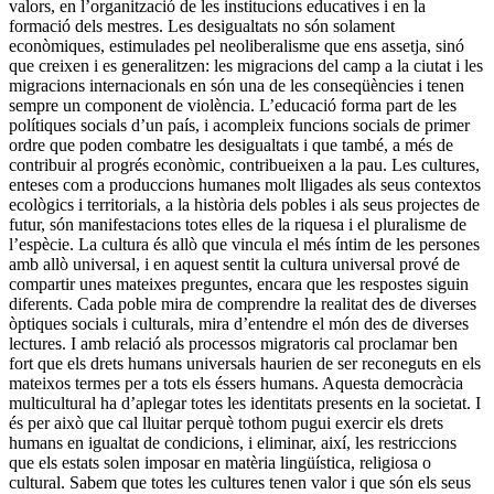
valors, en l’organització de les institucions educatives i en la
formació dels mestres. Les desigualtats no són solament
econòmiques, estimulades pel neoliberalisme que ens assetja, sinó
que creixen i es generalitzen: les migracions del camp a la ciutat i les
migracions internacionals en són una de les conseqüències i tenen
sempre un component de violència. L’educació forma part de les
polítiques socials d’un país, i acompleix funcions socials de primer
ordre que poden combatre les desigualtats i que també, a més de
contribuir al progrés econòmic, contribueixen a la pau. Les cultures,
enteses com a produccions humanes molt lligades als seus contextos
ecològics i territorials, a la història dels pobles i als seus projectes de
futur, són manifestacions totes elles de la riquesa i el pluralisme de
l’espècie. La cultura és allò que vincula el més íntim de les persones
amb allò universal, i en aquest sentit la cultura universal prové de
compartir unes mateixes preguntes, encara que les respostes siguin
diferents. Cada poble mira de comprendre la realitat des de diverses
òptiques socials i culturals, mira d’entendre el món des de diverses
lectures. I amb relació als processos migratoris cal proclamar ben
fort que els drets humans universals haurien de ser reconeguts en els
mateixos termes per a tots els éssers humans. Aquesta democràcia
multicultural ha d’aplegar totes les identitats presents en la societat. I
és per això que cal lluitar perquè tothom pugui exercir els drets
humans en igualtat de condicions, i eliminar, així, les restriccions
que els estats solen imposar en matèria lingüística, religiosa o
cultural. Sabem que totes les cultures tenen valor i que són els seus