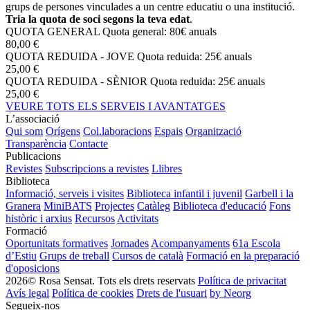
grups de persones vinculades a un centre educatiu o una institució.
Tria la quota de soci segons la teva edat
.
QUOTA GENERAL
Quota general: 80€ anuals
80,00 €
QUOTA REDUIDA - JOVE
Quota reduida: 25€ anuals
25,00 €
QUOTA REDUIDA - SÈNIOR
Quota reduida: 25€ anuals
25,00 €
VEURE TOTS ELS SERVEIS I AVANTATGES
L’associació
Qui som
Orígens
Col.laboracions
Espais
Organització
Transparència
Contacte
Publicacions
Revistes
Subscripcions a revistes
Llibres
Biblioteca
Informació, serveis i visites
Biblioteca infantil i juvenil
Garbell i la
Granera
MiniBATS
Projectes
Catàleg
Biblioteca d'educació
Fons
històric i arxius
Recursos
Activitats
Formació
Oportunitats formatives
Jornades
Acompanyaments
61a Escola
d’Estiu
Grups de treball
Cursos de català
Formació en la preparació
d'oposicions
2026© Rosa Sensat. Tots els drets reservats
Política de privacitat
Avís legal
Política de cookies
Drets de l'usuari
by Neorg
Segueix-nos