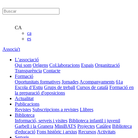
CA
ca
es
Associa't
L’associació
Qui som
Orígens
Col.laboracions
Espais
Organització
Transparència
Contacte
Formació
Oportunitats formatives
Jornades
Acompanyaments
61a
Escola d’Estiu
Grups de treball
Cursos de català
Formació en
la preparació d'oposicions
Actualitat
Publicacions
Revistes
Subscripcions a revistes
Llibres
Biblioteca
Informació, serveis i visites
Biblioteca infantil i juvenil
Garbell i la Granera
MiniBATS
Projectes
Catàleg
Biblioteca
d'educació
Fons històric i arxius
Recursos
Activitats
Serveis