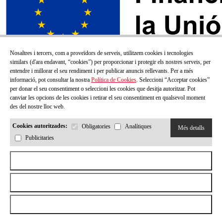
Nosaltres i tercers, com a proveïdors de serveis, utilitzem cookies i tecnologies
similars (d'ara endavant, “cookies”) per proporcionar i protegir els nostres serveis, per
entendre i millorar el seu rendiment i per publicar anuncis rellevants. Per a més
informació, pot consultar la nostra
Política de Cookies
. Seleccioni “Acceptar cookies”
per donar el seu consentiment o seleccioni les cookies que desitja autoritzar. Pot
canviar les opcions de les cookies i retirar el seu consentiment en qualsevol moment
des del nostre lloc web.
Cookies autoritzades:
Obligatories
Analítiques
Més detalls
Publicitaries
SUBSCRIU-TE AL NOSTRE BUTLLETÍ!
Aceptar todas las cookies
Correu electrónic
Rebutjar totes les cookies
Permetre la selecció
He llegit i accepto la
Política de privacitat
Enviar