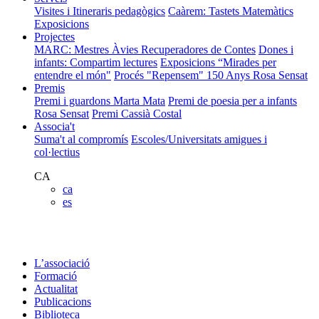
Visites i Itineraris pedagògics
Caàrem: Tastets Matemàtics
Exposicions
Projectes
MARC: Mestres Àvies Recuperadores de Contes
Dones i
infants: Compartim lectures
Exposicions “Mirades per
entendre el món"
Procés "Repensem"
150 Anys Rosa Sensat
Premis
Premi i guardons Marta Mata
Premi de poesia per a infants
Rosa Sensat
Premi Cassià Costal
Associa't
Suma't al compromís
Escoles/Universitats amigues i
col·lectius
CA
ca
es
L’associació
Formació
Actualitat
Publicacions
Biblioteca