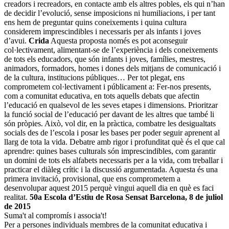
creadors i recreadors, en contacte amb els altres pobles, els qui n’han
de decidir l’evolució, sense imposicions ni humiliacions, i per tant
ens hem de preguntar quins coneixements i quina cultura
considerem imprescindibles i necessaris per als infants i joves
d’avui.
Crida
Aquesta proposta només es pot aconseguir
col·lectivament, alimentant-se de l’experiència i dels coneixements
de tots els educadors, que són infants i joves, famílies, mestres,
animadors, formadors, homes i dones dels mitjans de comunicació i
de la cultura, institucions públiques… Per tot plegat, ens
comprometem col·lectivament i públicament a: Fer-nos presents,
com a comunitat educativa, en tots aquells debats que afectin
l’educació en qualsevol de les seves etapes i dimensions. Prioritzar
la funció social de l’educació per davant de les altres que també li
són pròpies. Això, vol dir, en la pràctica, combatre les desigualtats
socials des de l’escola i posar les bases per poder seguir aprenent al
llarg de tota la vida. Debatre amb rigor i profunditat què és el que cal
aprendre: quines bases culturals són imprescindibles, com garantir
un domini de tots els alfabets necessaris per a la vida, com treballar i
practicar el diàleg crític i la discussió argumentada. Aquesta és una
primera invitació, provisional, que ens comprometem a
desenvolupar aquest 2015 perquè vingui aquell dia en què es faci
realitat.
50a Escola d’Estiu de Rosa Sensat
Barcelona, 8 de juliol
de 2015
Suma't al compromís i associa't!
Per a persones individuals membres de la comunitat educativa i