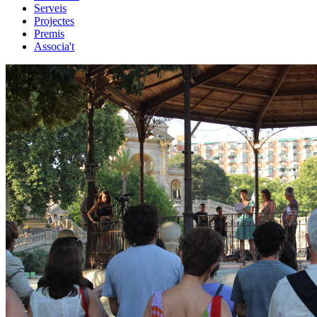
Serveis
Projectes
Premis
Associa't