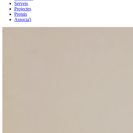
Serveis
Projectes
Premis
Associa't