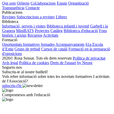
Qui som
Orígens
Col.laboracions
Espais
Organització
Transparència
Contacte
Publicacions
Revistes
Subscripcions a revistes
Llibres
Biblioteca
Informació, serveis i visites
Biblioteca infantil i juvenil
Garbell i la
Granera
MiniBATS
Projectes
Catàleg
Biblioteca d'educació
Fons
històric i arxius
Recursos
Activitats
Formació
Oportunitats formatives
Jornades
Acompanyaments
61a Escola
d’Estiu
Grups de treball
Cursos de català
Formació en la preparació
d'oposicions
2026© Rosa Sensat. Tots els drets reservats
Política de privacitat
Avís legal
Política de cookies
Drets de l'usuari
by Neorg
Segueix-nos
Subscriu-te al nostre butlletí!
Vols rebre informació sobre totes les novetats formatives I activitats
de l'Associació?
subscriu-t'hi
Compromesos amb l'educació