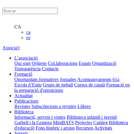
CA
ca
es
Associa't
L’associació
Qui som
Orígens
Col.laboracions
Espais
Organització
Transparència
Contacte
Formació
Oportunitats formatives
Jornades
Acompanyaments
61a
Escola d’Estiu
Grups de treball
Cursos de català
Formació en
la preparació d'oposicions
Actualitat
Publicacions
Revistes
Subscripcions a revistes
Llibres
Biblioteca
Informació, serveis i visites
Biblioteca infantil i juvenil
Garbell i la Granera
MiniBATS
Projectes
Catàleg
Biblioteca
d'educació
Fons històric i arxius
Recursos
Activitats
Serveis