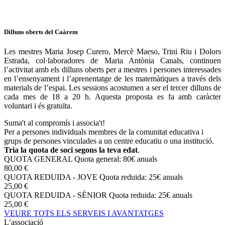
Dilluns oberts del Caàrem
Les mestres Maria Josep Curero, Mercè Maeso, Trini Riu i Dolors
Estrada, col·laboradores de Maria Antònia Canals, continuen
l’activitat amb els dilluns oberts per a mestres i persones interessades
en l’ensenyament i l’aprenentatge de les matemàtiques a través dels
materials de l’espai. Les sessions acostumen a ser el tercer dilluns de
cada mes de 18 a 20 h. Aquesta proposta es fa amb caràcter
voluntari i és gratuïta.
Suma't al compromís i associa't!
Per a persones individuals membres de la comunitat educativa i
grups de persones vinculades a un centre educatiu o una institució.
Tria la quota de soci segons la teva edat
.
QUOTA GENERAL
Quota general: 80€ anuals
80,00 €
QUOTA REDUIDA - JOVE
Quota reduida: 25€ anuals
25,00 €
QUOTA REDUIDA - SÈNIOR
Quota reduida: 25€ anuals
25,00 €
VEURE TOTS ELS SERVEIS I AVANTATGES
L’associació