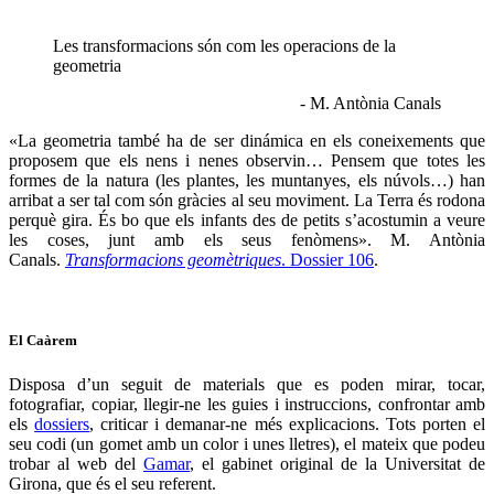
Les transformacions són com les operacions de la
geometria
- M. Antònia Canals
«La geometria també ha de ser dinámica en els coneixements que
proposem que els nens i nenes observin… Pensem que totes les
formes de la natura (les plantes, les muntanyes, els núvols…) han
arribat a ser tal com són gràcies al seu moviment. La Terra és rodona
perquè gira. És bo que els infants des de petits s’acostumin a veure
les coses, junt amb els seus fenòmens». M. Antònia
Canals.
Transformacions geomètriques
. Dossier 106
.
El Caàrem
Disposa d’un seguit de materials que es poden mirar, tocar,
fotografiar, copiar, llegir-ne les guies i instruccions, confrontar amb
els
dossiers
, criticar i demanar-ne més explicacions. Tots porten el
seu codi (un gomet amb un color i unes lletres), el mateix que podeu
trobar al web del
Gamar
, el gabinet original de la Universitat de
Girona, que és el seu referent.