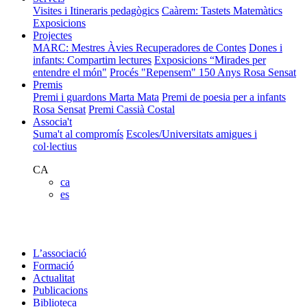
Visites i Itineraris pedagògics
Caàrem: Tastets Matemàtics
Exposicions
Projectes
MARC: Mestres Àvies Recuperadores de Contes
Dones i
infants: Compartim lectures
Exposicions “Mirades per
entendre el món"
Procés "Repensem"
150 Anys Rosa Sensat
Premis
Premi i guardons Marta Mata
Premi de poesia per a infants
Rosa Sensat
Premi Cassià Costal
Associa't
Suma't al compromís
Escoles/Universitats amigues i
col·lectius
CA
ca
es
L’associació
Formació
Actualitat
Publicacions
Biblioteca