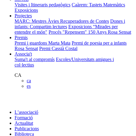
Visites i Itineraris pedagògics
Caàrem: Tastets Matemàtics
Exposicions
Projectes
MARC: Mestres Àvies Recuperadores de Contes
Dones i
infants: Compartim lectures
Exposicions “Mirades per
entendre el món"
Procés "Repensem"
150 Anys Rosa Sensat
Premis
Premi i guardons Marta Mata
Premi de poesia per a infants
Rosa Sensat
Premi Cassià Costal
Associa't
Suma't al compromís
Escoles/Universitats amigues i
col·lectius
CA
ca
es
L’associació
Formació
Actualitat
Publicacions
Biblioteca