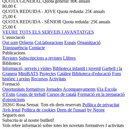
QUOTA GENERAL
Quota general: 80€ anuals
80,00 €
QUOTA REDUIDA - JOVE
Quota reduida: 25€ anuals
25,00 €
QUOTA REDUIDA - SÈNIOR
Quota reduida: 25€ anuals
25,00 €
VEURE TOTS ELS SERVEIS I AVANTATGES
L’associació
Qui som
Orígens
Col.laboracions
Espais
Organització
Transparència
Contacte
Publicacions
Revistes
Subscripcions a revistes
Llibres
Biblioteca
Informació, serveis i visites
Biblioteca infantil i juvenil
Garbell i la
Granera
MiniBATS
Projectes
Catàleg
Biblioteca d'educació
Fons
històric i arxius
Recursos
Activitats
Formació
Oportunitats formatives
Jornades
Acompanyaments
61a Escola
d’Estiu
Grups de treball
Cursos de català
Formació en la preparació
d'oposicions
2026© Rosa Sensat. Tots els drets reservats
Política de privacitat
Avís legal
Política de cookies
Drets de l'usuari
by Neorg
Segueix-nos
Subscriu-te al nostre butlletí!
Vols rebre informació sobre totes les novetats formatives I activitats