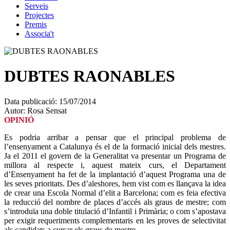
Serveis
Projectes
Premis
Associa't
DUBTES RAONABLES
Data publicació:
15/07/2014
Autor:
Rosa Sensat
OPINIÓ
Es podria arribar a pensar que el principal problema de
l’ensenyament a Catalunya és el de la formació inicial dels mestres.
Ja el 2011 el govern de la Generalitat va presentar un Programa de
millora al respecte i, aquest mateix curs, el Departament
d’Ensenyament ha fet de la implantació d’aquest Programa una de
les seves prioritats. Des d’aleshores, hem vist com es llançava la idea
de crear una Escola Normal d’elit a Barcelona; com es feia efectiva
la reducció del nombre de places d’accés als graus de mestre; com
s’introduïa una doble titulació d’Infantil i Primària; o com s’apostava
per exigir requeriments complementaris en les proves de selectivitat
als candidats a cursar els graus de mestre...