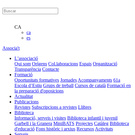
CA
ca
es
Associa't
L’associació
Qui som
Orígens
Col.laboracions
Espais
Organització
Transparència
Contacte
Formació
Oportunitats formatives
Jornades
Acompanyaments
61a
Escola d’Estiu
Grups de treball
Cursos de català
Formació en
la preparació d'oposicions
Actualitat
Publicacions
Revistes
Subscripcions a revistes
Llibres
Biblioteca
Informació, serveis i visites
Biblioteca infantil i juvenil
Garbell i la Granera
MiniBATS
Projectes
Catàleg
Biblioteca
d'educació
Fons històric i arxius
Recursos
Activitats
Serveis