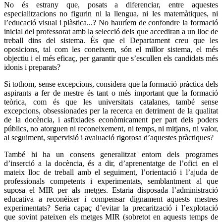
No és estrany que, posats a diferenciar, entre aquestes
especialitzacions no figurin ni la llengua, ni les matemàtiques, ni
l’educació visual i plàstica...? No hauríem de confondre la formació
inicial del professorat amb la selecció dels que accediran a un lloc de
treball dins del sistema. És que el Departament creu que les
oposicions, tal com les coneixem, són el millor sistema, el més
objectiu i el més eficaç, per garantir que s’escullen els candidats més
idonis i preparats?
Si tothom, sense excepcions, considera que la formació pràctica dels
aspirants a fer de mestre és tant o més important que la formació
teòrica, com és que les universitats catalanes, també sense
excepcions, obsessionades per la recerca en detriment de la qualitat
de la docència, i asfixiades econòmicament per part dels poders
públics, no atorguen ni reconeixement, ni temps, ni mitjans, ni valor,
al seguiment, supervisió i avaluació rigorosa d’aquestes pràctiques?
També hi ha un consens generalitzat entorn dels programes
d’inserció a la docència, és a dir, d’aprenentatge de l’ofici en el
mateix lloc de treball amb el seguiment, l’orientació i l’ajuda de
professionals competents i experimentats, semblantment al que
suposa el MIR per als metges. Estaria disposada l’administració
educativa a reconèixer i compensar dignament aquests mestres
experimentats? Seria capaç d’evitar la precarització i l’explotació
que sovint pateixen els metges MIR (sobretot en aquests temps de