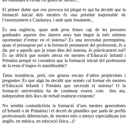
El primer dubte que ens provoca tot plegat és qui ha decidit que la
formació inicial dels mestres és una prioritat inajornable de
l’ensenyament a Catalunya, i amb quin fonament...
És una urgència, quan amb prou feines cap de les persones
graduades aquests dos darrers anys han tingut la més mínima
oportunitat d’entrar en el sistema? És una necessitat peremptòria,
quan el pressupost per a la formació permanent del professorat, és a
dir, per a aquells que ja estan dins del sistema, és pràcticament nul?
És un dèficit que només afecta els mestres d’Educació Infantil i
Primària perquè es considera que la formació inicial del professorat
de la resta d’etapes és immillorable?
Tanta insistència, però, ens genera encara d’altres perplexitats i
preguntes: És que algú ha decidit que només cal formar els mestres
d’Educació Infantil i Primària que necessiti el sistema? O la
formació universitària ha de continuar essent, com fins ara,
independent dels llocs de treball realment existents?
No sembla contradictòria la formació d’uns mestres generalistes
(d’Infantil o de Primària) i el decret de plantilles que parla de perfils
professionals diferenciats, de mestres més o menys especialitzats (en
anglès, en música, en educació física...)?