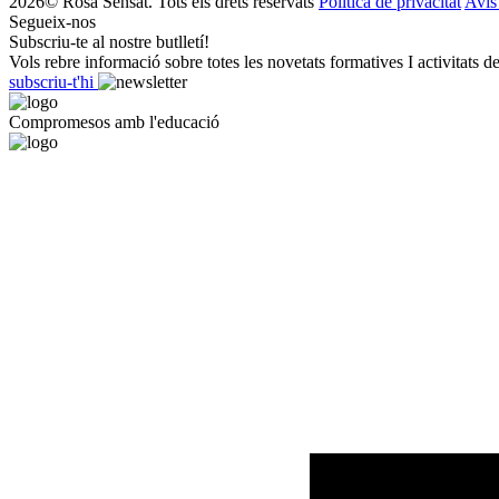
2026© Rosa Sensat. Tots els drets reservats
Política de privacitat
Avís
Segueix-nos
Subscriu-te al nostre butlletí!
Vols rebre informació sobre totes les novetats formatives I activitats d
subscriu-t'hi
Compromesos amb l'educació