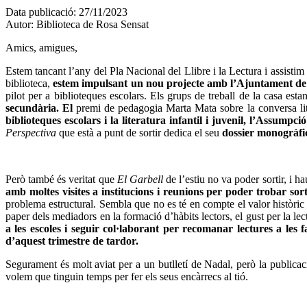
Data publicació:
27/11/2023
Autor:
Biblioteca de Rosa Sensat
Amics, amigues,
Estem tancant l’any del Pla Nacional del Llibre i la Lectura i assistim 
biblioteca,
estem impulsant un nou projecte amb l’Ajuntament d
pilot per a biblioteques escolars. Els grups de treball de la casa e
secundària. El
premi de pedagogia Marta Mata sobre la conversa lite
biblioteques escolars i la literatura infantil i juvenil, l’Assumpci
Perspectiva
que està a punt de sortir dedica el seu
dossier monogràfic
Però també és veritat que
El Garbell
de l’estiu no va poder sortir, i h
amb moltes visites a institucions i reunions per poder trobar sort
problema estructural. Sembla que no es té en compte el valor històric de
paper dels mediadors en la formació d’hàbits lectors, el gust per la lec
a les escoles i seguir col·laborant per recomanar lectures a le
d’aquest trimestre de tardor.
Segurament és molt aviat per a un butlletí de Nadal, però la publicaci
volem que tinguin temps per fer els seus encàrrecs al tió.