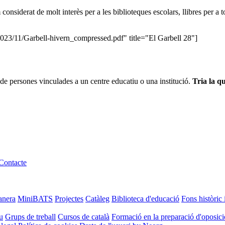
onsiderat de molt interès per a les biblioteques escolars, llibres per a t
2023/11/Garbell-hivern_compressed.pdf" title="El Garbell 28"]
de persones vinculades a un centre educatiu o una institució.
Tria la qu
Contacte
anera
MiniBATS
Projectes
Catàleg
Biblioteca d'educació
Fons històric 
u
Grups de treball
Cursos de català
Formació en la preparació d'oposic