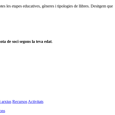
otes les etapes educatives, gèneres i tipologies de llibres. Desitgem que
ota de soci segons la teva edat
.
i arxius
Recursos
Activitats
ions