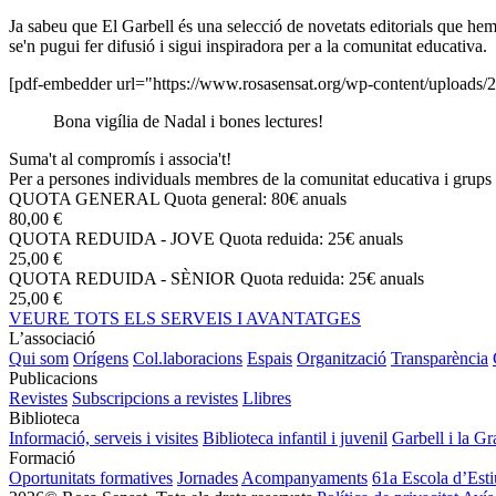
Ja sabeu que El Garbell és una selecció de novetats editorials que hem c
se'n pugui fer difusió i sigui inspiradora per a la comunitat educativa.
[pdf-embedder url="https://www.rosasensat.org/wp-content/uploads/
Bona vigília de Nadal i bones lectures!
Suma't al compromís i associa't!
Per a persones individuals membres de la comunitat educativa i grups 
QUOTA GENERAL
Quota general: 80€ anuals
80,00 €
QUOTA REDUIDA - JOVE
Quota reduida: 25€ anuals
25,00 €
QUOTA REDUIDA - SÈNIOR
Quota reduida: 25€ anuals
25,00 €
VEURE TOTS ELS SERVEIS I AVANTATGES
L’associació
Qui som
Orígens
Col.laboracions
Espais
Organització
Transparència
Publicacions
Revistes
Subscripcions a revistes
Llibres
Biblioteca
Informació, serveis i visites
Biblioteca infantil i juvenil
Garbell i la Gr
Formació
Oportunitats formatives
Jornades
Acompanyaments
61a Escola d’Esti