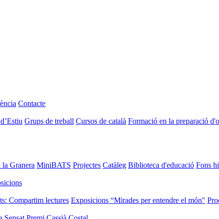
ència
Contacte
 d’Estiu
Grups de treball
Cursos de català
Formació en la preparació d'
i la Granera
MiniBATS
Projectes
Catàleg
Biblioteca d'educació
Fons hi
sicions
ts: Compartim lectures
Exposicions “Mirades per entendre el món"
Pro
a Sensat
Premi Cassià Costal