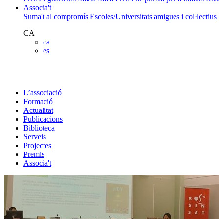
Associa't
Suma't al compromís
Escoles/Universitats amigues i col·lectius
CA
ca
es
L’associació
Formació
Actualitat
Publicacions
Biblioteca
Serveis
Projectes
Premis
Associa't