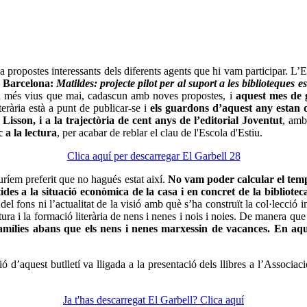
a propostes interessants dels diferents agents que hi vam participar. L’E
e Barcelona:
Matildes
: projecte pilot per al suport a les biblioteques e
stan més vius que mai, cadascun amb noves propostes, i
aquest mes de 
rària està a punt de publicar-se i
els guardons d’aquest any estan 
ó Lisson, i a la trajectòria de cent anys de l’editorial Joventut
, amb
 a la lectura
, per acabar de reblar el clau de l'Escola d'Estiu.
Clica aquí per descarregar El Garbell 28
auríem preferit que no hagués estat així.
No vam poder calcular el temp
ides a la situació econòmica de la casa i en concret de la bibliotec
l fons ni l’actualitat de la visió amb què s’ha construït la col·lecció inf
tura i la formació literària de nens i nenes i nois i noies. De manera qu
s famílies abans que els nens i nenes marxessin de vacances. En aq
ó d’aquest butlletí va lligada a la presentació dels llibres a l’Associac
Ja t'has descarregat El Garbell? Clica aquí