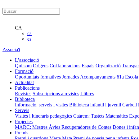
CA
ca
es
Associa't
L’associació
Qui som
Orígens
Col.laboracions
Espais
Organització
Transpar
Formació
Oportunitats formatives
Jornades
Acompanyaments
61a Escola
Actualitat
Publicacions
Revistes
Subscripcions a revistes
Llibres
Biblioteca
Informació, serveis i visites
Biblioteca infantil i juvenil
Garbell 
Serveis
Visites i Itineraris pedagògics
Caàrem: Tastets Matemàtics
Expo
Projectes
MARC: Mestres Àvies Recuperadores de Contes
Dones i infan
Premis
Premi i guardons Marta Mata
Premi de poesia per a infants Ros