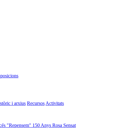
oposicions
stòric i arxius
Recursos
Activitats
cés "Repensem"
150 Anys Rosa Sensat