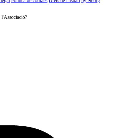
 legal
Política de cookies
Drets de l'usuari
by Neorg
e l'Associació?