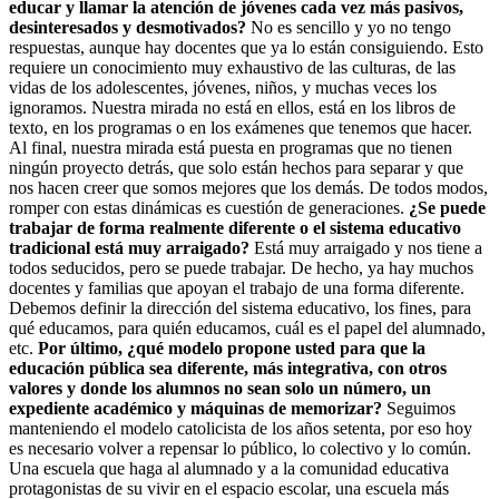
educar y llamar la atención de jóvenes cada vez más pasivos,
desinteresados y desmotivados?
No es sencillo y yo no tengo
respuestas, aunque hay docentes que ya lo están consiguiendo. Esto
requiere un conocimiento muy exhaustivo de las culturas, de las
vidas de los adolescentes, jóvenes, niños, y muchas veces los
ignoramos. Nuestra mirada no está en ellos, está en los libros de
texto, en los programas o en los exámenes que tenemos que hacer.
Al final, nuestra mirada está puesta en programas que no tienen
ningún proyecto detrás, que solo están hechos para separar y que
nos hacen creer que somos mejores que los demás. De todos modos,
romper con estas dinámicas es cuestión de generaciones.
¿Se puede
trabajar de forma realmente diferente o el sistema educativo
tradicional está muy arraigado?
Está muy arraigado y nos tiene a
todos seducidos, pero se puede trabajar. De hecho, ya hay muchos
docentes y familias que apoyan el trabajo de una forma diferente.
Debemos definir la dirección del sistema educativo, los fines, para
qué educamos, para quién educamos, cuál es el papel del alumnado,
etc.
Por último, ¿qué modelo propone usted para que la
educación pública sea diferente, más integrativa, con otros
valores y donde los alumnos no sean solo un número, un
expediente académico y máquinas de memorizar?
Seguimos
manteniendo el modelo catolicista de los años setenta, por eso hoy
es necesario volver a repensar lo público, lo colectivo y lo común.
Una escuela que haga al alumnado y a la comunidad educativa
protagonistas de su vivir en el espacio escolar, una escuela más