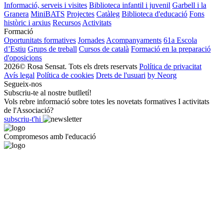
Informació, serveis i visites
Biblioteca infantil i juvenil
Garbell i la
Granera
MiniBATS
Projectes
Catàleg
Biblioteca d'educació
Fons
històric i arxius
Recursos
Activitats
Formació
Oportunitats formatives
Jornades
Acompanyaments
61a Escola
d’Estiu
Grups de treball
Cursos de català
Formació en la preparació
d'oposicions
2026© Rosa Sensat. Tots els drets reservats
Política de privacitat
Avís legal
Política de cookies
Drets de l'usuari
by Neorg
Segueix-nos
Subscriu-te al nostre butlletí!
Vols rebre informació sobre totes les novetats formatives I activitats
de l'Associació?
subscriu-t'hi
Compromesos amb l'educació