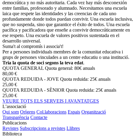
democrática y no más autoritaria. Cada vez hay más desconexión
entre familias, profesorado y alumnado. Necesitamos una escuela
laica que respete las identidades y las creencias de cada uno
profundamente donde todos puedan convivir. Una escuela inclusiva,
que no suspenda, sino que garantice el éxito de todos. Una escuela
pacífica y pacificadora que enseñe a convivir democráticamente en
ese respeto. Una escuela de valores positivos sustentada en el
desarrollo universal.
Suma't al compromís i associa't!
Per a persones individuals membres de la comunitat educativa i
grups de persones vinculades a un centre educatiu o una institució.
Tria la quota de soci segons la teva edat
.
QUOTA GENERAL
Quota general: 80€ anuals
80,00 €
QUOTA REDUIDA - JOVE
Quota reduida: 25€ anuals
25,00 €
QUOTA REDUIDA - SÈNIOR
Quota reduida: 25€ anuals
25,00 €
VEURE TOTS ELS SERVEIS I AVANTATGES
L’associació
Qui som
Orígens
Col.laboracions
Espais
Organització
Transparència
Contacte
Publicacions
Revistes
Subscripcions a revistes
Llibres
Biblioteca