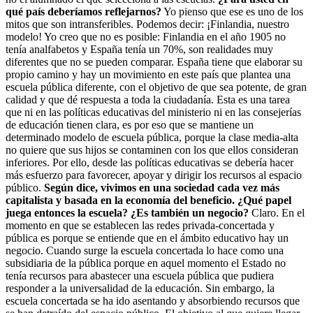
qué país deberíamos reflejarnos?
Yo pienso que ese es uno de los
mitos que son intransferibles. Podemos decir: ¡Finlandia, nuestro
modelo! Yo creo que no es posible: Finlandia en el año 1905 no
tenía analfabetos y España tenía un 70%, son realidades muy
diferentes que no se pueden comparar. España tiene que elaborar su
propio camino y hay un movimiento en este país que plantea una
escuela pública diferente, con el objetivo de que sea potente, de gran
calidad y que dé respuesta a toda la ciudadanía. Esta es una tarea
que ni en las políticas educativas del ministerio ni en las consejerías
de educación tienen clara, es por eso que se mantiene un
determinado modelo de escuela pública, porque la clase media-alta
no quiere que sus hijos se contaminen con los que ellos consideran
inferiores. Por ello, desde las políticas educativas se debería hacer
más esfuerzo para favorecer, apoyar y dirigir los recursos al espacio
público.
Según dice, vivimos en una sociedad cada vez más
capitalista y basada en la economía del beneficio. ¿Qué papel
juega entonces la escuela? ¿Es también un negocio?
Claro. En el
momento en que se establecen las redes privada-concertada y
pública es porque se entiende que en el ámbito educativo hay un
negocio. Cuando surge la escuela concertada lo hace como una
subsidiaria de la pública porque en aquel momento el Estado no
tenía recursos para abastecer una escuela pública que pudiera
responder a la universalidad de la educación. Sin embargo, la
escuela concertada se ha ido asentando y absorbiendo recursos que