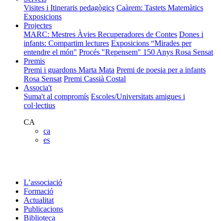
Visites i Itineraris pedagògics
Caàrem: Tastets Matemàtics
Exposicions
Projectes
MARC: Mestres Àvies Recuperadores de Contes
Dones i
infants: Compartim lectures
Exposicions “Mirades per
entendre el món"
Procés "Repensem"
150 Anys Rosa Sensat
Premis
Premi i guardons Marta Mata
Premi de poesia per a infants
Rosa Sensat
Premi Cassià Costal
Associa't
Suma't al compromís
Escoles/Universitats amigues i
col·lectius
CA
ca
es
L’associació
Formació
Actualitat
Publicacions
Biblioteca