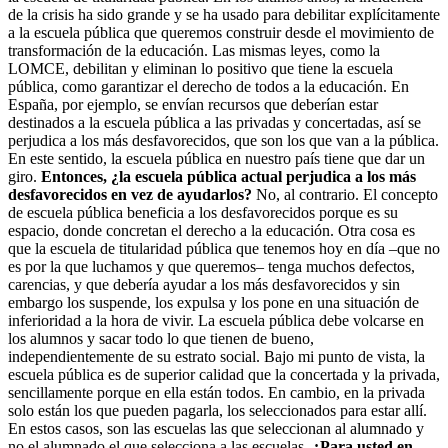
de la crisis ha sido grande y se ha usado para debilitar explícitamente
a la escuela pública que queremos construir desde el movimiento de
transformación de la educación. Las mismas leyes, como la
LOMCE, debilitan y eliminan lo positivo que tiene la escuela
pública, como garantizar el derecho de todos a la educación. En
España, por ejemplo, se envían recursos que deberían estar
destinados a la escuela pública a las privadas y concertadas, así se
perjudica a los más desfavorecidos, que son los que van a la pública.
En este sentido, la escuela pública en nuestro país tiene que dar un
giro.
Entonces, ¿la escuela pública actual
perjudica a los más
desfavorecidos en vez de ayudarlos?
No, al contrario. El concepto
de escuela pública beneficia a los desfavorecidos porque es su
espacio, donde concretan el derecho a la educación. Otra cosa es
que la escuela de titularidad pública que tenemos hoy en día –que no
es por la que luchamos y que queremos– tenga muchos defectos,
carencias, y que debería ayudar a los más desfavorecidos y sin
embargo los suspende, los expulsa y los pone en una situación de
inferioridad a la hora de vivir. La escuela pública debe volcarse en
los alumnos y sacar todo lo que tienen de bueno,
independientemente de su estrato social. Bajo mi punto de vista, la
escuela pública es de superior calidad que la concertada y la privada,
sencillamente porque en ella están todos. En cambio, en la privada
solo están los que pueden pagarla, los seleccionados para estar allí.
En estos casos, son las escuelas las que seleccionan al alumnado y
no el alumnado el que selecciona a las escuelas.
¿Para usted en