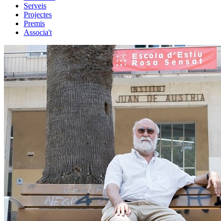
Serveis
Projectes
Premis
Associa't