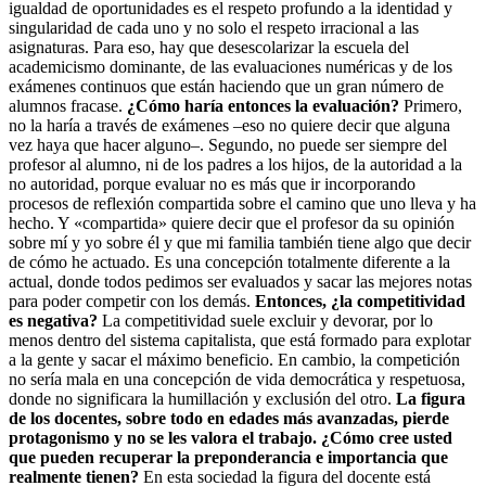
igualdad de oportunidades es el respeto profundo a la identidad y
singularidad de cada uno y no solo el respeto irracional a las
asignaturas. Para eso, hay que desescolarizar la escuela del
academicismo dominante, de las evaluaciones numéricas y de los
exámenes continuos que están haciendo que un gran número de
alumnos fracase.
¿Cómo haría entonces la evaluación?
Primero,
no la haría a través de exámenes –eso no quiere decir que alguna
vez haya que hacer alguno–. Segundo, no puede ser siempre del
profesor al alumno, ni de los padres a los hijos, de la autoridad a la
no autoridad, porque evaluar no es más que ir incorporando
procesos de reflexión compartida sobre el camino que uno lleva y ha
hecho. Y «compartida» quiere decir que el profesor da su opinión
sobre mí y yo sobre él y que mi familia también tiene algo que decir
de cómo he actuado. Es una concepción totalmente diferente a la
actual, donde todos pedimos ser evaluados y sacar las mejores notas
para poder competir con los demás.
Entonces, ¿la competitividad
es negativa?
La competitividad suele excluir y devorar, por lo
menos dentro del sistema capitalista, que está formado para explotar
a la gente y sacar el máximo beneficio. En cambio, la competición
no sería mala en una concepción de vida democrática y respetuosa,
donde no significara la humillación y exclusión del otro.
La figura
de los docentes, sobre todo en edades más avanzadas, pierde
protagonismo y no se les valora el trabajo. ¿Cómo cree usted
que pueden recuperar la preponderancia e importancia que
realmente tienen?
En esta sociedad la figura del docente está