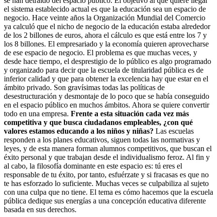
se han detraído del espacio público. El objetivo al que quiere llegar
el sistema establecido actual es que la educación sea un espacio de
negocio. Hace veinte años la Organización Mundial del Comercio
ya calculó que el nicho de negocio de la educación estaba alrededor
de los 2 billones de euros, ahora el cálculo es que está entre los 7 y
los 8 billones. El empresariado y la economía quieren aprovecharse
de ese espacio de negocio. El problema es que muchas veces, y
desde hace tiempo, el desprestigio de lo público es algo programado
y organizado para decir que la escuela de titularidad pública es de
inferior calidad y que para obtener la excelencia hay que estar en el
ámbito privado. Son gravísimas todas las políticas de
desestructuración y desmontaje de lo poco que se había conseguido
en el espacio público en muchos ámbitos. Ahora se quiere convertir
todo en una empresa.
Frente a esta situación cada vez más
competitiva y que busca ciudadanos empleables, ¿con qué
valores estamos educando a los niños y niñas?
Las escuelas
responden a los planes educativos, siguen todas las normativas y
leyes, y de esta manera forman alumnos competitivos, que buscan el
éxito personal y que trabajan desde el individualismo feroz. Al fin y
al cabo, la filosofía dominante en este espacio es: tú eres el
responsable de tu éxito, por tanto, esfuérzate y si fracasas es que no
te has esforzado lo suficiente. Muchas veces se culpabiliza al sujeto
con una culpa que no tiene. El tema es cómo hacemos que la escuela
pública dedique sus energías a una concepción educativa diferente
basada en sus derechos.