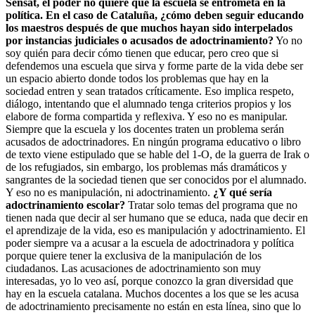
Sensat, el poder no quiere que la escuela se entrometa en la
política. En el caso de Cataluña, ¿cómo deben seguir educando
los maestros después de que muchos hayan sido interpelados
por instancias judiciales o acusados de adoctrinamiento?
Yo no
soy quién para decir cómo tienen que educar, pero creo que si
defendemos una escuela que sirva y forme parte de la vida debe ser
un espacio abierto donde todos los problemas que hay en la
sociedad entren y sean tratados críticamente. Eso implica respeto,
diálogo, intentando que el alumnado tenga criterios propios y los
elabore de forma compartida y reflexiva. Y eso no es manipular.
Siempre que la escuela y los docentes traten un problema serán
acusados de adoctrinadores. En ningún programa educativo o libro
de texto viene estipulado que se hable del 1-O, de la guerra de Irak o
de los refugiados, sin embargo, los problemas más dramáticos y
sangrantes de la sociedad tienen que ser conocidos por el alumnado.
Y eso no es manipulación, ni adoctrinamiento.
¿Y qué sería
adoctrinamiento escolar?
Tratar solo temas del programa que no
tienen nada que decir al ser humano que se educa, nada que decir en
el aprendizaje de la vida, eso es manipulación y adoctrinamiento. El
poder siempre va a acusar a la escuela de adoctrinadora y política
porque quiere tener la exclusiva de la manipulación de los
ciudadanos. Las acusaciones de adoctrinamiento son muy
interesadas, yo lo veo así, porque conozco la gran diversidad que
hay en la escuela catalana. Muchos docentes a los que se les acusa
de adoctrinamiento precisamente no están en esta línea, sino que lo