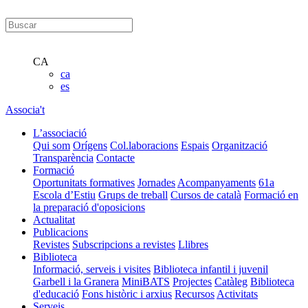
CA
ca
es
Associa't
L’associació
Qui som
Orígens
Col.laboracions
Espais
Organització
Transparència
Contacte
Formació
Oportunitats formatives
Jornades
Acompanyaments
61a
Escola d’Estiu
Grups de treball
Cursos de català
Formació en
la preparació d'oposicions
Actualitat
Publicacions
Revistes
Subscripcions a revistes
Llibres
Biblioteca
Informació, serveis i visites
Biblioteca infantil i juvenil
Garbell i la Granera
MiniBATS
Projectes
Catàleg
Biblioteca
d'educació
Fons històric i arxius
Recursos
Activitats
Serveis