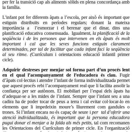
per fer la transició cap als aliments sòlids en plena concordança amb
la família.
L'infant pot fer diferents àpats a l’escola, per això és important que
estiguin distribuïts en períodes regulars; donant la mateixa
importància a l’esmorzar i el berenar que el dinar, dins una
planificació educativa consensuada. Igualment,
la planificació de la
seqüència i de les persones que intervenen en els àpats és molt
important i cal que les seves funcions estiguin clarament
determinades, per tal de facilitar que cada infant faci la seqüència
al seu ritme. (
Currículum i orientacions educació infantil primer
cicle).
Adquirir destreses per menjar sol forma part d’un procés lent
en el qual l’acompanyament de l’educadora és clau.
Fugir
d’àpats col·lectius i atendre l’infant de forma individualitzada permet
que aquest procés rebi l’acompanyament real que li facilita assolir la
confiança per ser autònom. El mobiliari per l’espai dels àpats ha
d’adequar-se a les mides de l’infant. Sempre que l’infant seu a una
cadira ha de poder tocar de peus a terra i cal evitar col·locar-lo en
elements que li impedeixin moure’s lliurement com gandules o
trones. Si l’infant encara no és capaç de seure i
per tal d’oferir una
atenció individualitzada, és important que la persona educadora
pugui donar el menjar a la falda als més petits
, tal com recomanen
les Orientacions del Currículum de primer cicle.
En l'organització