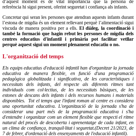
d’aquest moment és de vital importància que la persona de
referència hi sigui present, oferint seguretat i confiança als infants.
Concretar qui seran les persones que atendran aquests infants durant
l’estona de migdia és un element rellevant perquè l’alimentació sigui
viscuda de manera positiva per a ells.
El diàleg, la coordinació i
també la formació que hagin rebut les persones de migdia dels
centres educatius d'infantil i primària pot facilitar vetllar
perquè aquest sigui un moment plenament educatiu o no.
L'organització del temps
Els equips educatius d'educació infantil han d'organitzar la jornada
educativa de manera flexible, en funció d'una programació
pedagògica globalitzada i significativa, de les característiques i
necessitats dels infants, del respecte als diferents ritmes tant
individuals com col·lectius, de les necessitats bàsiques, de les
estones de descans dels infants i dels recursos humans i materials
disponibles. Tot el temps que l'infant roman al centre es considera
una oportunitat educativa. L'organització de la jornada s'ha de
considerar una part més de la programació educativa i s'ha
d'entendre i organitzar com un element flexible que respecti el ritme
natural del procés de descoberta i aprenentatge de cada infant, en
un clima de confiança, tranquil·litat i seguretat.(Decret 21/2023, de
7 de febrer, d'ordenació dels ensenyaments de l'educació infantil).