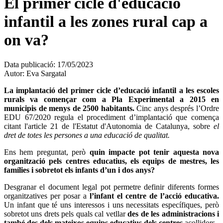
El primer cicle d'educació
infantil a les zones rural cap a
on va?
Data publicació:
17/05/2023
Autor:
Eva Sargatal
La implantació del primer cicle d’educació infantil a les escoles
rurals va començar com a Pla Experimental a 2015 en
municipis de menys de 2500 habitants.
Cinc anys després l’Ordre
EDU 67/2020 regula el procediment d’implantació que comença
citant l
'article 21 de l'Estatut d'Autonomia de Catalunya,
sobre
el
dret de totes les persones a una educació de qualitat.
Ens hem preguntat, però
quin impacte pot tenir aquesta nova
organització pels centres educatius, els equips de mestres, les
famílies i sobretot els infants d’un i dos anys?
Desgranar el document legal pot permetre definir diferents formes
organitzatives per posar a
l’infant el centre de l’acció educativa.
Un infant que té uns interessos i uns necessitats específiques, però
sobretot uns drets pels quals cal vetllar
des de les administracions i
també des dels mateixos equips educatius
dels centres
acollidors.