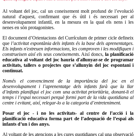
Al voltant del joc, cal un coneixement molt profund de l’evolució
natural d'aquest, confirmant que
és útil i és necessari per al
desenvolupament infantil, en la mesura en la qual els nens i les
nenes en són protagonistes.
El document d’Orientacions del Currículum de primer cicle defineix
que
l’activitat espontània dels infants és la base dels aprenentatges.
Els infants n'extreuen informacions, les comproven i les modifiquen i
construeixen així els seus coneixements
. Així doncs,
la planificació
educativa al voltant del joc hauria d'allunyar-se de programar
activitats, tallers o projectes que s’allunyin del joc espontani i
continuat.
Només el convenciment de la importància del joc en el
desenvolupament i l’aprenentatge dels infants farà que la llar
d’infants planifiqui el joc com una activitat prioritària, donant-li el
temps i l’espai necessari perquè formi part de la vida quotidiana al
centre i evitant, així, relegar-lo a la categoria d’entreteniment.
Posar el joc - i no les activitats- al centre de l’acció i la
planificació educativa forma part de l’adequació de l’espai als
infants d’un i dos anys.
Al voltant de les atencions a les cures quotidianes cal una observació