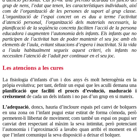
grup de nens, l’edat que tenen, les característiques individuals, així
com de l’organització de les persones de suport al grup classe.
L’organització de l’espai concret on es duu a terme l’activitat
d’atenció personal, l’organització dels materials necessaris, la
planificació de la seqüència concreta faciliten l’acció de la persona
educadora i augmenten l’autonomia dels infants. Els infants que no
participen de l’activitat han de poder mantenir el seu joc amb els
elements de l’aula, evitant situacions d’espera i inactivitat. Si la vida
a l’aula habitualment segueix aquest criteri, els infants no
necessiten l’atenció de l’adult per continuar
en el seu joc.
Les atencions a les cures
La fisiologia d’infants d’un i dos anys és molt heterogènia en la
pròpia evolutiva; per tant, definir un espai que les aculli demana una
planificació que faciliti el procés d’evolució, maduració i
creixement
de cada un dels infants i no pas d’un grup en si mateix.
L’adequació
, doncs, hauria d’incloure espais pel canvi de bolquers
en una zona on l’infant pugui estar estirat de forma còmoda, però
permetent-li llibertat de moviment; com també un espai on pugui ser
canviat dret respectant al màxim la seva intimitat, però potenciant
l’autonomia i l’aproximació a lavabo quan arribi el moment en el
que l’infant comuniqui la seva disposició a deixar el bolquer.