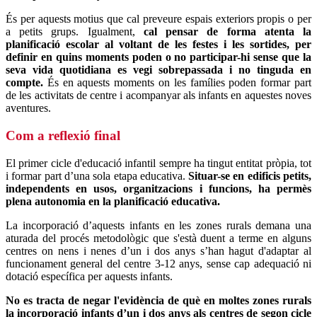
És per aquests motius que cal preveure espais exteriors propis o per
a petits grups. Igualment,
cal pensar de forma atenta la
planificació escolar al voltant de les festes i les sortides, per
definir en quins moments poden o no participar-hi sense que la
seva vida quotidiana es vegi sobrepassada i no tinguda en
compte.
És en aquests moments on les famílies poden formar part
de les activitats de centre i acompanyar als infants en aquestes noves
aventures.
Com a reflexió final
El primer cicle d'educació infantil sempre ha tingut entitat pròpia, tot
i formar part d’una sola etapa educativa.
Situar-se en edificis petits,
independents en usos, organitzacions i funcions, ha permès
plena autonomia en la planificació educativa.
La incorporació d’aquests infants en les zones rurals demana una
aturada del procés metodològic que s'està duent a terme en alguns
centres on nens i nenes d’un i dos anys s’han hagut d'adaptar al
funcionament general del centre 3-12 anys, sense cap adequació ni
dotació específica per aquests infants.
No es tracta de negar l'evidència de què en moltes zones rurals
la incorporació infants d’un i dos anys als centres de segon cicle