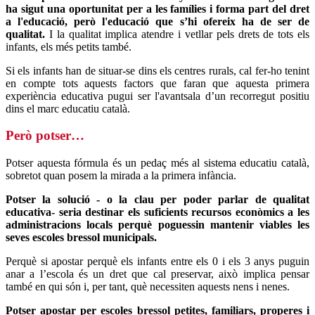
ha sigut una oportunitat per a les famílies i forma part del dret
a l'educació, però l'educació que s’hi ofereix ha de ser de
qualitat.
I la qualitat implica atendre i vetllar pels drets de tots els
infants, els més petits també.
Si els infants han de situar-se dins els centres rurals, cal fer-ho tenint
en compte tots aquests factors que faran que aquesta primera
experiència educativa pugui ser l'avantsala d’un recorregut positiu
dins el marc educatiu català.
Però potser…
Potser aquesta fórmula és un pedaç més al sistema educatiu català,
sobretot quan posem la mirada a la primera infància.
Potser la solució - o la clau per poder parlar de qualitat
educativa- seria destinar els suficients recursos econòmics a les
administracions locals perquè poguessin mantenir viables les
seves escoles bressol municipals.
Perquè si apostar perquè els infants entre els 0 i els 3 anys puguin
anar a l’escola és un dret que cal preservar, això implica pensar
també en qui són i, per tant, què necessiten aquests nens i nenes.
Potser apostar per escoles bressol petites, familiars, properes i