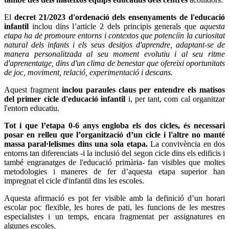
El
decret 21/2023 d'ordenació dels ensenyaments de l'educació
infantil
inclou dins l’article 2 dels principis generals que
aquesta
etapa ha de promoure entorns i contextos que potenciïn la curiositat
natural dels infants i els seus desitjos d'aprendre, adaptant-se de
manera personalitzada al seu moment evolutiu i al seu ritme
d'aprenentatge, dins d'un clima de benestar que ofereixi oportunitats
de joc, moviment, relació, experimentació i descans.
Aquest fragment
inclou paraules claus per entendre els matisos
del primer cicle d'educació infantil
i, per tant, com cal organitzar
l'entorn educatiu.
Tot i que l’etapa 0-6 anys engloba els dos cicles, és necessari
posar en relleu que l’organització d’un cicle i l'altre no manté
massa paral·lelismes dins una sola etapa.
La convivència en dos
entorns tan diferenciats -i la inclusió del segon cicle dins els edificis i
també engranatges de l'educació primària- fan visibles que moltes
metodologies i maneres de fer d’aquesta etapa superior han
impregnat el cicle d'infantil dins les escoles.
Aquesta afirmació es pot fer visible amb la definició d’un horari
escolar poc flexible, les hores de pati, les funcions de les mestres
especialistes i un temps, encara fragmentat per assignatures en
algunes escoles.