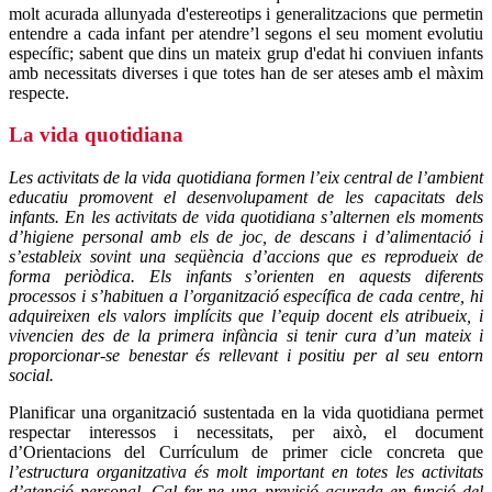
molt acurada allunyada d'estereotips i generalitzacions que permetin
entendre a cada infant per atendre’l segons el seu moment evolutiu
específic; sabent que dins un mateix grup d'edat hi conviuen infants
amb necessitats diverses i que totes han de ser ateses amb el màxim
respecte.
La vida quotidiana
Les activitats de la vida quotidiana formen l’eix central de l’ambient
educatiu promovent el desenvolupament de les capacitats dels
infants. En les activitats de vida quotidiana s’alternen els moments
d’higiene personal amb els de joc, de descans i d’alimentació i
s’estableix sovint una seqüència d’accions que es reprodueix de
forma periòdica. Els infants s’orienten en aquests diferents
processos i s’habituen a l’organització específica de cada centre, hi
adquireixen els valors implícits que l’equip docent els atribueix, i
vivencien des de la primera infància si tenir cura d’un mateix i
proporcionar-se benestar és rellevant i positiu per al seu entorn
social.
Planificar una organització sustentada en la vida quotidiana permet
respectar interessos i necessitats, per això, el document
d’Orientacions del Currículum de primer cicle concreta que
l’estructura organitzativa és molt important en totes les activitats
d’atenció personal. Cal fer-ne una previsió acurada en funció del