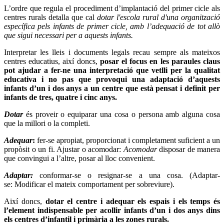
L’ordre que regula el procediment d’implantació del primer cicle als
centres rurals detalla que cal
dotar l'escola rural d'una organització
específica pels infants de primer cicle, amb l’adequació de tot allò
que sigui necessari per a aquests infants.
Interpretar les lleis i documents legals recau sempre als mateixos
centres educatius, així doncs,
posar el focus en les paraules claus
pot ajudar a fer-ne una interpretació que vetlli per la qualitat
educativa i no pas que provoqui una adaptació d’aquests
infants d’un i dos anys a un centre que està pensat i definit per
infants de tres, quatre i cinc anys.
Dotar
és proveir o equiparar una cosa o persona amb alguna cosa
que la millori o la completi.
Adequar
:
fer-se apropiat, proporcionat i completament suficient a un
propòsit o un fi. Ajustar o acomodar:
Acomodar
disposar de manera
que convingui a l’altre, posar al lloc convenient.
Adaptar:
conformar-se o resignar-se a una cosa. (Adaptar-
se:
Modificar el mateix comportament per sobreviure).
Així doncs,
dotar el centre i adequar els espais i els temps és
l’element indispensable per acollir infants d’un i dos anys dins
els centres d’infantil i primària a les zones rurals.