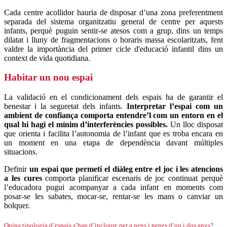
Cada centre acollidor hauria de disposar d’una zona preferentment
separada del sistema organitzatiu general de centre per aquests
infants, perquè puguin sentir-se atesos com a grup, dins un temps
dilatat i lluny de fragmentacions o horaris massa escolaritzats, fent
valdre la importància del primer cicle d'educació infantil dins un
context de vida quotidiana.
Habitar un nou espai
La validació en el condicionament dels espais ha de garantir el
benestar i la seguretat dels infants.
Interpretar l’espai com un
ambient de confiança comporta entendre’l com un entorn en el
qual hi hagi el mínim d’interferències possibles.
Un lloc disposat
que orienta i facilita l’autonomia de l’infant que es troba encara en
un moment en una etapa de dependència davant múltiples
situacions.
Definir
un espai que permeti el diàleg entre el joc i les atencions
a les cures
comporta planificar escenaris de joc continuat perquè
l’educadora pugui acompanyar a cada infant en moments com
posar-se les sabates, mocar-se, rentar-se les mans o canviar un
bolquer.
Quina tipologia d’espais s’han d’incloure per a nens i nenes d’un i dos anys?