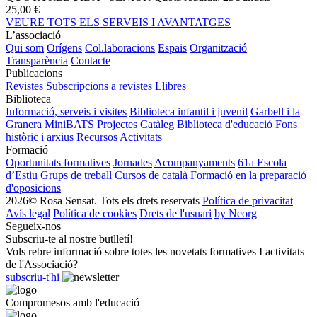
25,00 €
VEURE TOTS ELS SERVEIS I AVANTATGES
L’associació
Qui som
Orígens
Col.laboracions
Espais
Organització
Transparència
Contacte
Publicacions
Revistes
Subscripcions a revistes
Llibres
Biblioteca
Informació, serveis i visites
Biblioteca infantil i juvenil
Garbell i la
Granera
MiniBATS
Projectes
Catàleg
Biblioteca d'educació
Fons
històric i arxius
Recursos
Activitats
Formació
Oportunitats formatives
Jornades
Acompanyaments
61a Escola
d’Estiu
Grups de treball
Cursos de català
Formació en la preparació
d'oposicions
2026© Rosa Sensat. Tots els drets reservats
Política de privacitat
Avís legal
Política de cookies
Drets de l'usuari
by Neorg
Segueix-nos
Subscriu-te al nostre butlletí!
Vols rebre informació sobre totes les novetats formatives I activitats
de l'Associació?
subscriu-t'hi
Compromesos amb l'educació