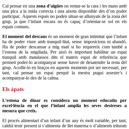
Cal pensar en una
zona d’aigües
on rentar-se la cara i les mans amb
una pica a la mida correcta i una aixeta disponible des d’on poder
participar. Aquests espais no poden situar-se allunyats de la zona del
grup, ja que l’infant encara no és capaç d’orientar-se sol en els
espais comuns.
El moment del descans
és un moment de gran intimitat que l’infant
ha de poder viure amb tranquil·litat, sense imposicions ni abandó.
Ha de poder descansar a mig matí si ho requereix com també a
l’estona de la migdiada. Per això és important habilitar un espai
tranquil amb matalassos dits el mateix espai de referència que
permeti poder-lo acompanyar sense haver de desatendre la resta del
grup. Acollir-lo en braços en aquests moments pot ser necessari, per
tant, cal pensar un espai perquè la mestra pugui asseure’s i
acompanyar-lo des de la calma.
Els àpats
L’estona de dinar es considera un moment educatiu per
excel·lència en el que l’infant amplia les seves destreses a
mesura que creix.
El procés alimentari d’un infant d’un any és molt variable, per tant,
caldrà tenir present si s’alimenta de llet materna o d’aliments triturats