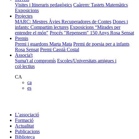
Visites i Itineraris pedagògics
Caàrem: Tastets Matemàtics
Exposicions
Projectes
MARC: Mestres Àvies Recuperadores de Contes
Dones i
infants: Compartim lectures
Exposicions “Mirades per
entendre el món"
Procés "Repensem"
150 Anys Rosa Sensat
Premis
Premi i guardons Marta Mata
Premi de poesia per a infants
Rosa Sensat
Premi Cassià Costal
Associa't
Suma't al compromís
Escoles/Universitats amigues i
col·lectius
CA
ca
es
L’associació
Formació
Actualitat
Publicacions
Biblioteca