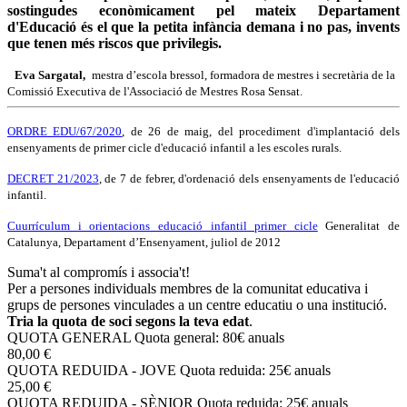
sostingudes econòmicament pel mateix Departament
d'Educació és el que la petita infància demana i no pas, invents
que tenen més riscos que privilegis.
Eva Sargatal,
mestra d’escola bressol, formadora de mestres i secretària de la
Comissió Executiva de l'Associació de Mestres Rosa Sensat.
ORDRE EDU/67/2020
, de 26 de maig, del procediment d'implantació dels
ensenyaments de primer cicle d'educació infantil a les escoles rurals.
DECRET 21/2023
, de 7 de febrer, d'ordenació dels ensenyaments de l'educació
infantil.
Cuurrículum i orientacions educació infantil primer cicle
Generalitat de
Catalunya, Departament d’Ensenyament, juliol de 2012
Suma't al compromís i associa't!
Per a persones individuals membres de la comunitat educativa i
grups de persones vinculades a un centre educatiu o una institució.
Tria la quota de soci segons la teva edat
.
QUOTA GENERAL
Quota general: 80€ anuals
80,00 €
QUOTA REDUIDA - JOVE
Quota reduida: 25€ anuals
25,00 €
QUOTA REDUIDA - SÈNIOR
Quota reduida: 25€ anuals