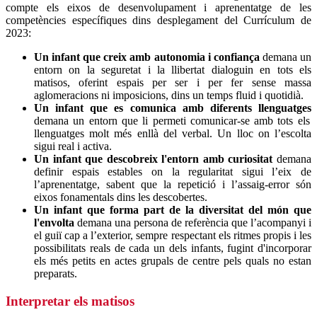
compte els eixos de desenvolupament i aprenentatge de les
competències específiques dins desplegament del Currículum de
2023:
Un infant que creix amb autonomia i confiança
demana un
entorn on la seguretat i la llibertat dialoguin en tots els
matisos, oferint espais per ser i per fer sense massa
aglomeracions ni imposicions, dins un temps fluid i quotidià.
Un infant que es comunica amb diferents llenguatges
demana un entorn que li permeti comunicar-se amb tots els
llenguatges molt més enllà del verbal. Un lloc on l’escolta
sigui real i activa.
Un infant que descobreix l'entorn amb curiositat
demana
definir espais estables on la regularitat sigui l’eix de
l’aprenentatge, sabent que la repetició i l’assaig-error són
eixos fonamentals dins les descobertes.
Un infant que forma part de la diversitat del món que
l'envolta
demana una persona de referència que l’acompanyi i
el guiï cap a l’exterior, sempre respectant els ritmes propis i les
possibilitats reals de cada un dels infants, fugint d'incorporar
els més petits en actes grupals de centre pels quals no estan
preparats.
Interpretar els matisos