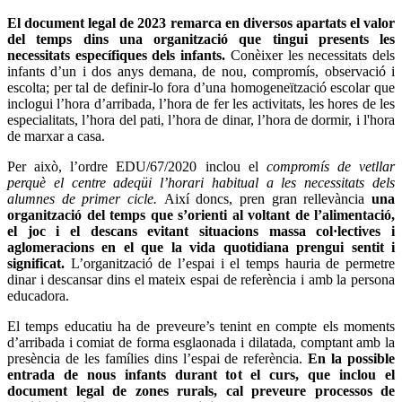
El document legal de 2023 remarca en diversos apartats el valor
del temps dins una organització que tingui presents les
necessitats específiques dels infants.
Conèixer les necessitats dels
infants d’un i dos anys demana, de nou, compromís, observació i
escolta; per tal de definir-lo fora d’una homogeneïtzació escolar que
inclogui l’hora d’arribada, l’hora de fer les activitats, les hores de les
especialitats, l’hora del pati, l’hora de dinar, l’hora de dormir, i l'hora
de marxar a casa.
Per això, l’ordre EDU/67/2020
inclou el
compromís de vetllar
perquè el centre adeqüi l’horari habitual a les necessitats dels
alumnes de primer cicle.
Així doncs, pren gran rellevància
una
organització del temps que s’orienti al voltant de l’alimentació,
el joc i el descans evitant situacions massa col·lectives i
aglomeracions en el que la vida quotidiana prengui sentit i
significat.
L’organització de l’espai i el temps hauria de permetre
dinar i descansar dins el mateix espai de referència i amb la persona
educadora.
El temps educatiu ha de preveure’s tenint en compte els moments
d’arribada i comiat de forma esglaonada i dilatada, comptant amb la
presència de les famílies dins l’espai de referència.
En la possible
entrada de nous infants durant tot el curs, que inclou el
document legal de zones rurals, cal preveure processos de