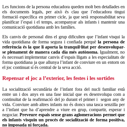
Les funcions de la persona educadora queden molt ben detallades en
els documents legals, per això és clau que l’educadora tingui
formació específica en primer cicle, ja que serà responsabilitat seva
planificar l’espai i el temps, acompanyar als infants i mantenir una
comunicació quotidiana amb les famílies.
Els canvis de personal dins el grup dificulten que l’infant visqui la
vida quotidiana de forma segura i confiada perquè
la persona de
referència és la que li aporta la tranquil·litat per desenvolupar-
se plenament de manera cada dia més autònoma.
Igualment, no
és necessari implementar canvis d’espais lligats a les especialitats de
forma quotidiana ja que allunya l’infant de conviure en un entorn on
el joc continuat sí és central de la seva acció.
Repensar el joc a l’exterior, les festes i les sortides
La socialització secundària de l’infant fora del nucli familiar està
entre un i dos anys en una fase inicial que es desenvolupa com a
continuïtat de la reafirmació del jo durant el primer i segon any de
vida. Conviure amb altres infants no és doncs una tasca senzilla per
a l’infant que ha d’aprendre a viure en grup, compartir, esperar i
negociar.
Preveure espais sense grans aglomeracions permet que
els infants visquin un procés de socialització de forma positiva,
no imposada ni forçada.