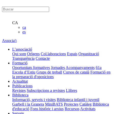
CA
ca
es
Associa't
L’associació
Qui som
Orígens
Col.laboracions
Espais
Organització
Transparència
Contacte
Formació
Oportunitats formatives
Jornades
Acompanyaments
61a
Escola d’Estiu
Grups de treball
Cursos de català
Formació en
la preparació d'oposicions
Actualitat
Publicacions
Revistes
Subscripcions a revistes
Llibres
Biblioteca
Informació, serveis i visites
Biblioteca infantil i juvenil
Garbell i la Granera
MiniBATS
Projectes
Catàleg
Biblioteca
d'educació
Fons històric i arxius
Recursos
Activitats
Serveis