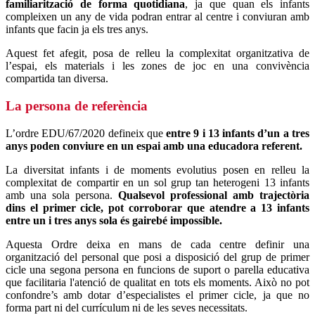
familiarització de forma quotidiana
, ja que quan els infants
compleixen un any de vida podran entrar al centre i conviuran amb
infants que facin ja els tres anys.
Aquest fet afegit, posa de relleu la complexitat organitzativa de
l’espai, els materials i les zones de joc en una convivència
compartida tan diversa.
La persona de referència
L’ordre EDU/67/2020 defineix que
entre 9 i 13 infants d’un a tres
anys poden conviure en un espai amb una educadora referent.
La diversitat infants i de moments evolutius posen en relleu la
complexitat de compartir en un sol grup tan heterogeni 13 infants
amb una sola persona.
Qualsevol professional amb trajectòria
dins el primer cicle, pot corroborar que atendre a 13 infants
entre un i tres anys sola és gairebé impossible.
Aquesta Ordre deixa en mans de cada centre definir una
organització del personal que posi a disposició del grup de primer
cicle una segona persona en funcions de suport o parella educativa
que facilitaria l'atenció de qualitat en tots els moments. Això no pot
confondre’s amb dotar d’especialistes el primer cicle, ja que no
forma part ni del currículum ni de les seves necessitats.