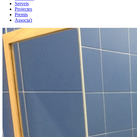
Serveis
Projectes
Premis
Associa't