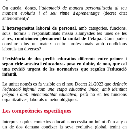
On queda, doncs, l’
adaptació de manera personalitzada al seu
moment evolutiu i al seu ritme d'aprenentatge
(decret citat
anteriorment)
?
L’heterogeneïtat laboral de personal
, amb categories, funcions,
sous, horaris i responsabilitats massa allunyades les unes de les
altres,
condicionen plenament la unitat de l’etapa.
Com poden
conviure dins un mateix centre professionals amb condicions
laborals tan diverses?
L’existència de dos perfils educatius diferents entre primer i
segon cicle -mestra i educadora- posa en dubte, de nou, que cal
una revisió urgent de les normatives que regulen l'educació
infantil.
La unitat només es fa visible en el nou Decret 21/2023 que
defineix
l'educació infantil com una etapa educativa única, amb identitat
pròpia i amb intencionalitat educativa
; però no en les funcions
organitzatives, laborals o metodològiques.
Les competències específiques
Interpretar quins contextos educatius necessita un infant d’un any o
un de dos demana conèixer la seva evolutiva global, tenint en