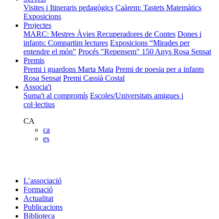
Visites i Itineraris pedagògics
Caàrem: Tastets Matemàtics
Exposicions
Projectes
MARC: Mestres Àvies Recuperadores de Contes
Dones i
infants: Compartim lectures
Exposicions “Mirades per
entendre el món"
Procés "Repensem"
150 Anys Rosa Sensat
Premis
Premi i guardons Marta Mata
Premi de poesia per a infants
Rosa Sensat
Premi Cassià Costal
Associa't
Suma't al compromís
Escoles/Universitats amigues i
col·lectius
CA
ca
es
L’associació
Formació
Actualitat
Publicacions
Biblioteca