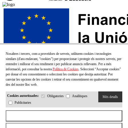
Nosaltres i tercers, com a proveïdors de serveis, utilitzem cookies i tecnologies
similars (d'ara endavant, “cookies”) per proporcionar i protegir els nostres serveis, per
entendre i millorar el seu rendiment i per publicar anuncis rellevants. Per a més
informació, pot consultar la nostra
Política de Cookies
. Seleccioni “Acceptar cookies”
per donar el seu consentiment o seleccioni les cookies que desitja autoritzar. Pot
canviar les opcions de les cookies i retirar el seu consentiment en qualsevol moment
des del nostre lloc web.
Cookies autoritzades:
Obligatories
Analítiques
Més detalls
Publicitaries
SUBSCRIU-TE AL NOSTRE BUTLLETÍ!
Aceptar todas las cookies
Correu electrónic