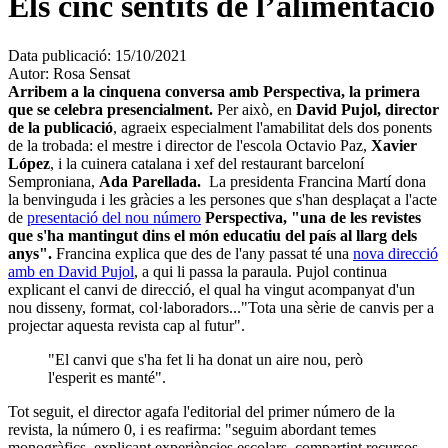
Els cinc sentits de l’alimentació
Data publicació:
15/10/2021
Autor:
Rosa Sensat
Arribem a la cinquena conversa amb Perspectiva, la primera
que se celebra presencialment.
Per això, en
David Pujol, director
de la publicació
, agraeix especialment l'amabilitat dels dos ponents
de la trobada: el mestre i director de l'escola Octavio Paz,
Xavier
López
, i la cuinera catalana i xef del restaurant barceloní
Semproniana,
Ada Parellada.
La presidenta Francina Martí dona
la benvinguda i les gràcies a les persones que s'han desplaçat a l'acte
de
presentació del nou número
Perspectiva, "una de les revistes
que s'ha mantingut dins el món educatiu del país al llarg dels
anys".
Francina explica que des de l'any passat té una
nova direcció
amb en David Pujol
, a qui li passa la paraula. Pujol continua
explicant el canvi de direcció, el qual ha vingut acompanyat d'un
nou disseny, format, col·laboradors..."Tota una sèrie de canvis per a
projectar aquesta revista cap al futur".
"El canvi que s'ha fet li ha donat un aire nou, però
l'esperit es manté".
Tot seguit, el director agafa l'editorial del primer número de la
revista, la número 0, i es reafirma: "seguim abordant temes
monogràfics, explicant experiències escolars, compartint recursos