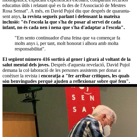
educatius útils i relatant què es fa des de l'Associació de Mestres
Rosa Sensat". A més, en David Pujol diu que després de quaranta-
sent anys,
la revista segueix parlant i defensant la mateixa
inclusió: "és l'escola la que s'ha de posar al servei de cada
infant, no és cada nen i nena que s'ha d'adaptar a l'escola".
"Em sento continuador d'una feina que va començar fa
molts anys i, per tant, molt honorat i alhora amb molta
responsabilitat".
El següent número 416 sortirà al gener i girarà al voltant de la
salut mental dels joves.
Després d'aquesta revelació, David Pujol
demana la col·laboració de les persones assistents per donar a
conèixer la revista i
encoratja a "fer arribar crítiques, les quals
són benvingudes perquè ajuden a reflexionar sobre què fem".