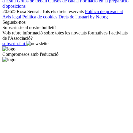
d’Estiu
Grups de treball
Cursos de català
Formació en la preparació
d'oposicions
2026© Rosa Sensat. Tots els drets reservats
Política de privacitat
Avís legal
Política de cookies
Drets de l'usuari
by Neorg
Segueix-nos
Subscriu-te al nostre butlletí!
Vols rebre informació sobre totes les novetats formatives I activitats
de l'Associació?
subscriu-t'hi
Compromesos amb l'educació