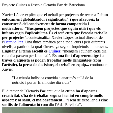
Projecte Cuines a l'escola Octavio Paz de Barcelona
Xavier López explica que el treball per projectes de recerca
"t
é un
enfocament globalitzador i significatiu" i que afavoreix la
construcció del coneixement de forma compartida i
motivadora.
"Busquem projectes que siguin útils i que els
infants vegin l’aplicabilitat. És el setè curs que l’escola treballa
per projectes",
contextualitza Xavier López, actual director de
l'
Octavio Paz
. Una única temàtica per a tot el curs i pels diferents
nivells, a partir de la qual s'investiga segons inquietuds i interessos.
Enguany el tema escollit és
Cuines
: "mengem i cuinem cada dia...
cada dia passem per la cuina!".
És una font d'aprenentatge i a
través d'aquesta es poden treballar molts llenguatges (com
l'artístic), la presa de decisions, el treball en equip...
continua en
Xavier.
"La mirada holística convida a anar més enllà de la
nutrició i portar-la al nostre dia a dia"
El director de l'Octavio Paz creu que
la cuina ha d'aportar
creativitat, s'ha de treballar segura i tenint en compte molts
aspectes: la salut, el malbaratament...
"Hem de treballar els
cinc
sentits de l'alimentació
com diu l'Ada Parellada".