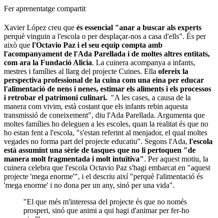
Fer aprenentatge compartit
Xavier López creu que
és essencial "anar a buscar als experts
perquè vinguin a l'escola o per desplaçar-nos a casa d'ells". És per
això que
l'Octavio Paz i el seu equip compta amb
l'acompanyament de l'Ada Parellada
i de moltes altres entitats,
com ara la Fundació Alicia
. La cuinera acompanya a infants,
mestres i famílies al llarg del projecte Cuines. Ella
ofereix la
perspectiva professional de la cuina com una eina per educar
l'alimentació de nens i nenes, estimar els aliments i els processos
i retrobar el patrimoni culinari.
"A les cases, a causa de la
manera com vivim, està costant que els infants rebin aquesta
transmissió de coneixement", diu l'Ada Parellada. Argumenta que
moltes famílies ho deleguen a les escoles, quan la realitat és que no
ho estan fent a l'escola, "s'estan referint al menjador, el qual moltes
vegades no forma part del projecte educatiu". Segons l'Ada,
l'escola
està assumint una sèrie de tasques que no li pertoquen "de
manera molt fragmentada i molt intuïtiva"
. Per aquest motiu, la
cuinera celebra que l'escola Octavio Paz s'hagi embarcat en "aquest
projecte 'mega enorme'", i el descriu així "perquè l'alimentació és
'mega enorme' i no dona per un any, sinó per una vida".
"El que més m'interessa del projecte és que no només
prosperi, sinó que animi a qui hagi d'animar per fer-ho