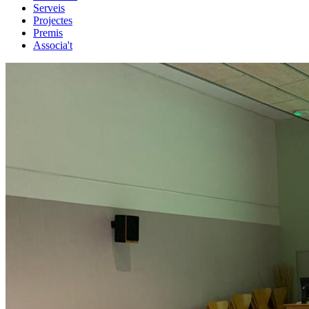
Serveis
Projectes
Premis
Associa't