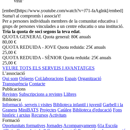
viral"
[embed]https://www.youtube.com/watch?v=J71-faAglnk[/embed]
Suma't al compromís i associa't!
Per a persones individuals membres de la comunitat educativa i
grups de persones vinculades a un centre educatiu o una institució.
Tria la quota de soci segons la teva edat
.
QUOTA GENERAL
Quota general: 80€ anuals
80,00 €
QUOTA REDUIDA - JOVE
Quota reduida: 25€ anuals
25,00 €
QUOTA REDUIDA - SÈNIOR
Quota reduida: 25€ anuals
25,00 €
VEURE TOTS ELS SERVEIS I AVANTATGES
L’associació
Qui som
Orígens
Col.laboracions
Espais
Organització
Transparència
Contacte
Publicacions
Revistes
Subscripcions a revistes
Llibres
Biblioteca
Informació, serveis i visites
Biblioteca infantil i juvenil
Garbell i la
Granera
MiniBATS
Projectes
Catàleg
Biblioteca d'educació
Fons
històric i arxius
Recursos
Activitats
Formació
Oportunitats formatives
Jornades
Acompanyaments
61a Escola