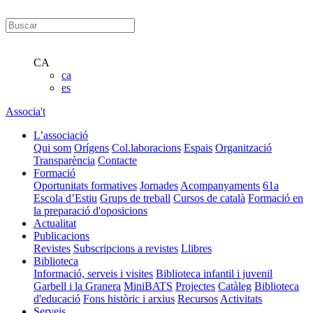
CA
ca
es
Associa't
L’associació
Qui som
Orígens
Col.laboracions
Espais
Organització
Transparència
Contacte
Formació
Oportunitats formatives
Jornades
Acompanyaments
61a
Escola d’Estiu
Grups de treball
Cursos de català
Formació en
la preparació d'oposicions
Actualitat
Publicacions
Revistes
Subscripcions a revistes
Llibres
Biblioteca
Informació, serveis i visites
Biblioteca infantil i juvenil
Garbell i la Granera
MiniBATS
Projectes
Catàleg
Biblioteca
d'educació
Fons històric i arxius
Recursos
Activitats
Serveis