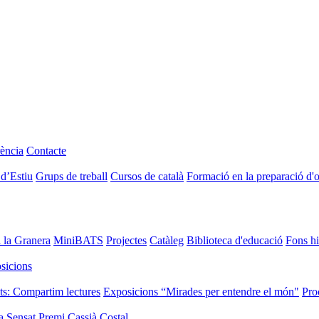
ència
Contacte
 d’Estiu
Grups de treball
Cursos de català
Formació en la preparació d'
i la Granera
MiniBATS
Projectes
Catàleg
Biblioteca d'educació
Fons hi
sicions
ts: Compartim lectures
Exposicions “Mirades per entendre el món"
Pro
a Sensat
Premi Cassià Costal