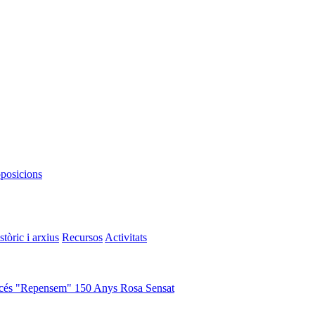
oposicions
stòric i arxius
Recursos
Activitats
cés "Repensem"
150 Anys Rosa Sensat