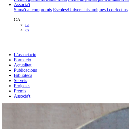
Associa't
Suma't al compromís
Escoles/Universitats amigues i col·lectius
CA
ca
es
L’associació
Formació
Actualitat
Publicacions
Biblioteca
Serveis
Projectes
Premis
Associa't