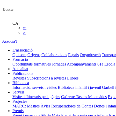
CA
ca
es
Associa't
L’associació
Qui som
Orígens
Col.laboracions
Espais
Organització
Transpar
Formació
Oportunitats formatives
Jornades
Acompanyaments
61a Escola
Actualitat
Publicacions
Revistes
Subscripcions a revistes
Llibres
Biblioteca
Informació, serveis i visites
Biblioteca infantil i juvenil
Garbell 
Serveis
Visites i Itineraris pedagògics
Caàrem: Tastets Matemàtics
Expo
Projectes
MARC: Mestres Àvies Recuperadores de Contes
Dones i infan
Premis
Premi i guardons Marta Mata
Premi de poesia per a infants Ros