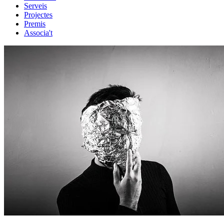
Serveis
Projectes
Premis
Associa't