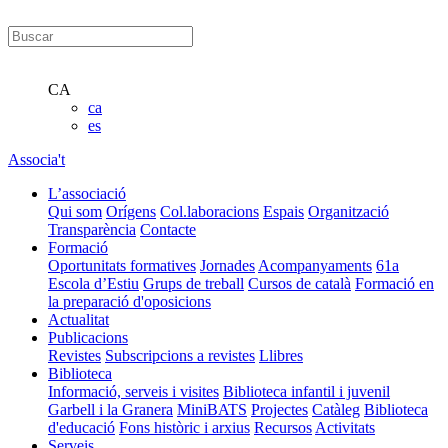
CA
ca
es
Associa't
L’associació
Qui som
Orígens
Col.laboracions
Espais
Organització
Transparència
Contacte
Formació
Oportunitats formatives
Jornades
Acompanyaments
61a
Escola d’Estiu
Grups de treball
Cursos de català
Formació en
la preparació d'oposicions
Actualitat
Publicacions
Revistes
Subscripcions a revistes
Llibres
Biblioteca
Informació, serveis i visites
Biblioteca infantil i juvenil
Garbell i la Granera
MiniBATS
Projectes
Catàleg
Biblioteca
d'educació
Fons històric i arxius
Recursos
Activitats
Serveis