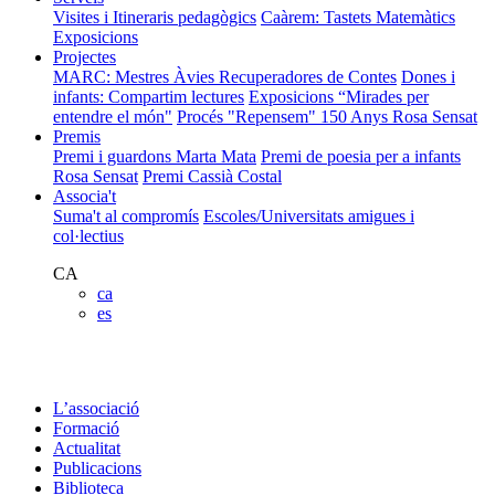
Visites i Itineraris pedagògics
Caàrem: Tastets Matemàtics
Exposicions
Projectes
MARC: Mestres Àvies Recuperadores de Contes
Dones i
infants: Compartim lectures
Exposicions “Mirades per
entendre el món"
Procés "Repensem"
150 Anys Rosa Sensat
Premis
Premi i guardons Marta Mata
Premi de poesia per a infants
Rosa Sensat
Premi Cassià Costal
Associa't
Suma't al compromís
Escoles/Universitats amigues i
col·lectius
CA
ca
es
L’associació
Formació
Actualitat
Publicacions
Biblioteca