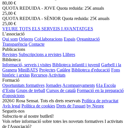
80,00 €
QUOTA REDUIDA - JOVE
Quota reduida: 25€ anuals
25,00 €
QUOTA REDUIDA - SÈNIOR
Quota reduida: 25€ anuals
25,00 €
VEURE TOTS ELS SERVEIS I AVANTATGES
L’associació
Qui som
Orígens
Col.laboracions
Espais
Organització
Transparència
Contacte
Publicacions
Revistes
Subscripcions a revistes
Llibres
Biblioteca
Informació, serveis i visites
Biblioteca infantil i juvenil
Garbell i la
Granera
MiniBATS
Projectes
Catàleg
Biblioteca d'educació
Fons
històric i arxius
Recursos
Activitats
Formació
Oportunitats formatives
Jornades
Acompanyaments
61a Escola
d’Estiu
Grups de treball
Cursos de català
Formació en la preparació
d'oposicions
2026© Rosa Sensat. Tots els drets reservats
Política de privacitat
Avís legal
Política de cookies
Drets de l'usuari
by Neorg
Segueix-nos
Subscriu-te al nostre butlletí!
Vols rebre informació sobre totes les novetats formatives I activitats
de l'Associació?