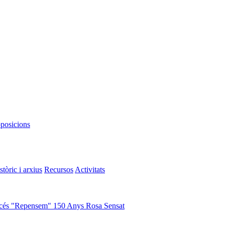
oposicions
stòric i arxius
Recursos
Activitats
cés "Repensem"
150 Anys Rosa Sensat