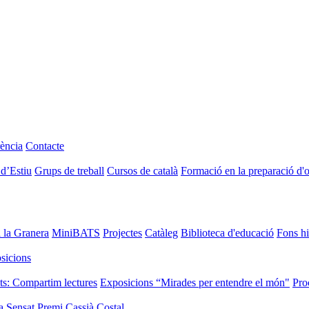
ència
Contacte
 d’Estiu
Grups de treball
Cursos de català
Formació en la preparació d'
i la Granera
MiniBATS
Projectes
Catàleg
Biblioteca d'educació
Fons hi
sicions
ts: Compartim lectures
Exposicions “Mirades per entendre el món"
Pro
a Sensat
Premi Cassià Costal