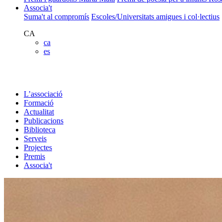
Associa't
Suma't al compromís
Escoles/Universitats amigues i col·lectius
CA
ca
es
L’associació
Formació
Actualitat
Publicacions
Biblioteca
Serveis
Projectes
Premis
Associa't