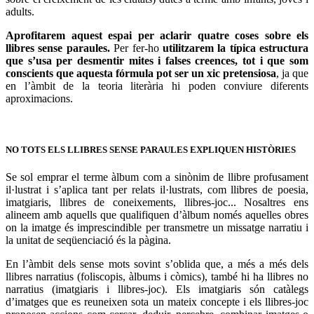
adults.
Aprofitarem aquest espai per aclarir quatre coses sobre els
llibres sense paraules.
Per fer-ho
utilitzarem la típica estructura
que s’usa per desmentir mites i falses creences, tot i que som
conscients que aquesta fórmula pot ser un xic pretensiosa
, ja que
en l’àmbit de la teoria literària hi poden conviure diferents
aproximacions.
NO TOTS ELS LLIBRES SENSE PARAULES EXPLIQUEN HISTÒRIES
Se sol emprar el terme àlbum com a sinònim de llibre profusament
il·lustrat i s’aplica tant per relats il·lustrats, com llibres de poesia,
imatgiaris, llibres de coneixements, llibres-joc... Nosaltres ens
alineem amb aquells que qualifiquen d’àlbum només aquelles obres
on la imatge és imprescindible per transmetre un missatge narratiu i
la unitat de seqüenciació és la pàgina.
En l’àmbit dels sense mots sovint s’oblida que, a més a més dels
llibres narratius (foliscopis, àlbums i còmics), també hi ha llibres no
narratius (imatgiaris i llibres-joc). Els imatgiaris són catàlegs
d’imatges que es reuneixen sota un mateix concepte i els llibres-joc