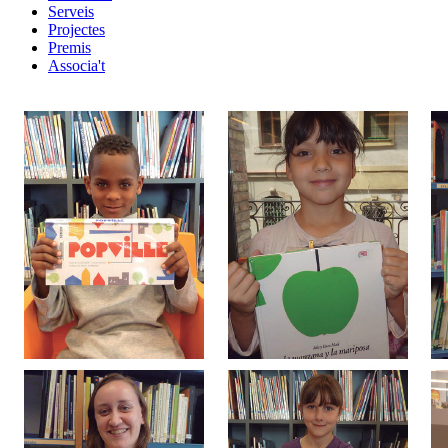
Serveis
Projectes
Premis
Associa't