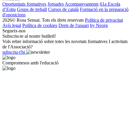
Oportunitats formatives
Jornades
Acompanyaments
61a Escola
d’Estiu
Grups de treball
Cursos de català
Formació en la preparació
d'oposicions
2026© Rosa Sensat. Tots els drets reservats
Política de privacitat
Avís legal
Política de cookies
Drets de l'usuari
by Neorg
Segueix-nos
Subscriu-te al nostre butlletí!
Vols rebre informació sobre totes les novetats formatives I activitats
de l'Associació?
subscriu-t'hi
Compromesos amb l'educació