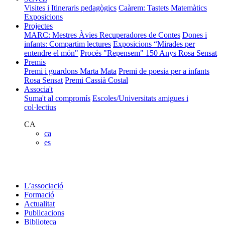
Visites i Itineraris pedagògics
Caàrem: Tastets Matemàtics
Exposicions
Projectes
MARC: Mestres Àvies Recuperadores de Contes
Dones i
infants: Compartim lectures
Exposicions “Mirades per
entendre el món"
Procés "Repensem"
150 Anys Rosa Sensat
Premis
Premi i guardons Marta Mata
Premi de poesia per a infants
Rosa Sensat
Premi Cassià Costal
Associa't
Suma't al compromís
Escoles/Universitats amigues i
col·lectius
CA
ca
es
L’associació
Formació
Actualitat
Publicacions
Biblioteca