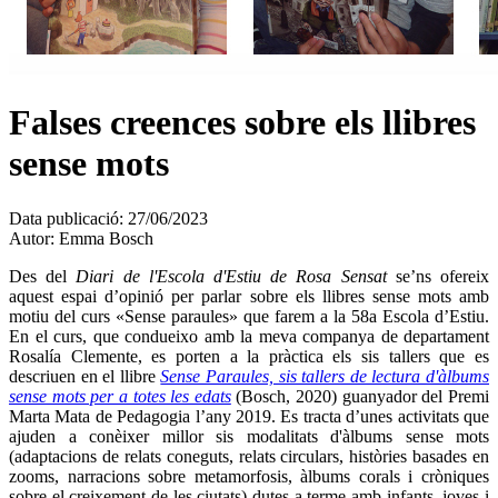
Falses creences sobre els llibres
sense mots
Data publicació:
27/06/2023
Autor:
Emma Bosch
Des del
Diari de l'Escola d'Estiu de Rosa Sensat
se’ns ofereix
aquest espai d’opinió per parlar sobre els llibres sense mots amb
motiu del curs «Sense paraules» que farem a la 58a Escola d’Estiu.
En el curs, que condueixo amb la meva companya de departament
Rosalía Clemente, es porten a la pràctica els sis tallers que es
descriuen en el llibre
Sense Paraules, sis tallers de lectura d'àlbums
sense mots per a totes les edats
(Bosch, 2020) guanyador del Premi
Marta Mata de Pedagogia l’any 2019. Es tracta d’unes activitats que
ajuden a conèixer millor sis modalitats d'àlbums sense mots
(adaptacions de relats coneguts, relats circulars, històries basades en
zooms, narracions sobre metamorfosis, àlbums corals i cròniques
sobre el creixement de les ciutats) dutes a terme amb infants, joves i