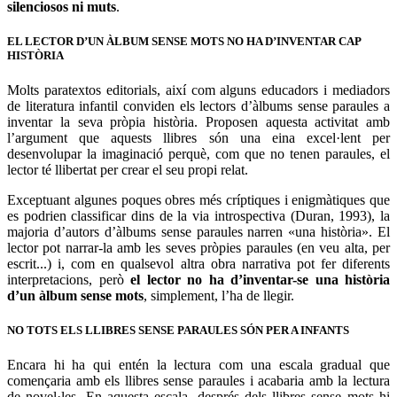
silenciosos ni muts
.
EL LECTOR D’UN ÀLBUM SENSE MOTS NO HA D’INVENTAR CAP
HISTÒRIA
Molts paratextos editorials, així com alguns educadors i mediadors
de literatura infantil conviden els lectors d’àlbums sense paraules a
inventar la seva pròpia història. Proposen aquesta activitat amb
l’argument que aquests llibres són una eina excel·lent per
desenvolupar la imaginació perquè, com que no tenen paraules, el
lector té llibertat per crear el seu propi relat.
Exceptuant algunes poques obres més críptiques i enigmàtiques que
es podrien classificar dins de la via introspectiva (Duran, 1993), la
majoria d’autors d’àlbums sense paraules narren «una història». El
lector pot narrar-la amb les seves pròpies paraules (en veu alta, per
escrit...) i, com en qualsevol altra obra narrativa pot fer diferents
interpretacions, però
el lector no ha d’inventar-se una història
d’un àlbum sense mots
, simplement, l’ha de llegir.
NO TOTS ELS LLIBRES SENSE PARAULES SÓN PER A INFANTS
Encara hi ha qui entén la lectura com una escala gradual que
començaria amb els llibres sense paraules i acabaria amb la lectura
de novel·les. En aquesta escala, després dels llibres sense mots hi