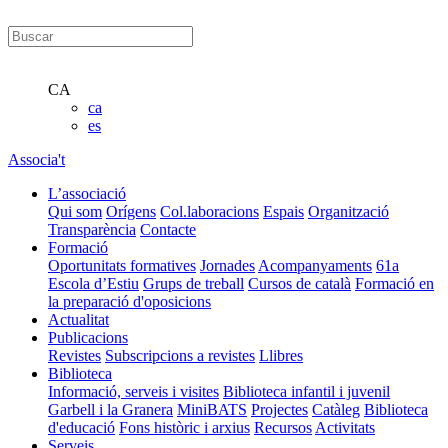
CA
ca
es
Associa't
L’associació
Qui som
Orígens
Col.laboracions
Espais
Organització
Transparència
Contacte
Formació
Oportunitats formatives
Jornades
Acompanyaments
61a
Escola d’Estiu
Grups de treball
Cursos de català
Formació en
la preparació d'oposicions
Actualitat
Publicacions
Revistes
Subscripcions a revistes
Llibres
Biblioteca
Informació, serveis i visites
Biblioteca infantil i juvenil
Garbell i la Granera
MiniBATS
Projectes
Catàleg
Biblioteca
d'educació
Fons històric i arxius
Recursos
Activitats
Serveis