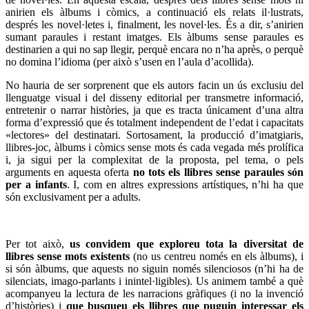
anirien els àlbums i còmics, a continuació els relats il·lustrats,
després les novel·letes i, finalment, les novel·les. És a dir, s’anirien
sumant paraules i restant imatges. Els àlbums sense paraules es
destinarien a qui no sap llegir, perquè encara no n’ha après, o perquè
no domina l’idioma (per això s’usen en l’aula d’acollida).
No hauria de ser sorprenent que els autors facin un ús exclusiu del
llenguatge visual i del disseny editorial per transmetre informació,
entretenir o narrar històries, ja que es tracta únicament d’una altra
forma d’expressió que és totalment independent de l’edat i capacitats
«lectores» del destinatari. Sortosament, la producció d’imatgiaris,
llibres-joc, àlbums i còmics sense mots és cada vegada més prolífica
i, ja sigui per la complexitat de la proposta, pel tema, o pels
arguments en aquesta oferta
no tots els llibres sense paraules són
per a infants
. I, com en altres expressions artístiques, n’hi ha que
són exclusivament per a adults.
Per tot això,
us convidem que exploreu tota la diversitat de
llibres sense mots existents
(no us centreu només en els àlbums), i
si són àlbums, que aquests no siguin només silenciosos (n’hi ha de
silenciats, imago-parlants i inintel·ligibles). Us animem també a què
acompanyeu la lectura de les narracions gràfiques (i no la invenció
d’històries) i
que busqueu els llibres que puguin interessar els