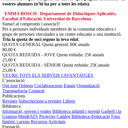
vostres alumnes (n’hi ha per a totes les edats).
EMMA BOSCH
Departament de Didàctiques Aplicades,
Facultat d'Educació, Universitat de Barcelona
Suma't al compromís i associa't!
Per a persones individuals membres de la comunitat educativa i
grups de persones vinculades a un centre educatiu o una institució.
Tria la quota de soci segons la teva edat
.
QUOTA GENERAL
Quota general: 80€ anuals
80,00 €
QUOTA REDUIDA - JOVE
Quota reduida: 25€ anuals
25,00 €
QUOTA REDUIDA - SÈNIOR
Quota reduida: 25€ anuals
25,00 €
VEURE TOTS ELS SERVEIS I AVANTATGES
L’associació
Qui som
Orígens
Col.laboracions
Espais
Organització
Transparència
Contacte
Publicacions
Revistes
Subscripcions a revistes
Llibres
Biblioteca
Informació, serveis i visites
Biblioteca infantil i juvenil
Garbell i la
Granera
MiniBATS
Projectes
Catàleg
Biblioteca d'educació
Fons
històric i arxius
Recursos
Activitats
Formació