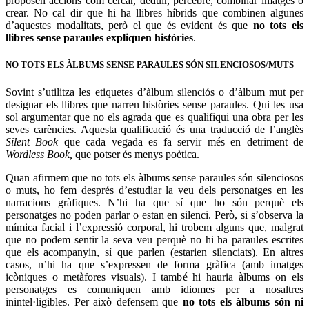
proposen accions com cercar, deduir, percebre, combinar imatges o
crear. No cal dir que hi ha llibres híbrids que combinen algunes
d’aquestes modalitats, però el que és evident és que
no tots els
llibres sense paraules expliquen històries
.
NO TOTS ELS ÀLBUMS SENSE PARAULES SÓN SILENCIOSOS/MUTS
Sovint s’utilitza les etiquetes d’àlbum silenciós o d’àlbum mut per
designar els llibres que narren històries sense paraules. Qui les usa
sol argumentar que no els agrada que es qualifiqui una obra per les
seves carències. Aquesta qualificació és una traducció de l’anglès
Silent Book
que cada vegada es fa servir més en detriment de
Wordless Book,
que potser és
menys poètica.
Quan afirmem que no tots els àlbums sense paraules són silenciosos
o muts, ho fem després d’estudiar la veu dels personatges en les
narracions gràfiques. N’hi ha que sí que ho són perquè els
personatges no poden parlar o estan en silenci. Però, si s’observa la
mímica facial i l’expressió corporal, hi trobem alguns que, malgrat
que no podem sentir la seva veu perquè no hi ha paraules escrites
que els acompanyin, sí que parlen (estarien silenciats). En altres
casos, n’hi ha que s’expressen de forma gràfica (amb imatges
icòniques o metàfores visuals). I també hi hauria àlbums on els
personatges es comuniquen amb idiomes per a nosaltres
inintel·ligibles. Per això defensem que
no tots els àlbums són ni