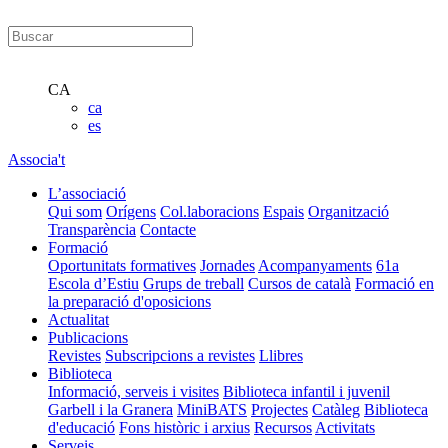
CA
ca
es
Associa't
L’associació
Qui som
Orígens
Col.laboracions
Espais
Organització
Transparència
Contacte
Formació
Oportunitats formatives
Jornades
Acompanyaments
61a
Escola d’Estiu
Grups de treball
Cursos de català
Formació en
la preparació d'oposicions
Actualitat
Publicacions
Revistes
Subscripcions a revistes
Llibres
Biblioteca
Informació, serveis i visites
Biblioteca infantil i juvenil
Garbell i la Granera
MiniBATS
Projectes
Catàleg
Biblioteca
d'educació
Fons històric i arxius
Recursos
Activitats
Serveis