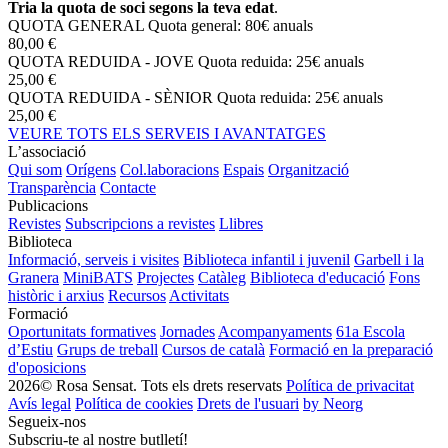
Tria la quota de soci segons la teva edat
.
QUOTA GENERAL
Quota general: 80€ anuals
80,00 €
QUOTA REDUIDA - JOVE
Quota reduida: 25€ anuals
25,00 €
QUOTA REDUIDA - SÈNIOR
Quota reduida: 25€ anuals
25,00 €
VEURE TOTS ELS SERVEIS I AVANTATGES
L’associació
Qui som
Orígens
Col.laboracions
Espais
Organització
Transparència
Contacte
Publicacions
Revistes
Subscripcions a revistes
Llibres
Biblioteca
Informació, serveis i visites
Biblioteca infantil i juvenil
Garbell i la
Granera
MiniBATS
Projectes
Catàleg
Biblioteca d'educació
Fons
històric i arxius
Recursos
Activitats
Formació
Oportunitats formatives
Jornades
Acompanyaments
61a Escola
d’Estiu
Grups de treball
Cursos de català
Formació en la preparació
d'oposicions
2026© Rosa Sensat. Tots els drets reservats
Política de privacitat
Avís legal
Política de cookies
Drets de l'usuari
by Neorg
Segueix-nos
Subscriu-te al nostre butlletí!