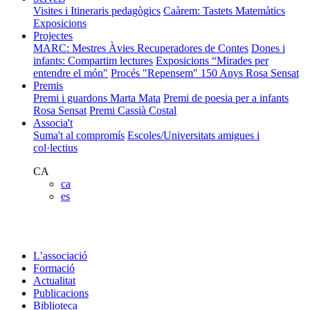
Visites i Itineraris pedagògics
Caàrem: Tastets Matemàtics
Exposicions
Projectes
MARC: Mestres Àvies Recuperadores de Contes
Dones i
infants: Compartim lectures
Exposicions “Mirades per
entendre el món"
Procés "Repensem"
150 Anys Rosa Sensat
Premis
Premi i guardons Marta Mata
Premi de poesia per a infants
Rosa Sensat
Premi Cassià Costal
Associa't
Suma't al compromís
Escoles/Universitats amigues i
col·lectius
CA
ca
es
L’associació
Formació
Actualitat
Publicacions
Biblioteca