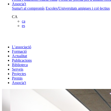
Associa't
Suma't al compromís
Escoles/Universitats amigues i col·lectius
CA
ca
es
L’associació
Formació
Actualitat
Publicacions
Biblioteca
Serveis
Projectes
Premis
Associa't