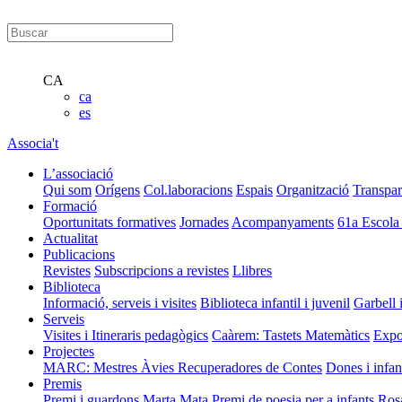
CA
ca
es
Associa't
L’associació
Qui som
Orígens
Col.laboracions
Espais
Organització
Transpar
Formació
Oportunitats formatives
Jornades
Acompanyaments
61a Escola
Actualitat
Publicacions
Revistes
Subscripcions a revistes
Llibres
Biblioteca
Informació, serveis i visites
Biblioteca infantil i juvenil
Garbell 
Serveis
Visites i Itineraris pedagògics
Caàrem: Tastets Matemàtics
Expo
Projectes
MARC: Mestres Àvies Recuperadores de Contes
Dones i infan
Premis
Premi i guardons Marta Mata
Premi de poesia per a infants Ros