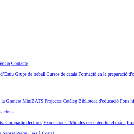
ència
Contacte
 d’Estiu
Grups de treball
Cursos de català
Formació en la preparació d'
i la Granera
MiniBATS
Projectes
Catàleg
Biblioteca d'educació
Fons hi
sicions
ts: Compartim lectures
Exposicions “Mirades per entendre el món"
Pro
a Sensat
Premi Cassià Costal