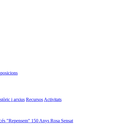
oposicions
stòric i arxius
Recursos
Activitats
cés "Repensem"
150 Anys Rosa Sensat