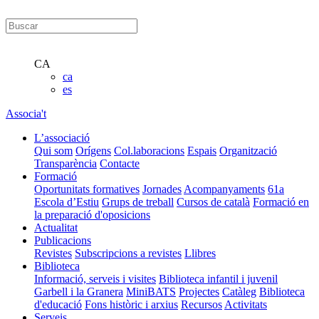
CA
ca
es
Associa't
L’associació
Qui som
Orígens
Col.laboracions
Espais
Organització
Transparència
Contacte
Formació
Oportunitats formatives
Jornades
Acompanyaments
61a
Escola d’Estiu
Grups de treball
Cursos de català
Formació en
la preparació d'oposicions
Actualitat
Publicacions
Revistes
Subscripcions a revistes
Llibres
Biblioteca
Informació, serveis i visites
Biblioteca infantil i juvenil
Garbell i la Granera
MiniBATS
Projectes
Catàleg
Biblioteca
d'educació
Fons històric i arxius
Recursos
Activitats
Serveis