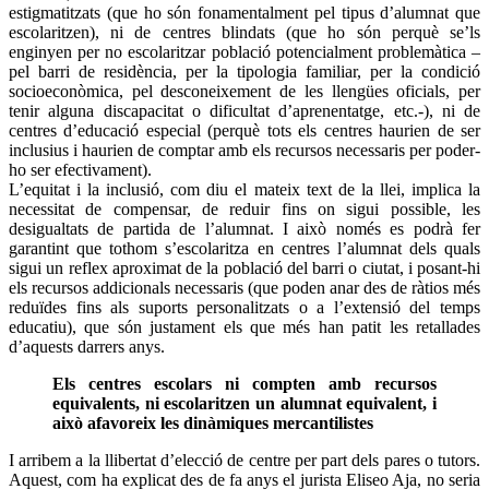
estigmatitzats (que ho són fonamentalment pel tipus d’alumnat que
escolaritzen), ni de centres blindats (que ho són perquè se’ls
enginyen per no escolaritzar població potencialment problemàtica –
pel barri de residència, per la tipologia familiar, per la condició
socioeconòmica, pel desconeixement de les llengües oficials, per
tenir alguna discapacitat o dificultat d’aprenentatge, etc.-), ni de
centres d’educació especial (perquè tots els centres haurien de ser
inclusius i haurien de comptar amb els recursos necessaris per poder-
ho ser efectivament).
L’equitat i la inclusió, com diu el mateix text de la llei, implica la
necessitat de compensar, de reduir fins on sigui possible, les
desigualtats de partida de l’alumnat. I això només es podrà fer
garantint que tothom s’escolaritza en centres l’alumnat dels quals
sigui un reflex aproximat de la població del barri o ciutat, i posant-hi
els recursos addicionals necessaris (que poden anar des de ràtios més
reduïdes fins als suports personalitzats o a l’extensió del temps
educatiu), que són justament els que més han patit les retallades
d’aquests darrers anys.
Els centres escolars ni compten amb recursos
equivalents, ni escolaritzen un alumnat equivalent, i
això afavoreix les dinàmiques mercantilistes
I arribem a la llibertat d’elecció de centre per part dels pares o tutors.
Aquest, com ha explicat des de fa anys el jurista Eliseo Aja, no seria