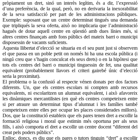
pròpiament un dret, sinó un interès legítim, és a dir, l’expressió
d’una preferència, de la qual, però, no en derivaria la inexorabilitat
de la seva satisfacció per part de les administracions públiques.
Exemple: suposant que un centre determinat tingués una demanda
que tripliqués la seva oferta, això no implicaria que l’administració
hagués de dotar aquell centre en qüestió amb dues línies més, si
altres centres finançats amb fons públics del mateix barri o municipi
disposessin de vacants suficients.
Aquesta llibertat d’elecció se situaria en el seu punt just si observem
el que passa en un poble petit on només hi ha una escola pública (i
ningú creu que s’hagin conculcat els seus drets) o en la hipòtesi que
tots els centres del barri o municipi tinguessin de fet, una qualitat
equivalent (probablement llavors el criteri gairebé únic d’elecció
seria la proximitat).
El problema o la confusió al respecte vénen donats per dos factors
diferents. Un, que els centres escolars ni compten amb recursos
equivalents, ni escolaritzen un alumnat equivalent, i això afavoreix
les dinàmiques mercantilistes (en què els centres competeixen entre
si per atraure un determinat tipus d’alumnat i les famílies també
competeixen entre elles per ocupar les places considerades millors).
Dos, que la constitució estableix que els pares tenen dret a escollir la
formació religiosa i moral que estimin més oportuna per als seus
fills, i això comporta el dret a escollir un centre docent “diferent del
creat pels poders públics”.
Enlloc, doncs, es diu que els pares o tutors tinguin “dret” a escollir