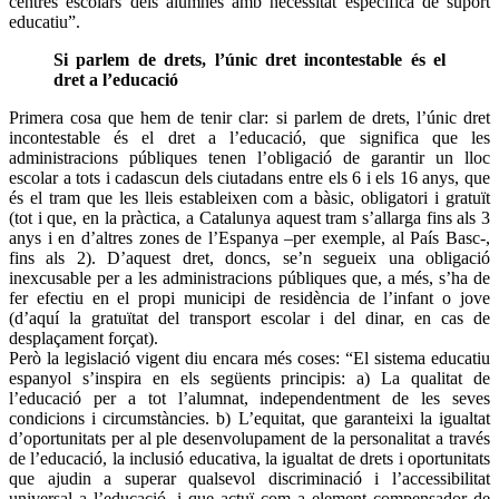
centres escolars dels alumnes amb necessitat específica de suport
educatiu”.
Si parlem de drets, l’únic dret incontestable és el
dret a l’educació
Primera cosa que hem de tenir clar: si parlem de drets, l’únic dret
incontestable és el dret a l’educació, que significa que les
administracions públiques tenen l’obligació de garantir un lloc
escolar a tots i cadascun dels ciutadans entre els 6 i els 16 anys, que
és el tram que les lleis estableixen com a bàsic, obligatori i gratuït
(tot i que, en la pràctica, a Catalunya aquest tram s’allarga fins als 3
anys i en d’altres zones de l’Espanya –per exemple, al País Basc-,
fins als 2). D’aquest dret, doncs, se’n segueix una obligació
inexcusable per a les administracions públiques que, a més, s’ha de
fer efectiu en el propi municipi de residència de l’infant o jove
(d’aquí la gratuïtat del transport escolar i del dinar, en cas de
desplaçament forçat).
Però la legislació vigent diu encara més coses: “El sistema educatiu
espanyol s’inspira en els següents principis: a) La qualitat de
l’educació per a tot l’alumnat, independentment de les seves
condicions i circumstàncies. b) L’equitat, que garanteixi la igualtat
d’oportunitats per al ple desenvolupament de la personalitat a través
de l’educació, la inclusió educativa, la igualtat de drets i oportunitats
que ajudin a superar qualsevol discriminació i l’accessibilitat
universal a l’educació, i que actuï com a element compensador de