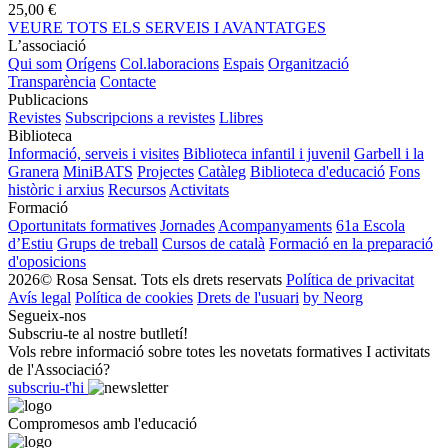
25,00 €
VEURE TOTS ELS SERVEIS I AVANTATGES
L’associació
Qui som
Orígens
Col.laboracions
Espais
Organització
Transparència
Contacte
Publicacions
Revistes
Subscripcions a revistes
Llibres
Biblioteca
Informació, serveis i visites
Biblioteca infantil i juvenil
Garbell i la
Granera
MiniBATS
Projectes
Catàleg
Biblioteca d'educació
Fons
històric i arxius
Recursos
Activitats
Formació
Oportunitats formatives
Jornades
Acompanyaments
61a Escola
d’Estiu
Grups de treball
Cursos de català
Formació en la preparació
d'oposicions
2026© Rosa Sensat. Tots els drets reservats
Política de privacitat
Avís legal
Política de cookies
Drets de l'usuari
by Neorg
Segueix-nos
Subscriu-te al nostre butlletí!
Vols rebre informació sobre totes les novetats formatives I activitats
de l'Associació?
subscriu-t'hi
Compromesos amb l'educació