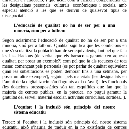
les desigualtats personals, culturals, econòmiques i socials, amb
especial atenció a les que es derivin de qualsevol tipus de
discapacitat”.
L’educació de qualitat no ha de ser per a una
minoria, sinó per a tothom
Segon aclariment: l’educació de qualitat no ha de ser per a una
minoria, sinó per a tothom. Qualitat significa que les condicions en
què s’escolaritza la població han de ser equivalents, tant pel que fa a
les instal·lacions (de veritat que els barracons garanteixen aquesta
qualitat, per posar un exemple?) com pel que fa als recursos de tota
mena: començant pels personals (es pot parlar de qualitat equivalent
quan les substitucions es poden demorar fins a una setmana, per
posar un altre exemple?), seguint pels materials (les desigualtats en
l’àmbit de la digitalització són flagrants a dia d’avui) i les funcionals
(les dotacions pressupostàries són tan esquifides que fan que la
majoria de centres públics, en la pràctica, no pugui garantir la
gratuïtat del servei: material escolar, activitats curriculars, sortides...).
L’equitat i la inclusió són principis del nostre
sistema educatiu
Tercer: si l’equitat i la inclusió són principis del nostre sistema
educatiu, això s’hauria de traduir en la no existència de centres