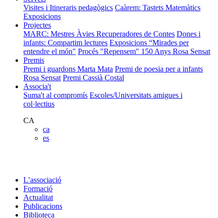
Visites i Itineraris pedagògics
Caàrem: Tastets Matemàtics
Exposicions
Projectes
MARC: Mestres Àvies Recuperadores de Contes
Dones i
infants: Compartim lectures
Exposicions “Mirades per
entendre el món"
Procés "Repensem"
150 Anys Rosa Sensat
Premis
Premi i guardons Marta Mata
Premi de poesia per a infants
Rosa Sensat
Premi Cassià Costal
Associa't
Suma't al compromís
Escoles/Universitats amigues i
col·lectius
CA
ca
es
L’associació
Formació
Actualitat
Publicacions
Biblioteca