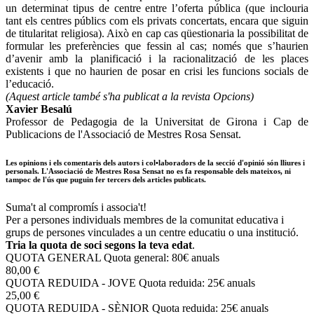
un determinat tipus de centre entre l’oferta pública (que inclouria
tant els centres públics com els privats concertats, encara que siguin
de titularitat religiosa). Això en cap cas qüestionaria la possibilitat de
formular les preferències que fessin al cas; només que s’haurien
d’avenir amb la planificació i la racionalització de les places
existents i que no haurien de posar en crisi les funcions socials de
l’educació.
(Aquest article també s'ha publicat a la revista Opcions)
Xavier Besalú
Professor de Pedagogia de la Universitat de Girona i Cap de
Publicacions de l'Associació de Mestres Rosa Sensat.
Les opinions i els comentaris dels autors i col•laboradors de la secció d'opinió són lliures i
personals. L'Associació de Mestres Rosa Sensat no es fa responsable dels mateixos, ni
tampoc de l'ús que puguin fer tercers dels articles publicats.
Suma't al compromís i associa't!
Per a persones individuals membres de la comunitat educativa i
grups de persones vinculades a un centre educatiu o una institució.
Tria la quota de soci segons la teva edat
.
QUOTA GENERAL
Quota general: 80€ anuals
80,00 €
QUOTA REDUIDA - JOVE
Quota reduida: 25€ anuals
25,00 €
QUOTA REDUIDA - SÈNIOR
Quota reduida: 25€ anuals