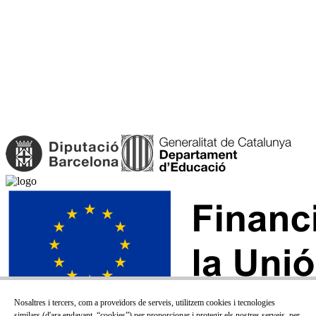
Nosaltres i tercers, com a proveïdors de serveis, utilitzem cookies i tecnologies
similars (d'ara endavant, “cookies”) per proporcionar i protegir els nostres serveis, per