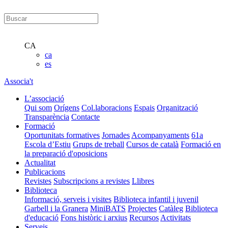
CA
ca
es
Associa't
L’associació
Qui som
Orígens
Col.laboracions
Espais
Organització
Transparència
Contacte
Formació
Oportunitats formatives
Jornades
Acompanyaments
61a
Escola d’Estiu
Grups de treball
Cursos de català
Formació en
la preparació d'oposicions
Actualitat
Publicacions
Revistes
Subscripcions a revistes
Llibres
Biblioteca
Informació, serveis i visites
Biblioteca infantil i juvenil
Garbell i la Granera
MiniBATS
Projectes
Catàleg
Biblioteca
d'educació
Fons històric i arxius
Recursos
Activitats
Serveis