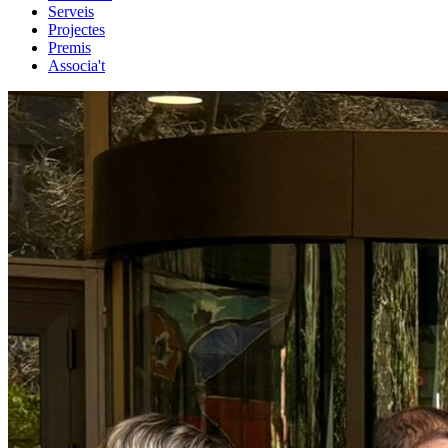
Serveis
Projectes
Premis
Associa't