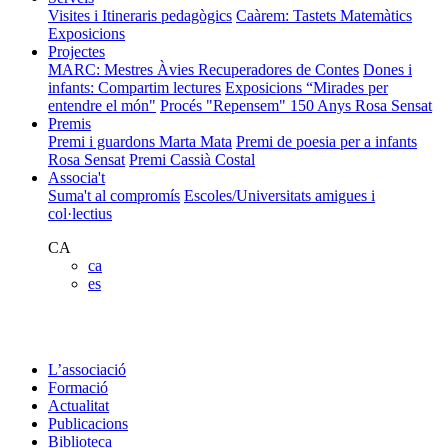
Visites i Itineraris pedagògics
Caàrem: Tastets Matemàtics
Exposicions
Projectes
MARC: Mestres Àvies Recuperadores de Contes
Dones i
infants: Compartim lectures
Exposicions “Mirades per
entendre el món"
Procés "Repensem"
150 Anys Rosa Sensat
Premis
Premi i guardons Marta Mata
Premi de poesia per a infants
Rosa Sensat
Premi Cassià Costal
Associa't
Suma't al compromís
Escoles/Universitats amigues i
col·lectius
CA
ca
es
L’associació
Formació
Actualitat
Publicacions
Biblioteca