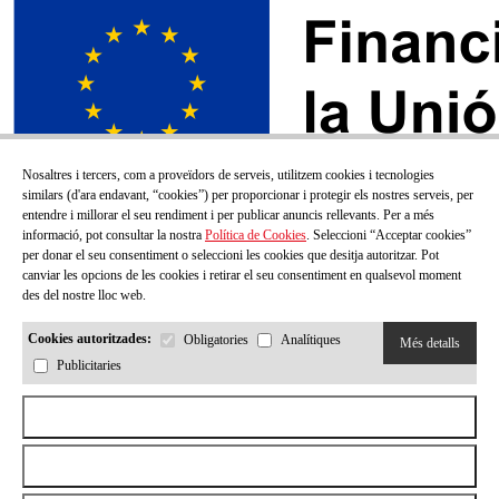
Nosaltres i tercers, com a proveïdors de serveis, utilitzem cookies i tecnologies
similars (d'ara endavant, “cookies”) per proporcionar i protegir els nostres serveis, per
entendre i millorar el seu rendiment i per publicar anuncis rellevants. Per a més
informació, pot consultar la nostra
Política de Cookies
. Seleccioni “Acceptar cookies”
per donar el seu consentiment o seleccioni les cookies que desitja autoritzar. Pot
canviar les opcions de les cookies i retirar el seu consentiment en qualsevol moment
des del nostre lloc web.
Cookies autoritzades:
Obligatories
Analítiques
Més detalls
Publicitaries
SUBSCRIU-TE AL NOSTRE BUTLLETÍ!
Aceptar todas las cookies
Correu electrónic
Rebutjar totes les cookies