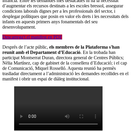
infància. Entre les demandes més destacades hi ha la necessitat
d’augmentar els recursos destinats a les escoles bressol, assegurar
condicions laborals dignes per a les professionals del sector, i
desplegar polítiques que posin en valor els drets i les necessitats dels
infants en aquests primers anys fonamentals del seu
desenvolupament.
Descarrega't el manifest en PDF
Després de l’acte públic,
els membres de la Plataforma s'han
reunit amb el Departament d’Educació
. En la trobada han
participat Montserrat Duran, directora general de Centres Públics;
Nèlia Martínez, cap de gabinet de la consellera d’Educació; i el cap
de Comunicació, Miquel Rosselló. Aquesta reunió ha permès
traslladar directament a l’administració les demandes recollides en el
manifest i obrir un espai de diàleg institucional.