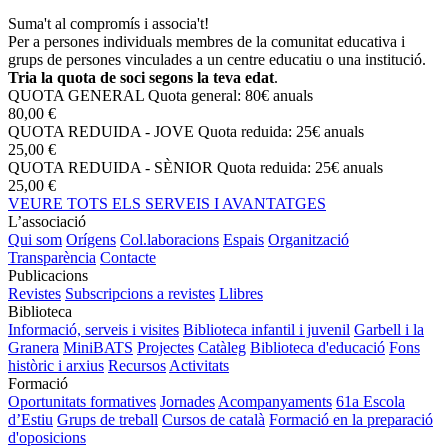
Suma't al compromís i associa't!
Per a persones individuals membres de la comunitat educativa i
grups de persones vinculades a un centre educatiu o una institució.
Tria la quota de soci segons la teva edat
.
QUOTA GENERAL
Quota general: 80€ anuals
80,00 €
QUOTA REDUIDA - JOVE
Quota reduida: 25€ anuals
25,00 €
QUOTA REDUIDA - SÈNIOR
Quota reduida: 25€ anuals
25,00 €
VEURE TOTS ELS SERVEIS I AVANTATGES
L’associació
Qui som
Orígens
Col.laboracions
Espais
Organització
Transparència
Contacte
Publicacions
Revistes
Subscripcions a revistes
Llibres
Biblioteca
Informació, serveis i visites
Biblioteca infantil i juvenil
Garbell i la
Granera
MiniBATS
Projectes
Catàleg
Biblioteca d'educació
Fons
històric i arxius
Recursos
Activitats
Formació
Oportunitats formatives
Jornades
Acompanyaments
61a Escola
d’Estiu
Grups de treball
Cursos de català
Formació en la preparació
d'oposicions