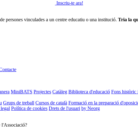
Inscriu-te ara!
de persones vinculades a un centre educatiu o una institució.
Tria la qu
Contacte
anera
MiniBATS
Projectes
Catàleg
Biblioteca d'educació
Fons històric 
u
Grups de treball
Cursos de català
Formació en la preparació d'oposic
 legal
Política de cookies
Drets de l'usuari
by Neorg
e l'Associació?