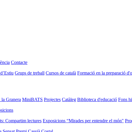
ència
Contacte
 d’Estiu
Grups de treball
Cursos de català
Formació en la preparació d'
i la Granera
MiniBATS
Projectes
Catàleg
Biblioteca d'educació
Fons hi
sicions
ts: Compartim lectures
Exposicions “Mirades per entendre el món"
Pro
a Sensat
Premi Cassià Costal