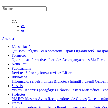
CA
ca
es
Associa't
L’associació
Qui som
Orígens
Col.laboracions
Espais
Organització
Transpar
Formació
Oportunitats formatives
Jornades
Acompanyaments
61a Escola
Actualitat
Publicacions
Revistes
Subscripcions a revistes
Llibres
Biblioteca
Informació, serveis i visites
Biblioteca infantil i juvenil
Garbell 
Serveis
Visites i Itineraris pedagògics
Caàrem: Tastets Matemàtics
Expo
Projectes
MARC: Mestres Àvies Recuperadores de Contes
Dones i infan
Premis
Premi i guardons Marta Mata
Premi de poesia per a infants Ros