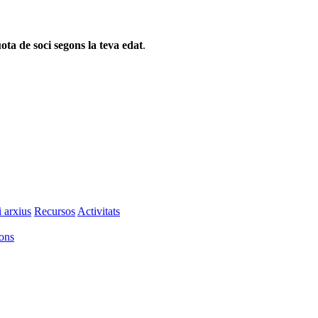
ota de soci segons la teva edat
.
i arxius
Recursos
Activitats
ions