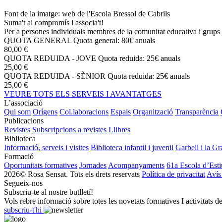
Font de la imatge: web de l'Escola Bressol de Cabrils
Suma't al compromís i associa't!
Per a persones individuals membres de la comunitat educativa i grups 
QUOTA GENERAL
Quota general: 80€ anuals
80,00 €
QUOTA REDUIDA - JOVE
Quota reduida: 25€ anuals
25,00 €
QUOTA REDUIDA - SÈNIOR
Quota reduida: 25€ anuals
25,00 €
VEURE TOTS ELS SERVEIS I AVANTATGES
L’associació
Qui som
Orígens
Col.laboracions
Espais
Organització
Transparència
Publicacions
Revistes
Subscripcions a revistes
Llibres
Biblioteca
Informació, serveis i visites
Biblioteca infantil i juvenil
Garbell i la Gr
Formació
Oportunitats formatives
Jornades
Acompanyaments
61a Escola d’Esti
2026© Rosa Sensat. Tots els drets reservats
Política de privacitat
Avís
Segueix-nos
Subscriu-te al nostre butlletí!
Vols rebre informació sobre totes les novetats formatives I activitats d
subscriu-t'hi