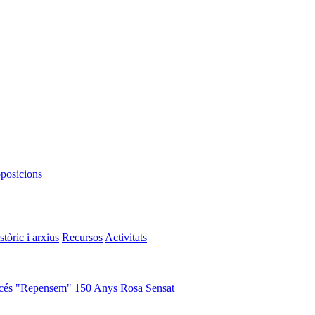
oposicions
stòric i arxius
Recursos
Activitats
cés "Repensem"
150 Anys Rosa Sensat