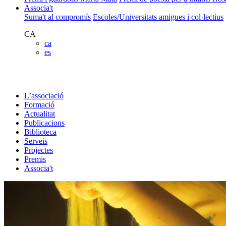
Associa't
Suma't al compromís
Escoles/Universitats amigues i col·lectius
CA
ca
es
L’associació
Formació
Actualitat
Publicacions
Biblioteca
Serveis
Projectes
Premis
Associa't