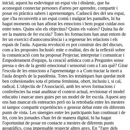
inicial, aquest ha esdevingut un espai viu i dinàmic, que ha
aconseguit connectar persones d'arreu per aprendre, compartir i
posar en pràctica sabers i aprenentatges. Cadascú des del seu espai,
que s'ha reconvertit a un espai comú i malgrat les pantalles, hi ha
hagut moments on han aflorat les emocions i hem pogut cuidar-nos
entre totes. Quins són els objectius? Quins els valors? Quina ha de
ser la manera de fer escola? Totes les formacions han anat entorn de
fer un exercici d'autoconsciència i a regenerar les relacions i els
espais de l'aula. Aquesta revolució es pot construir des del discurs,
com a les propostes Inclusió: mite o realitat, des de la reflexió sobre
la comunicació com ha proposat Projectar, interpretar i comunicar i
Empoderament d'equips, la creació artística com a Preguntes sense
pressa o des de la gestió emocional i sensorial com a I ara què? Girar
l'escola de les emocions a l'aprenentatge o a Com tractar la mort a
l'aula després de la pandèmia. Totes les temàtiques han quedat molt
ben cohesionades sota el prisma feminista, obert, inclusiu i, si cal,
radical. L'objectiu de l'Associació, amb les seves formacions i
conferències ha estat analitzar el context actual,
revisionar
el model
educatiu i marcar unes guies per un model de fer escola. Aquest any
ens han mancat els entreactes però no la retrobada entre les mestres
ni tampoc compartir experiències o generar debat entre els diferents
punts de vista. Les sinergies entre les participants han continuat i de
fet, com les jornades s'han fet de manera digital, hi ha hagut
l'oportunitat de posar en contacte a mestres de diferents punts
geogràfics, cosa impensable respecte altres anys. En "l'any dels