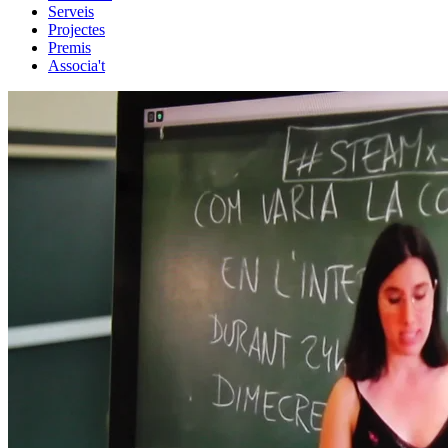
Serveis
Projectes
Premis
Associa't