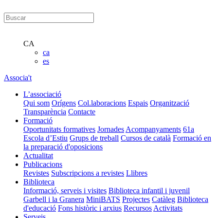
CA
ca
es
Associa't
L’associació
Qui som
Orígens
Col.laboracions
Espais
Organització
Transparència
Contacte
Formació
Oportunitats formatives
Jornades
Acompanyaments
61a
Escola d’Estiu
Grups de treball
Cursos de català
Formació en
la preparació d'oposicions
Actualitat
Publicacions
Revistes
Subscripcions a revistes
Llibres
Biblioteca
Informació, serveis i visites
Biblioteca infantil i juvenil
Garbell i la Granera
MiniBATS
Projectes
Catàleg
Biblioteca
d'educació
Fons històric i arxius
Recursos
Activitats
Serveis