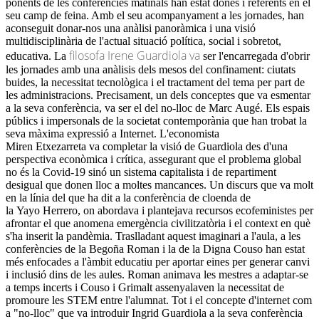
ponents de les conferències matinals han estat dones i referents en el
seu camp de feina. Amb el seu acompanyament a les jornades, han
aconseguit donar-nos una anàlisi panoràmica i una visió
multidisciplinària de l'actual situació política, social i sobretot,
filosofa Irene Guardiola va
educativa. La
ser l'encarregada d'obrir
les jornades amb
una anàlisis
dels mesos del confinament: ciutats
buides, la necessitat tecnològica i el tractament del tema per part de
les administracions. Precisament, un dels conceptes que va esmentar
a la seva conferència, va ser el del no-lloc de Marc
Augé
. Els espais
públics i impersonals de la societat contemporània que han trobat la
seva màxima expressió a Internet. L'economista
Miren
Etxezarreta
va completar la visió de Guardiola des d'una
perspectiva econòmica i crítica, assegurant que el problema global
no és la Covid-19 sinó un sistema capitalista i de repartiment
desigual que donen lloc a moltes mancances. Un discurs que va molt
en la línia del que ha dit a la conferència de cloenda de
la
Yayo
Herrero
, on abordava i plantejava recursos
ecofeministes
per
afrontar el que anomena emergència civilitzatòria i el context en què
s'ha inserit la pandèmia. Traslladant aquest imaginari a l'aula, a les
conferències de la
Begoña
Roman i la de la Digna
Couso
han estat
més enfocades a l'àmbit educatiu per aportar eines per generar canvi
i inclusió dins de les aules. Roman animava les mestres a adaptar-se
a temps incerts i
Couso
i Grimalt assenyalaven la necessitat de
promoure les
STEM
entre l'alumnat. Tot i el concepte d'internet com
a "no-lloc" que va introduir Ingrid Guardiola a la seva conferència