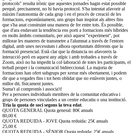
protocols" resulta irònic que aquestes jornades hagin estat possible
perquè, precisament, no hi havia protocol. S'ha intentat afavorir al
màxim l'autonomia de cada grup i en el procés de creació de les
formacions, espontàniament, uns grups han inspirat als altres fins
que s'ha anat construint una manera de fer entre tots. És possible,
que d'ara endavant la tendència ens porti a formacions més híbrides
en molts àmbits comunitaris, per això aquest "experiment", pot
millorar les maneres de transmetre a l'alumnat a través de l'entorn
digital, amb unes necessitats i alhora oportunitats diferents que la
formació presencial. Està clar que la distancia no afavoreix la
interacció però en aquest any atípic i amb trobades a través de
Zoom, això no ha impedit la col·laboració de totes les participants, el
treball proper i la comunicació bidireccional. La majoria de
formacions han ofert subgrups per xerrar més obertament, i podem
dir que a vegades fins i tot hem oblidat que no estàvem juntes, o
millor dit, físicament juntes.
Suma't al compromís i associa't!
Per a persones individuals membres de la comunitat educativa i
grups de persones vinculades a un centre educatiu o una institució.
Tria la quota de soci segons la teva edat
.
QUOTA GENERAL
Quota general: 80€ anuals
80,00 €
QUOTA REDUIDA - JOVE
Quota reduida: 25€ anuals
25,00 €
QUOTA REDUIDA - SÈNIOR
Quota reduida: 25€ anuals