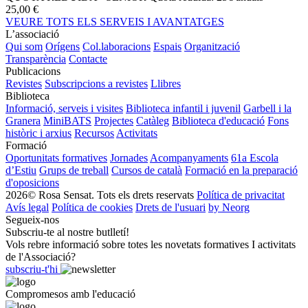
25,00 €
VEURE TOTS ELS SERVEIS I AVANTATGES
L’associació
Qui som
Orígens
Col.laboracions
Espais
Organització
Transparència
Contacte
Publicacions
Revistes
Subscripcions a revistes
Llibres
Biblioteca
Informació, serveis i visites
Biblioteca infantil i juvenil
Garbell i la
Granera
MiniBATS
Projectes
Catàleg
Biblioteca d'educació
Fons
històric i arxius
Recursos
Activitats
Formació
Oportunitats formatives
Jornades
Acompanyaments
61a Escola
d’Estiu
Grups de treball
Cursos de català
Formació en la preparació
d'oposicions
2026© Rosa Sensat. Tots els drets reservats
Política de privacitat
Avís legal
Política de cookies
Drets de l'usuari
by Neorg
Segueix-nos
Subscriu-te al nostre butlletí!
Vols rebre informació sobre totes les novetats formatives I activitats
de l'Associació?
subscriu-t'hi
Compromesos amb l'educació