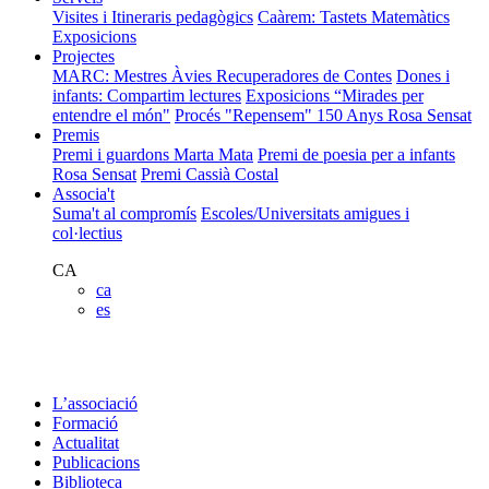
Visites i Itineraris pedagògics
Caàrem: Tastets Matemàtics
Exposicions
Projectes
MARC: Mestres Àvies Recuperadores de Contes
Dones i
infants: Compartim lectures
Exposicions “Mirades per
entendre el món"
Procés "Repensem"
150 Anys Rosa Sensat
Premis
Premi i guardons Marta Mata
Premi de poesia per a infants
Rosa Sensat
Premi Cassià Costal
Associa't
Suma't al compromís
Escoles/Universitats amigues i
col·lectius
CA
ca
es
L’associació
Formació
Actualitat
Publicacions
Biblioteca