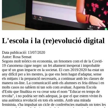
L'escola i la (re)evolució digital
Data publicació:
13/07/2020
Autor:
Rosa Sensat
Segons molt teòrics en economia, un fenomen com el de la Covid-
19 s'anomena cigne negre: un fet altament inesperat i improbable
que té un gran impacte en la societat. El curs 2019/2020 ha estat un
any difícil per a les mestres, ja que ens hem hagut d'adaptar, sense
els mitjans i la preparació necessaris, a continuar amb les classes de
manera
on-line
. La comunicació amb els alumnes es feia difusa i en
molts casos no sabíem ni tan sols com avaluar. Aquesta Escola
d'Estiu que finalitza es va crear sota el nom "Educar en temps de
revolta", i no podria ser més adequat, ja que el que estem vivint és
una autèntica revolució en tots els sentits. Amb una mirada
feminista, s'ha impulsat un cicle de conferències matinals on totes les