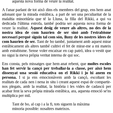
aquesta nova forma de veure la realitat.
A l'anar parlant de tot això dins els membres del grup, ens hem anat
adonant que la mirada estràbica, a part de ser una peculiaritat de la
malaltia minoritària que té la Lluna, la filla del
Rikki
, a qui va
dedicada l'última estrofa, també podria ser aquesta nova forma de
veure la realitat.
Aquest desig de veure als altres, no des de la
nostra idea de com haurien de ser sinó amb l'estrabisme
necessari perquè siguin tal com són, lluny de les nostres idees de
com haurien de ser.
Tant de bo també, juntament amb aquest mirar
estràbicament als altres també cultivi el fet de mirar-me a mi mateix
amb estrabisme. Sense voler encaixar en cap patró, idea o vestit que
no sigui la meva pròpia veritat interna de qui soc.
Ens consta, pels missatges que hem anat rebent, que
moltes escoles
han fet servir la cançó per treballar-la a classe, per això hem
dissenyat una sessió educativa on el
Rikki
i jo hi anem en
persona.
I si ja ens emocionàvem amb la cançó, escoltant les
realitats de cada nen i nena in situ i creant aquest espai de compartir-
nos plegats, amb la realitat, la història i les vides de cadascú per
acabar fent la seva pròpia mirada estràbica, ara, aquesta emoció se'ns
multiplica per mil.
Tant de bo, al cap i a la fi, tots siguem la màxima
minoria possible: nosaltres mateixos.