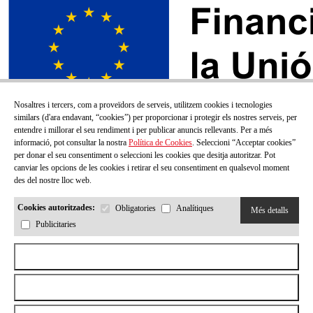
Nosaltres i tercers, com a proveïdors de serveis, utilitzem cookies i tecnologies
similars (d'ara endavant, “cookies”) per proporcionar i protegir els nostres serveis, per
entendre i millorar el seu rendiment i per publicar anuncis rellevants. Per a més
informació, pot consultar la nostra
Política de Cookies
. Seleccioni “Acceptar cookies”
per donar el seu consentiment o seleccioni les cookies que desitja autoritzar. Pot
canviar les opcions de les cookies i retirar el seu consentiment en qualsevol moment
des del nostre lloc web.
Cookies autoritzades:
Obligatories
Analítiques
Més detalls
Publicitaries
SUBSCRIU-TE AL NOSTRE BUTLLETÍ!
Aceptar todas las cookies
Correu electrónic
Rebutjar totes les cookies