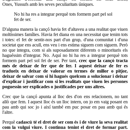
Ones,
Yussufs
amb les seves peculiaritats úniques.
No hi ha res a integrar perquè tots formem part pel sol
fet de ser.
D'alguna manera la cançó havia fet d'altaveu a una realitat que viuen
moltíssimes famílies. Havia fet diana en una necessitat que tenim tots
i totes: el fet de sentir-nos part d'un grup, d'una comunitat i d'una
societat que ens acull, ens veu i ens estima siguem com siguem. Però
no que integra, com si als suposadament diferents o minoritaris els
haguéssim d'integrar. No. Aquí no hi ha res a integrar perquè tots
formem part pel sol fet de ser. Per tant,
crec que la cançó tracta
més de deixar de fer que de fer. I aquest deixar de fer es
tradueix en deixar de valorar en termes de millor o pitjor,
deixar de salvar com si hi hagués quelcom a solucionar i deixar
d'explicar i justificar com si les realitats que viuen les persones
poguessin ser explicades o justificades per uns altres.
Crec que la cançó apunta al lloc des d'on ens relacionem, no tant
allò que fem. I aquest lloc és un lloc intern, on jo em vaig posant en
pau amb qui soc jo i així també em puc posar en pau amb qui és
l'altre.
Perquè
cadascú té el dret de ser com és i de viure la seva realitat
com la vulgui viure. I continua tenint el dret de formar part.