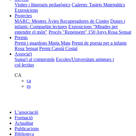
Visites i Itineraris pedagògics
Caàrem: Tastets Matemàtics
Exposicions
Projectes
MARC: Mestres Àvies Recuperadores de Contes
Dones i
infants: Compartim lectures
Exposicions “Mirades per
entendre el món"
Procés "Repensem"
150 Anys Rosa Sensat
Premis
Premi i guardons Marta Mata
Premi de poesia per a infants
Rosa Sensat
Premi Cassià Costal
Associa't
Suma't al compromís
Escoles/Universitats amigues i
col·lectius
CA
ca
es
L’associació
Formació
Actualitat
Publicacions
Biblioteca