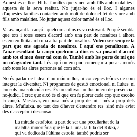
Aquest és el lloc. Hi ha famílies que viuen amb fills amb malalties i
aquesta és la seva realitat. No jutjar-ho és el lloc. I algunes
d'aquestes famílies contacten amb molt de dolor el fet de viure amb
fills amb malalties. No jutjar aquest dolor també és el lloc.
Va avançant la cançó i quelcom a dins es va estovant. Perquè sembla
que tots i totes estem d'acord amb una part de nosaltres i alhora
estem en lluita amb una altra part de nosaltres.
Volem ser sempre la
part que ens agrada de nosaltres. I aquí ens penalitzem. A
l'anar escoltant la cançó quelcom a dins es va posant d'acord
amb tot el meu ésser tal com és. També amb les parts de mi que
no m'agraden tant.
I és aquí on em puc començar a posar amorós
amb totes les altres persones tal com són.
No és parlar de l'ideal d'un món millor, ni conceptes teòrics de com
integrar la diversitat. Ni programes de gestió emocional, ni lluites, ni
tan sols una solució a res. És un cultivar un lloc intern de presència i
no-judici. I crec que això és el que em fa plorar cada cop que escolto
la cançó. M'estova, em posa més a prop de mi i més a prop dels
altres. M'afluixa, no tant des d'haver d'entendre res, sinó més aviat
des d'acceptar i descansar.
La mirada estràbica, a part de ser una peculiaritat de la
malaltia minoritària que té la Lluna, la filla del
Rikki
, a
qui va dedicada l'última estrofa, també podria ser