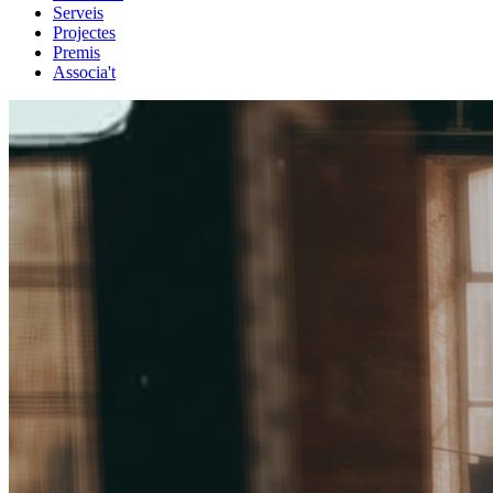
Serveis
Projectes
Premis
Associa't