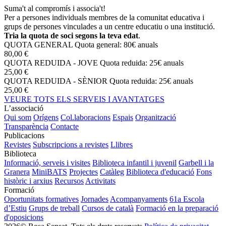
Suma't al compromís i associa't!
Per a persones individuals membres de la comunitat educativa i
grups de persones vinculades a un centre educatiu o una institució.
Tria la quota de soci segons la teva edat
.
QUOTA GENERAL
Quota general: 80€ anuals
80,00 €
QUOTA REDUIDA - JOVE
Quota reduida: 25€ anuals
25,00 €
QUOTA REDUIDA - SÈNIOR
Quota reduida: 25€ anuals
25,00 €
VEURE TOTS ELS SERVEIS I AVANTATGES
L’associació
Qui som
Orígens
Col.laboracions
Espais
Organització
Transparència
Contacte
Publicacions
Revistes
Subscripcions a revistes
Llibres
Biblioteca
Informació, serveis i visites
Biblioteca infantil i juvenil
Garbell i la
Granera
MiniBATS
Projectes
Catàleg
Biblioteca d'educació
Fons
històric i arxius
Recursos
Activitats
Formació
Oportunitats formatives
Jornades
Acompanyaments
61a Escola
d’Estiu
Grups de treball
Cursos de català
Formació en la preparació
d'oposicions