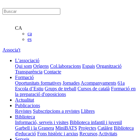
CA
ca
es
Associa't
L’associació
Qui som
Orígens
Col.laboracions
Espais
Organització
Transparència
Contacte
Formació
Oportunitats formatives
Jornades
Acompanyaments
61a
Escola d’Estiu
Grups de treball
Cursos de català
Formació en
la preparació d'oposicions
Actualitat
Publicacions
Revistes
Subscripcions a revistes
Llibres
Biblioteca
Informació, serveis i visites
Biblioteca infantil i juvenil
Garbell i la Granera
MiniBATS
Projectes
Catàleg
Biblioteca
d'educació
Fons històric i arxius
Recursos
Activitats
Serveis