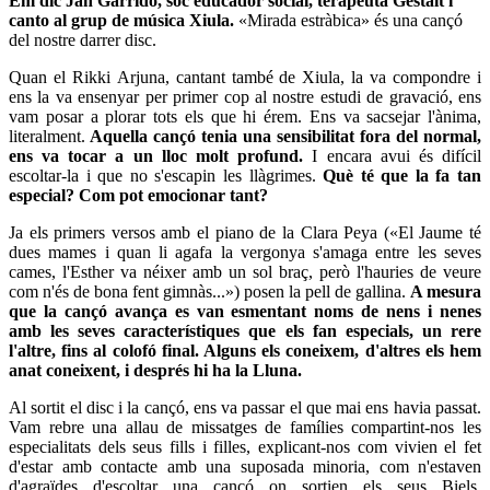
Em dic Jan Garrido, soc educador social, terapeuta Gestalt i
canto al grup de música Xiula.
«Mirada estràbica» és una cançó
del nostre darrer disc.
Quan el
Rikki
Arjuna
, cantant també de Xiula, la va compondre i
ens la va ensenyar per primer cop al nostre estudi de gravació, ens
vam posar a plorar tots els que hi érem. Ens va sacsejar l'ànima,
literalment.
Aquella cançó tenia una sensibilitat fora del normal,
ens va tocar a un lloc molt profund.
I encara avui és difícil
escoltar-la i que no s'escapin les llàgrimes.
Què té que la fa tan
especial? Com pot emocionar tant?
Ja els primers versos amb el piano de la Clara
Peya
(«El Jaume té
dues mames i quan li agafa la vergonya s'amaga entre les seves
cames, l'Esther va néixer amb un sol braç, però l'hauries de veure
com n'és de bona fent gimnàs...») posen la pell de gallina.
A mesura
que la cançó avança es van esmentant noms de nens i nenes
amb les seves característiques que els fan especials, un rere
l'altre, fins al colofó final. Alguns els coneixem, d'altres els hem
anat coneixent, i després hi ha la Lluna.
Al sortit el disc i la cançó, ens va passar el que mai ens havia passat.
Vam rebre una allau de missatges de famílies compartint-nos les
especialitats dels seus fills i filles, explicant-nos com vivien el fet
d'estar amb contacte amb una suposada minoria, com n'estaven
d'agraïdes d'escoltar una cançó on sortien els seus
Biels
,