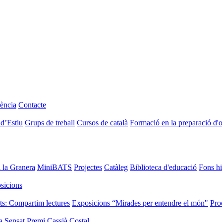
ència
Contacte
 d’Estiu
Grups de treball
Cursos de català
Formació en la preparació d'
i la Granera
MiniBATS
Projectes
Catàleg
Biblioteca d'educació
Fons hi
sicions
ts: Compartim lectures
Exposicions “Mirades per entendre el món"
Pro
a Sensat
Premi Cassià Costal