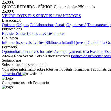
25,00 €
QUOTA REDUIDA - SÈNIOR
Quota reduida: 25€ anuals
25,00 €
VEURE TOTS ELS SERVEIS I AVANTATGES
L’associació
Qui som
Orígens
Col.laboracions
Espais
Organització
Transparència
Publicacions
Revistes
Subscripcions a revistes
Llibres
Biblioteca
Informació, serveis i visites
Biblioteca infantil i juvenil
Garbell i la Gr
Formació
Oportunitats formatives
Jornades
Acompanyaments
61a Escola d’Esti
2026© Rosa Sensat. Tots els drets reservats
Política de privacitat
Avís
Segueix-nos
Subscriu-te al nostre butlletí!
Vols rebre informació sobre totes les novetats formatives I activitats d
subscriu-t'hi
Compromesos amb l'educació