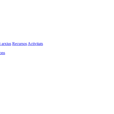
i arxius
Recursos
Activitats
ions