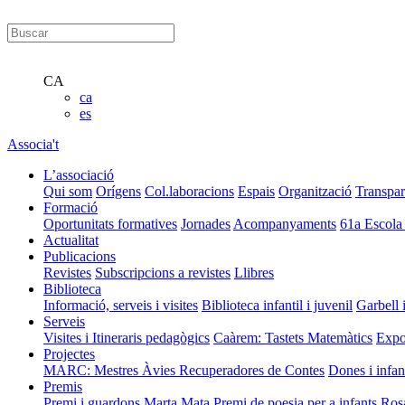
CA
ca
es
Associa't
L’associació
Qui som
Orígens
Col.laboracions
Espais
Organització
Transpar
Formació
Oportunitats formatives
Jornades
Acompanyaments
61a Escola
Actualitat
Publicacions
Revistes
Subscripcions a revistes
Llibres
Biblioteca
Informació, serveis i visites
Biblioteca infantil i juvenil
Garbell 
Serveis
Visites i Itineraris pedagògics
Caàrem: Tastets Matemàtics
Expo
Projectes
MARC: Mestres Àvies Recuperadores de Contes
Dones i infan
Premis
Premi i guardons Marta Mata
Premi de poesia per a infants Ros