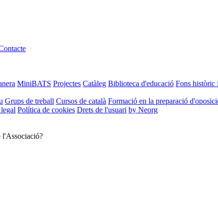
Contacte
anera
MiniBATS
Projectes
Catàleg
Biblioteca d'educació
Fons històric 
u
Grups de treball
Cursos de català
Formació en la preparació d'oposic
 legal
Política de cookies
Drets de l'usuari
by Neorg
e l'Associació?