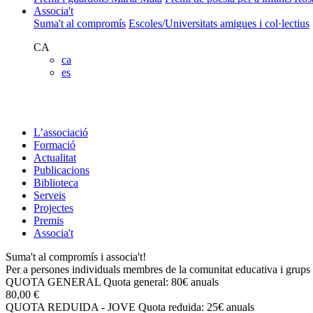
Associa't
Suma't al compromís
Escoles/Universitats amigues i col·lectius
CA
ca
es
L’associació
Formació
Actualitat
Publicacions
Biblioteca
Serveis
Projectes
Premis
Associa't
Suma't al compromís i associa't!
Per a persones individuals membres de la comunitat educativa i grups 
QUOTA GENERAL
Quota general: 80€ anuals
80,00 €
QUOTA REDUIDA - JOVE
Quota reduida: 25€ anuals