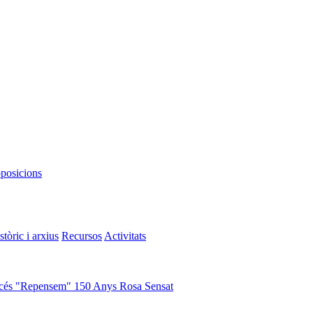
oposicions
stòric i arxius
Recursos
Activitats
cés "Repensem"
150 Anys Rosa Sensat