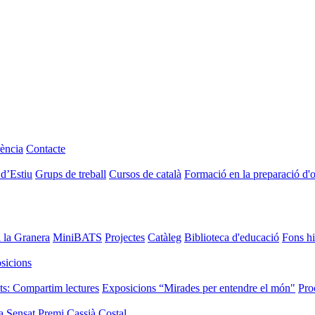
ència
Contacte
 d’Estiu
Grups de treball
Cursos de català
Formació en la preparació d'
i la Granera
MiniBATS
Projectes
Catàleg
Biblioteca d'educació
Fons hi
sicions
ts: Compartim lectures
Exposicions “Mirades per entendre el món"
Pro
a Sensat
Premi Cassià Costal