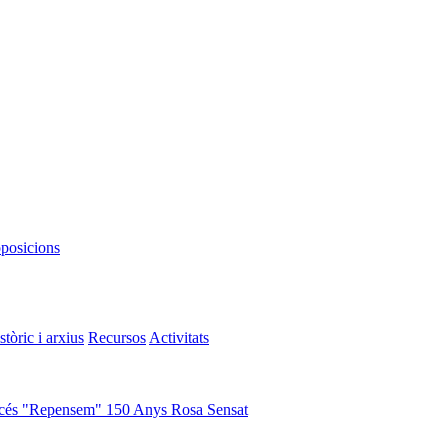
oposicions
stòric i arxius
Recursos
Activitats
cés "Repensem"
150 Anys Rosa Sensat