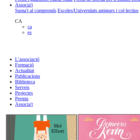
Associa't
Suma't al compromís
Escoles/Universitats amigues i col·lectius
CA
ca
es
L’associació
Formació
Actualitat
Publicacions
Biblioteca
Serveis
Projectes
Premis
Associa't