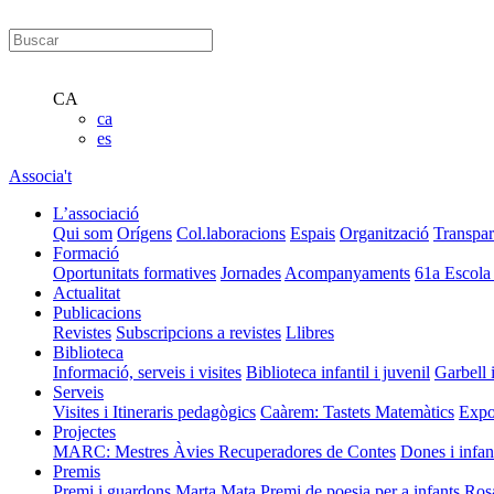
CA
ca
es
Associa't
L’associació
Qui som
Orígens
Col.laboracions
Espais
Organització
Transpar
Formació
Oportunitats formatives
Jornades
Acompanyaments
61a Escola
Actualitat
Publicacions
Revistes
Subscripcions a revistes
Llibres
Biblioteca
Informació, serveis i visites
Biblioteca infantil i juvenil
Garbell 
Serveis
Visites i Itineraris pedagògics
Caàrem: Tastets Matemàtics
Expo
Projectes
MARC: Mestres Àvies Recuperadores de Contes
Dones i infan
Premis
Premi i guardons Marta Mata
Premi de poesia per a infants Ros