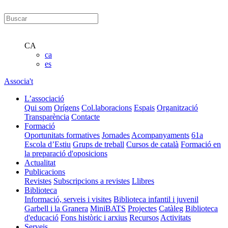
CA
ca
es
Associa't
L’associació
Qui som
Orígens
Col.laboracions
Espais
Organització
Transparència
Contacte
Formació
Oportunitats formatives
Jornades
Acompanyaments
61a
Escola d’Estiu
Grups de treball
Cursos de català
Formació en
la preparació d'oposicions
Actualitat
Publicacions
Revistes
Subscripcions a revistes
Llibres
Biblioteca
Informació, serveis i visites
Biblioteca infantil i juvenil
Garbell i la Granera
MiniBATS
Projectes
Catàleg
Biblioteca
d'educació
Fons històric i arxius
Recursos
Activitats
Serveis