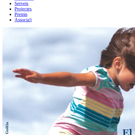
Serveis
Projectes
Premis
Associa't