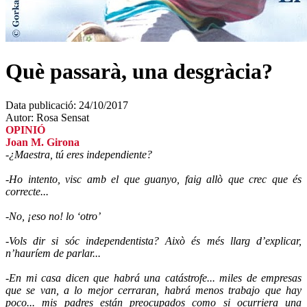
Què passarà, una desgràcia?
Data publicació:
24/10/2017
Autor:
Rosa Sensat
OPINIÓ
Joan M. Girona
-¿Maestra, tú eres independiente?
-Ho intento, visc amb el que guanyo, faig allò que crec que és
correcte...
-No, ¡eso no! lo ‘otro’
-Vols dir si sóc independentista? Això és més llarg d’explicar,
n’hauríem de parlar...
-En mi casa dicen que habrá una catástrofe... miles de empresas
que se van, a lo mejor cerraran, habrá menos trabajo que hay
poco... mis padres están preocupados como si ocurriera una