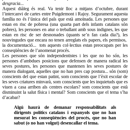
desgracia...
Aquest diàleg és real. Va tenir lloc a mitjans d’octubre, durant
l’intercanvi de cartes entre Puigdemont i Rajoy. Segurament aquesta
família no és l’única del país que està amoïnada. Les persones que
estan en risc de pobresa (una quarta part dels infants catalans són
pobres), les persones en atur o treballant amb sous indignes, les que
estan en risc de ser desnonades (quants se’n fan cada dia?), les
nouvingudes que encara no tenen arreglats els papers, els permisos,
la documentació... tots aquests col·lectius estan preocupats per les
conseqüències de l’anomenat procés.
Les persones que són independentistes i les que no ho són, les
persones d’ambdues posicions que defensen de manera radical les
seves postures, les persones que mantenen les seves postures de
manera dialogant, aquelles que no han pres cap postura... són (som)
conscients del que estan patint, som conscients que l’èxit escolar de
les seves criatures minvarà, som conscients que les inquietuds que es
viuen a casa arriben als centres escolars? som conscients que està
disminuint la salut física i mental? Som conscients que el tema s’ha
d’acabar?
Algú haurà de demanar responsabilitats als
dirigents polítics catalans i espanyols que no han
mesurat les conseqüències del procés, que no han
sabut (o no han volgut) desencallar el tema.