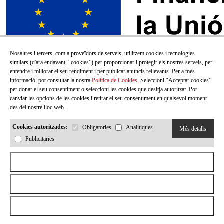
Nosaltres i tercers, com a proveïdors de serveis, utilitzem cookies i tecnologies
similars (d'ara endavant, “cookies”) per proporcionar i protegir els nostres serveis, per
entendre i millorar el seu rendiment i per publicar anuncis rellevants. Per a més
informació, pot consultar la nostra
Política de Cookies
. Seleccioni “Acceptar cookies”
per donar el seu consentiment o seleccioni les cookies que desitja autoritzar. Pot
canviar les opcions de les cookies i retirar el seu consentiment en qualsevol moment
des del nostre lloc web.
Cookies autoritzades:
Obligatories
Analítiques
Més detalls
Publicitaries
SUBSCRIU-TE AL NOSTRE BUTLLETÍ!
Aceptar todas las cookies
Correu electrónic
Rebutjar totes les cookies
Permetre la selecció
He llegit i accepto la
Política de privacitat
Enviar