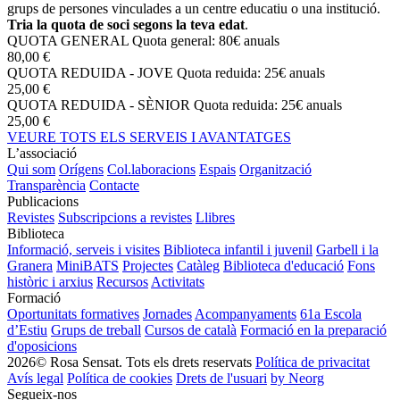
grups de persones vinculades a un centre educatiu o una institució.
Tria la quota de soci segons la teva edat
.
QUOTA GENERAL
Quota general: 80€ anuals
80,00 €
QUOTA REDUIDA - JOVE
Quota reduida: 25€ anuals
25,00 €
QUOTA REDUIDA - SÈNIOR
Quota reduida: 25€ anuals
25,00 €
VEURE TOTS ELS SERVEIS I AVANTATGES
L’associació
Qui som
Orígens
Col.laboracions
Espais
Organització
Transparència
Contacte
Publicacions
Revistes
Subscripcions a revistes
Llibres
Biblioteca
Informació, serveis i visites
Biblioteca infantil i juvenil
Garbell i la
Granera
MiniBATS
Projectes
Catàleg
Biblioteca d'educació
Fons
històric i arxius
Recursos
Activitats
Formació
Oportunitats formatives
Jornades
Acompanyaments
61a Escola
d’Estiu
Grups de treball
Cursos de català
Formació en la preparació
d'oposicions
2026© Rosa Sensat. Tots els drets reservats
Política de privacitat
Avís legal
Política de cookies
Drets de l'usuari
by Neorg
Segueix-nos