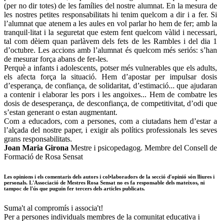
(per no dir totes) de les famílies del nostre alumnat. En la mesura de
les nostres petites responsabilitats hi tenim quelcom a dir i a fer. Si
l’alumnat que atenem a les aules en vol parlar ho hem de fer; amb la
tranquil·litat i la seguretat que estem fent quelcom vàlid i necessari,
tal com dèiem quan parlàvem dels fets de les Rambles i del dia 1
d’octubre. Les accions amb l’alumnat és quelcom més seriós: s’han
de mesurar força abans de fer-les.
Perquè a infants i adolescents, potser més vulnerables que els adults,
els afecta força la situació. Hem d’apostar per impulsar dosis
d’esperança, de confiança, de solidaritat, d’estimació... que ajudaran
a contenir i elaborar les pors i les angoixes... Hem de combatre les
dosis de desesperança, de desconfiança, de competitivitat, d’odi que
s’estan generant o estan augmentant.
Com a educadors, com a persones, com a ciutadans hem d’estar a
l’alçada del nostre paper, i exigir als polítics professionals les seves
grans responsabilitats.
Joan Maria Girona
Mestre i psicopedagog. Membre del Consell de
Formació de Rosa Sensat
Les opinions i els comentaris dels autors i col•laboradors de la secció d'opinió són lliures i
personals. L'Associació de Mestres Rosa Sensat no es fa responsable dels mateixos, ni
tampoc de l'ús que puguin fer tercers dels articles publicats.
Suma't al compromís i associa't!
Per a persones individuals membres de la comunitat educativa i