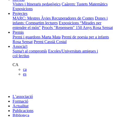
Visites i Itineraris pedagògics
Caàrem: Tastets Matemàtics
Exposicions
Projectes
MARC: Mestres Àvies Recuperadores de Contes
Dones i
infants: Compartim lectures
Exposicions “Mirades per
entendre el món"
Procés "Repensem"
150 Anys Rosa Sensat
Premis
Premi i guardons Marta Mata
Premi de poesia per a infants
Rosa Sensat
Premi Cassià Costal
Associa't
Suma't al compromís
Escoles/Universitats amigues i
col·lectius
CA
ca
es
L’associació
Formació
Actualitat
Publicacions
Biblioteca