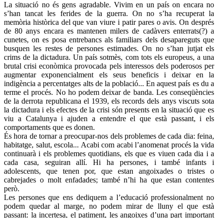
La situació no és gens agradable. Vivim en un país on encara no
s’han tancat les ferides de la guerra. On no s’ha recuperat la
memòria històrica del que van viure i patir pares o avis. On després
de 80 anys encara es mantenen milers de cadàvers enterrats(?) a
cunetes, on es posa entrebancs als familiars dels desapareguts que
busquen les restes de persones estimades. On no s’han jutjat els
crims de la dictadura. Un país sotmès, com tots els europeus, a una
brutal crisi econòmica provocada pels interessos dels poderosos per
augmentar exponencialment els seus beneficis i deixar en la
indigència a percentatges alts de la població... En aquest país es du a
terme el procés. No ho podem deixar de banda. Les conseqüències
de la derrota republicana el 1939, els records dels anys viscuts sota
la dictadura i els efectes de la crisi són presents en la situació que es
viu a Catalunya i ajuden a entendre el que està passant, i els
comportaments que es donen.
És hora de tornar a preocupar-nos dels problemes de cada dia: feina,
habitatge, salut, escola... Acabi com acabi l’anomenat procés la vida
continuarà i els problemes quotidians, els que es viuen cada dia i a
cada casa, seguiran allí. Hi ha persones, i també infants i
adolescents, que tenen por, que estan angoixades o tristes o
cabrejades o molt enfadades; també n’hi ha que estan contentes
però.
Les persones que ens dediquem a l’educació professionalment no
podem quedar al marge, no podem mirar de lluny el que està
passant: la incertesa, el patiment, les angoixes d’una part important